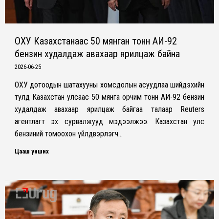
ОХУ Казахстанаас 50 мянган тонн АИ-92
бензин худалдаж авахаар ярилцаж байна
2026-06-25
ОХУ дотоодын шатахууны хомсдолын асуудлаа шийдэхийн
тулд Казахстан улсаас 50 мянга орчим тонн АИ-92 бензин
худалдаж авахаар ярилцаж байгаа талаар Reuters
агентлагт эх сурвалжууд мэдээлжээ. Казахстан улс
бензиний томоохон үйлдвэрлэгч…
Цааш унших