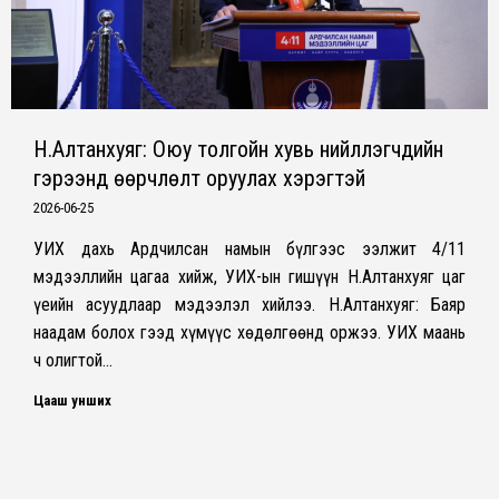
Н.Алтанхуяг: Оюу толгойн хувь нийлүүлэгчдийн
гэрээнд өөрчлөлт оруулах хэрэгтэй
2026-06-25
УИХ дахь Ардчилсан намын бүлгээс ээлжит 4/11
мэдээллийн цагаа хийж, УИХ-ын гишүүн Н.Алтанхуяг цаг
үеийн асуудлаар мэдээлэл хийлээ. Н.Алтанхуяг: Баяр
наадам болох гээд хүмүүс хөдөлгөөнд оржээ. УИХ маань
ч олигтой…
Цааш унших