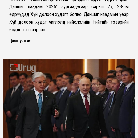
Даншиг наадам 2026” зургаадугаар сарын 27, 28-ны
өдрүүдэд Хүй долоон худагт болно. Даншиг наадмын үеэр
Хүй долоон худаг чиглэлд нийслэлийн Нийтийн тээврийн
бодлогын газраас…
Цааш унших