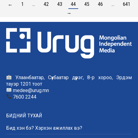
←
1
…
42
43
44
45
46
…
641
→
Улаанбаатар, Сүхбаатар дүүрэг, 8-р хороо, Эрдэм
тауэр 1201 тоот
medee@urug.mn
7600 2244
БИДНИЙ ТУХАЙ
Бид хэн бэ? Хэрхэн ажиллах вэ?