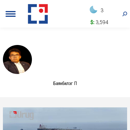
3
Sea
$:
3,594
Баянбилэг П