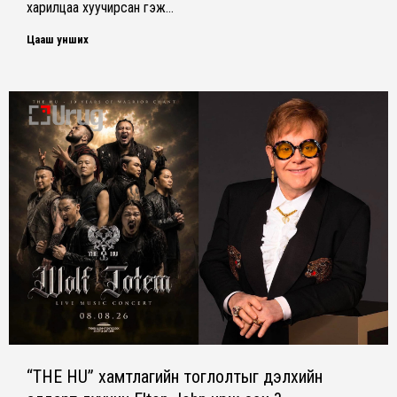
харилцаа хуучирсан гэж…
Цааш унших
“THE HU” xамтлагийн тоглолтыг дэлxийн