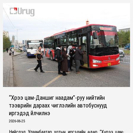
“Хүрээ цам-Даншиг наадам”-руу нийтийн
тээврийн дараах чиглэлийн автобуснууд
иргэдэд үйлчилнэ
2026-06-25
Нийслэл Улаанбаатар хотын иргэдийн өдөр “Хүрээ цам-