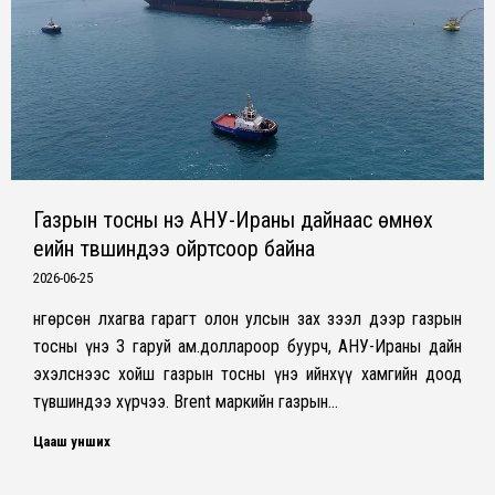
Газрын тосны үнэ АНУ-Ираны дайнаас өмнөх
үеийн түвшиндээ ойртсоор байна
2026-06-25
Өнгөрсөн лхагва гарагт олон улсын зах зээл дээр газрын
тосны үнэ 3 гаруй ам.доллароор буурч, АНУ-Ираны дайн
эхэлснээс хойш газрын тосны үнэ ийнхүү хамгийн доод
түвшиндээ хүрчээ. Brent маркийн газрын…
Цааш унших