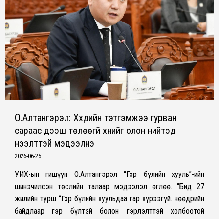
О.Алтангэрэл: Хүүхдийн тэтгэмжээ гурван
сараас дээш төлөөгүй хүнийг олон нийтэд
нээлттэй мэдээлнэ
2026-06-25
УИХ-ын гишүүн О.Алтангэрэл “Гэр бүлийн хууль”-ийн
шинэчилсэн төслийн талаар мэдээлэл өглөө. “Бид 27
жилийн турш “Гэр бүлийн хуульдаа гар хүрээгүй. Өнөөдрийн
байдлаар гэр бүлтэй болон гэрлэлттэй холбоотой