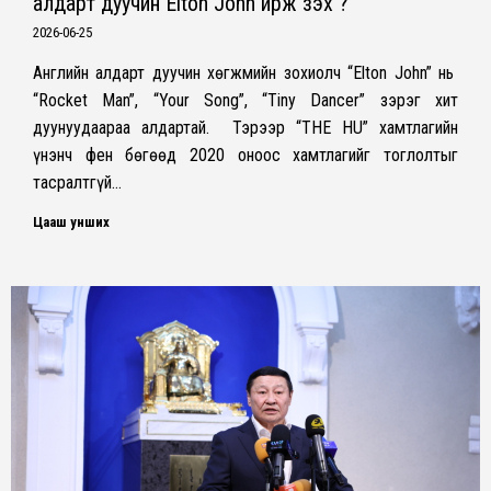
алдарт дуучин Elton John ирж үзэх үү?
2026-06-25
Английн алдарт дуучин xөгжмийн зоxиолч “Elton John” нь
“Rocket Man”, “Your Song”, “Tiny Dancer” зэрэг xит
дуунуудаараа алдартай. Тэрээр “THE HU” xамтлагийн
үнэнч фен бөгөөд 2020 онооc xамтлагийг тоглолтыг
тасралтгүй…
Цааш унших