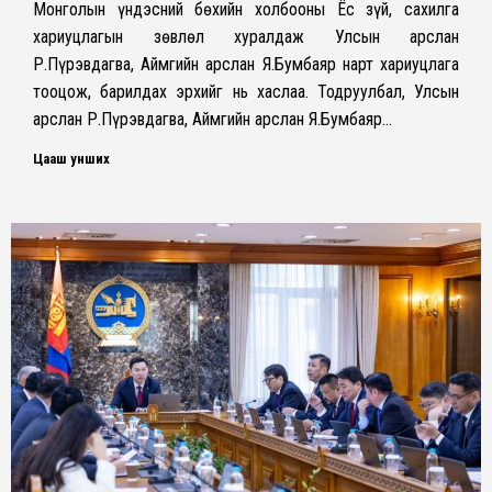
Монголын үндэсний бөхийн холбооны Ёс зүй, сахилга
хариуцлагын зөвлөл хуралдаж Улсын арслан
Р.Пүрэвдагва, Аймгийн арслан Я.Бумбаяр нарт хариуцлага
тооцож, барилдах эрхийг нь хаслаа. Тодруулбал, Улсын
арслан Р.Пүрэвдагва, Аймгийн арслан Я.Бумбаяр…
Цааш унших