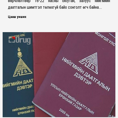
өөрчлөлтөөр 16-22 насны оюутан, залуус нийгмийн
даатгалын шимтгэл төлөхгүй байх сонголт өгч байна.…
Цааш унших