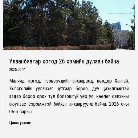
Улаанбаатар хотод 26 хэмийн дулаан байна
2026-06-11
Малчид, иргэд, тээвэрчдийн анхааралд: Өнөөдөр Хангай,
Хөвсгөлийн уулархаг нутгаар бороо, дуу цахилгаантай
аадар бороо орох тул болзошгүй үер ус, нөөлөг салхины
аюулаас сэрэмжтэй байхыг анхааруулж байна. 2026 оны
06-р сарын…
Цааш унших