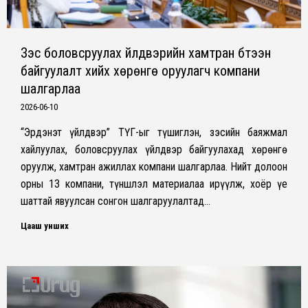
Зэс боловсруулах үйлдвэрийн хамтран бүтээн
байгуулалт хийх хөрөнгө оруулагч компани
шалгарлаа
2026-06-10
“Эрдэнэт үйлдвэр” ТӨҮГ-ыг түшиглэн, зэсийн баяжмал
хайлуулах, боловсруулах үйлдвэр байгуулахад хөрөнгө
оруулж, хамтран ажиллах компани шалгарлаа. Нийт долоон
орны 13 компани, түншлэл материалаа ирүүлж, хоёр үе
шаттай явуулсан сонгон шалгаруулалтад…
Цааш унших