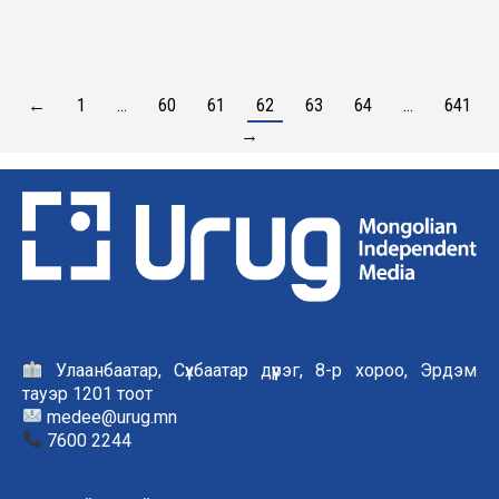
←
1
…
60
61
62
63
64
…
641
→
Улаанбаатар, Сүхбаатар дүүрэг, 8-р хороо, Эрдэм
тауэр 1201 тоот
medee@urug.mn
7600 2244