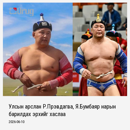
Улсын арслан Р.Пүрэвдагва, Я.Бумбаяр нарын
барилдах эрхийг хаслаа
2026-06-10