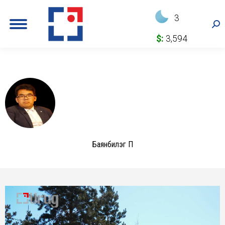
3
Sea
$:
3,594
Баянбилэг П