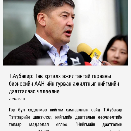
Т.Аубакир: Тав хүртэлх ажилтантай гарааны
бизнесийн ААН-ийн гурван ажилтныг нийгмийн
даатгалаас чөлөөлнө
2026-06-10
Гэр бүл хөдөлмөр нийгэм хамгааллын сайд Т.Аубакир
Тэтгэврийн шинэчлэл, нийгмийн даатгалын өөрчлөлтийн
талаар мэдээлэл өглөө. “Нийгмийн даатгалын