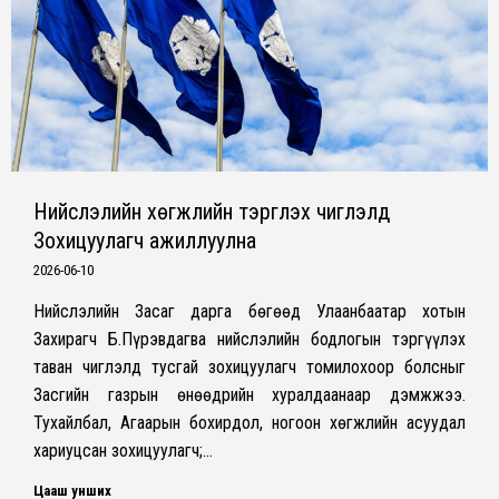
Нийслэлийн хөгжлийн тэргүүлэх чиглэлд
Зохицуулагч ажиллуулна
2026-06-10
Нийслэлийн Засаг дарга бөгөөд Улаанбаатар хотын
Захирагч Б.Пүрэвдагва нийслэлийн бодлогын тэргүүлэх
таван чиглэлд тусгай зохицуулагч томилохоор болсныг
Засгийн газрын өнөөдрийн хуралдаанаар дэмжжээ.
Тухайлбал, Агаарын бохирдол, ногоон хөгжлийн асуудал
хариуцсан зохицуулагч;…
Цааш унших