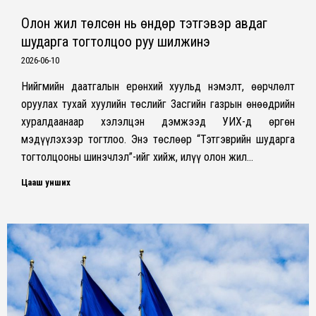
Олон жил төлсөн нь өндөр тэтгэвэр авдаг
шударга тогтолцоо руу шилжинэ
2026-06-10
Нийгмийн даатгалын ерөнхий хуульд нэмэлт, өөрчлөлт
оруулах тухай хуулийн төслийг Засгийн газрын өнөөдрийн
хуралдаанаар хэлэлцэн дэмжээд УИХ-д өргөн
мэдүүлэхээр тогтлоо. Энэ төслөөр “Тэтгэврийн шударга
тогтолцооны шинэчлэл”-ийг хийж, илүү олон жил…
Цааш унших