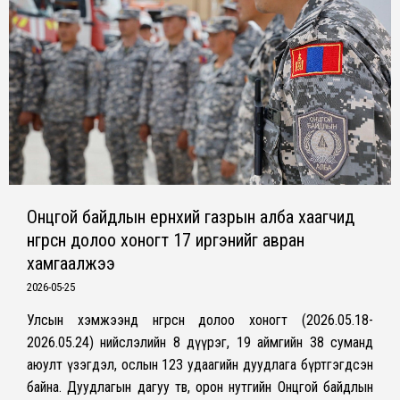
Онцгой байдлын ерөнхий газрын алба хаагчид
өнгөрсөн долоо хоногт 17 иргэнийг авран
хамгаалжээ
2026-05-25
Улсын хэмжээнд өнгөрсөн долоо хоногт (2026.05.18-
2026.05.24) нийслэлийн 8 дүүрэг, 19 аймгийн 38 суманд
аюулт үзэгдэл, ослын 123 удаагийн дуудлага бүртгэгдсэн
байна. Дуудлагын дагуу төв, орон нутгийн Онцгой байдлын