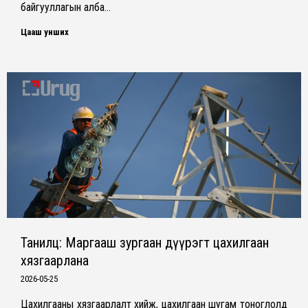
байгууллагын алба…
Цааш унших
Танилц: Маргааш зургаан дүүрэгт цахилгаан
хязгаарлана
2026-05-25
Цахилгааны хязгаарлалт хийж, цахилгаан шугам тоноглолд