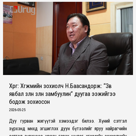
Хөрөг: Хөгжмийн зохиолч Н.Баасандорж: “Зөв
явбал зөөлөн зөөлөн замбуулин” дуугаа ээжийгээ
бодож зохиосон
2026-05-25
Дуу гурван жигүүтэй хэмээдэг билээ. Хүний сэтгэл
зүрхэнд мөнхөд эгшиглэх дуун бүтээлийг яруу найрагчийн