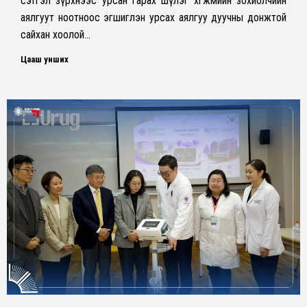
сэтгэл зүрхнээс урсан гарах шүлэг хөгжмийн зохиолчийн
аялгуут ноотноос эгшиглэн урсах аялгуу дуучны донжтой
сайхан хоолой…
Цааш унших