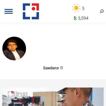
3
Sea
$:
3,594
Баянбилэг П