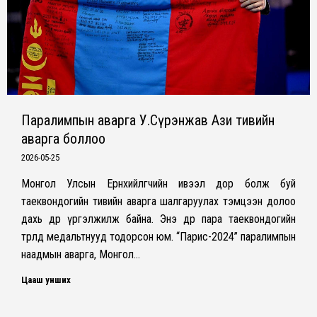
Паралимпын аварга У.Сүрэнжав Ази тивийн
аварга боллоо
2026-05-25
Монгол Улсын Ерөнхийлөгчийн ивээл дор болж буй
таеквондогийн тивийн аварга шалгаруулах тэмцээн долоо
дахь өдрөө үргэлжилж байна. Энэ өдөр пара таеквондогийн
төрөлд медальтнууд тодорсон юм. “Парис-2024” паралимпын
наадмын аварга, Монгол…
Цааш унших