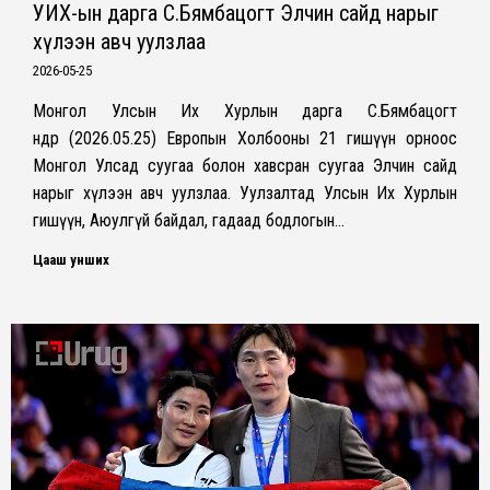
УИХ-ын дарга С.Бямбацогт Элчин сайд нарыг
хүлээн авч уулзлаа
2026-05-25
Монгол Улсын Их Хурлын дарга С.Бямбацогт
өнөөдөр (2026.05.25) Европын Холбооны 21 гишүүн орноос
Монгол Улсад суугаа болон хавсран суугаа Элчин сайд
нарыг хүлээн авч уулзлаа. Уулзалтад Улсын Их Хурлын
гишүүн, Аюулгүй байдал, гадаад бодлогын…
Цааш унших