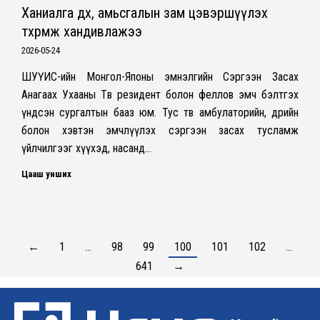
Ханиалга өдөөх, амьсгалын зам цэвэршүүлэх
төхөөрөмж хандивлажээ
2026-05-24
ШУҮИС-ийн Монгол-Японы эмнэлгийн Сэргээн Засах
Анагаах Ухааны Төв резидент болон феллов эмч бэлтгэх
үндсэн сургалтын бааз юм. Тус төв амбулаторийн, өдрийн
болон хэвтэн эмчлүүлэх сэргээн засах тусламж
үйлчилгээг хүүхэд, насанд…
Цааш унших
←
1
…
98
99
100
101
102
…
641
→