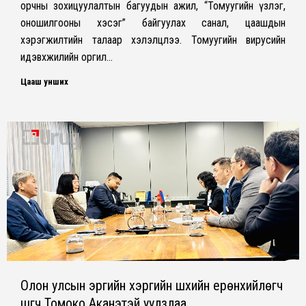
орчны зохицуулалтын багуудын ажил, “Томуугийн үзлэг,
оношилгооны хэсэг” байгуулах санал, цаашдын
хэрэгжилтийн талаар хэлэлцлээ. Томуугийн вирусийн
идэвхжилийн оргил…
Цааш унших
Олон улсын эрүүгийн хэргийн шүүхийн ерөнхийлөгч
шүүгч Томоко Аканэтэй уулзлаа