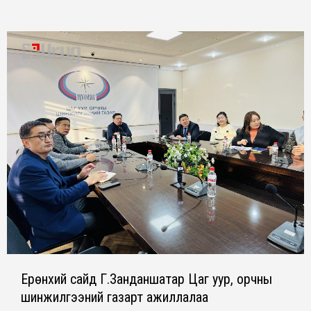
Ерөнхий сайд Г.Занданшатар Цаг уур, орчны
шинжилгээний газарт ажиллалаа