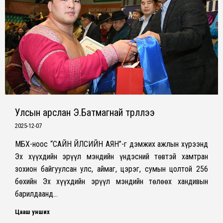
Улсын арслан Э.Батмагнай түрүүллээ
2025-12-07
МҮБХ-ноос “САЙН ҮЙЛСИЙН АЯН”-г дэмжих ажлын хүрээнд
Эх хүүхдийн эрүүл мэндийн үндэсний төвтэй хамтран
зохион байгуулсан улс, аймаг, цэрэг, сумын цолтой 256
бөхийн Эх хүүхдийн эрүүл мэндийн төлөөх хандивын
барилдаанд…
Цааш унших