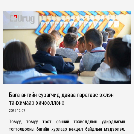
Бага ангийн сурагчид даваа гарагаас эхлэн
танхимаар хичээллэнэ
2025-12-07
Томуу, томуу төст өвчний тохиолдлын удирдлагын
тогтолцооны багийн хурлаар нөхцөл байдлын мэдээлэл,