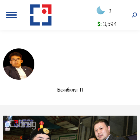
3
Sea
$:
3,594
Баянбилэг П