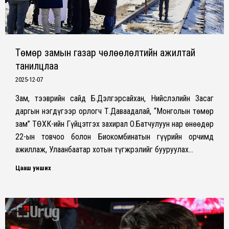
Төмөр замын газар чөлөөлөлтийн ажилтай
танилцлаа
2025-12-07
Зам, тээврийн сайд Б.Дэлгэрсайхан, Нийслэлийн Засаг
даргын нэгдүгээр орлогч Т.Даваадалай, “Монголын төмөр
зам” ТӨХК-ийн Гүйцэтгэх захирал О.Батчулуун нар өнөөдөр
22-ын товчоо болон Биокомбинатын гүүрийн орчимд
ажиллаж, Улаанбаатар хотын түгжрэлийг бууруулах…
Цааш унших