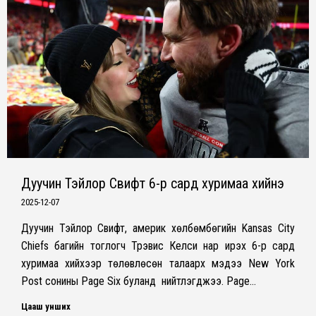
Дуучин Тэйлор Свифт 6-р сард хуримаа хийнэ
2025-12-07
Дуучин Тэйлор Свифт, америк хөлбөмбөгийн Kansas City
Chiefs багийн тоглогч Трэвис Келси нар ирэх 6-р сард
хуримаа хийхээр төлөвлөсөн талаарх мэдээ New York
Post сонины Page Six буланд нийтлэгджээ. Page…
Цааш унших