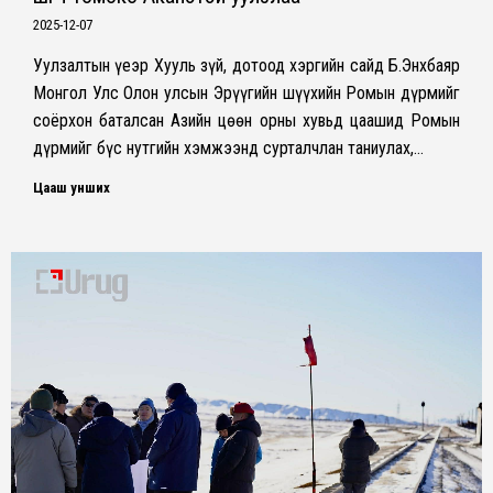
2025-12-07
Уулзалтын үеэр Хууль зүй, дотоод хэргийн сайд Б.Энхбаяр
Монгол Улс Олон улсын Эрүүгийн шүүхийн Ромын дүрмийг
соёрхон баталсан Азийн цөөн орны хувьд цаашид Ромын
дүрмийг бүс нутгийн хэмжээнд сурталчлан таниулах,…
Цааш унших