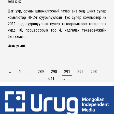
2025-12-07
Цаг уур, орчны шинжилгээний газар энэ онд шинэ супер
комьпютер HPC-г суурилуулсан. Тус супер компьютер нь
2011 онд суурилуулсан супер төхөөрөмжөөс тооцоолох
хурд 16, процессорын тоо 4, хадгалах төхөөрөмжийн
багтаамж…
Цааш унших
←
1
…
289
290
291
292
293
…
641
→