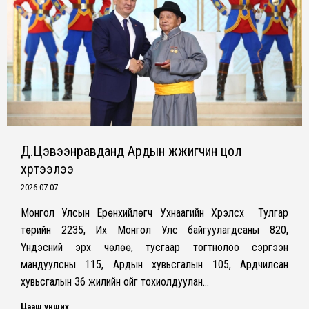
Д.Цэвээнравданд Ардын жүжигчин цол
хүртээлээ
2026-07-07
Монгол Улсын Ерөнхийлөгч Ухнаагийн Хүрэлсүх Тулгар
төрийн 2235, Их Монгол Улс байгуулагдсаны 820,
Үндэсний эрх чөлөө, тусгаар тогтнолоо сэргээн
мандуулсны 115, Ардын хувьсгалын 105, Ардчилсан
хувьсгалын 36 жилийн ойг тохиолдуулан…
Цааш унших