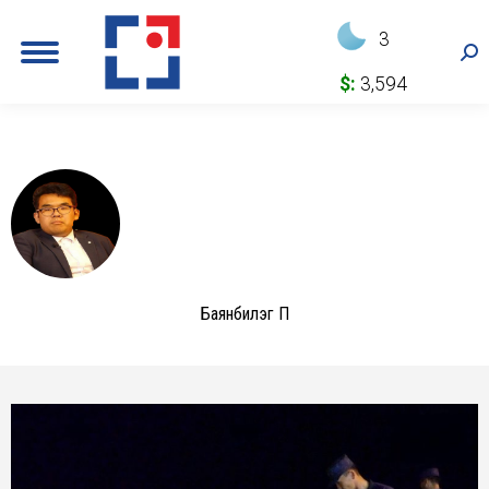
3
Sea
$:
3,594
Баянбилэг П