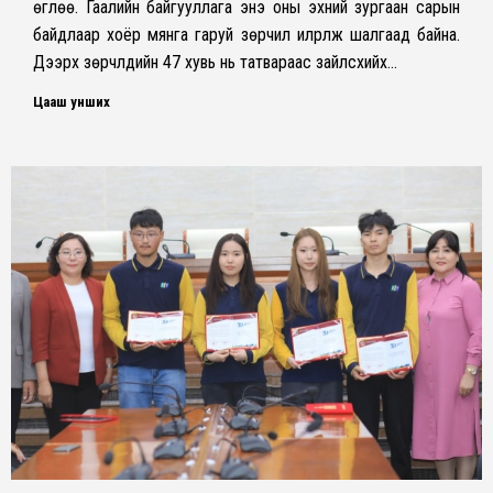
өглөө. Гаалийн байгууллага энэ оны эхний зургаан сарын
байдлаар хоёр мянга гаруй зөрчил илрүүлж шалгаад байна.
Дээрх зөрчлүүдийн 47 хувь нь татвараас зайлсхийх…
Цааш унших