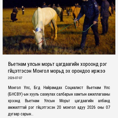
Вьетнам улсын морьт цагдаагийн хороонд үүрэг
гүйцэтгэсэн Монгол морьд эх орондоо иржээ
2026-07-07
Монгол Улс, Бүгд Найрамдах Социалист Вьетнам Улс
(БНСВУ)-ын хууль сахиулах салбарын хамтын ажиллагааны
хүрээнд Вьетнам Улсын Морьт цагдаагийн албанд
амжилттай үүрэг гүйцэтгэсэн 20 монгол адуу 2026 оны 07
дугаар сарын…