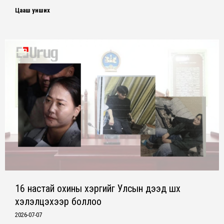
Цааш унших
16 настай охины хэргийг Улсын дээд шүүх
хэлэлцэхээр боллоо
2026-07-07