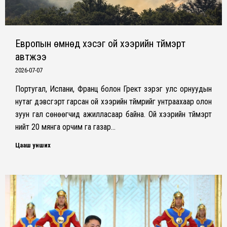
Европын өмнөд хэсэг ой хээрийн түймэрт
автжээ
2026-07-07
Португал, Испани, Франц болон Грект зэрэг улс орнуудын
нутаг дэвсгэрт гарсан ой хээрийн түймрийг унтраахаар олон
зуун гал сөнөөгчид ажилласаар байна. Ой хээрийн түймэрт
нийт 20 мянга орчим га газар…
Цааш унших