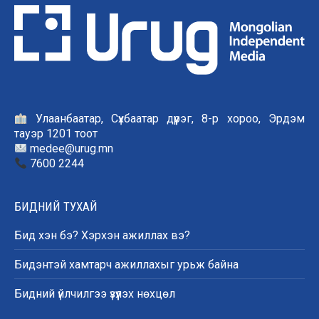
Улаанбаатар, Сүхбаатар дүүрэг, 8-р хороо, Эрдэм
тауэр 1201 тоот
medee@urug.mn
7600 2244
БИДНИЙ ТУХАЙ
Бид хэн бэ? Хэрхэн ажиллах вэ?
Бидэнтэй хамтарч ажиллахыг урьж байна
Бидний үйлчилгээ үзүүлэх нөхцөл