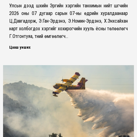
Улсын дээд шүүхийн Эрүүгийн хэргийн танхимын нийт шүүгчийн
2026 оны 07 дугаар сарын 07-ны өдрийн хуралдаанаар
Ц.Давгадорж, Э.Ган-Эрдэнэ, Э.Номин-Эрдэнэ, Х.Энхсайхан
нарт холбогдох хэргийг хохирогчийн хууль ёсны төлөөлөгч
Г.Отгонтуяа, түүний өмгөөлөгч…
Цааш унших