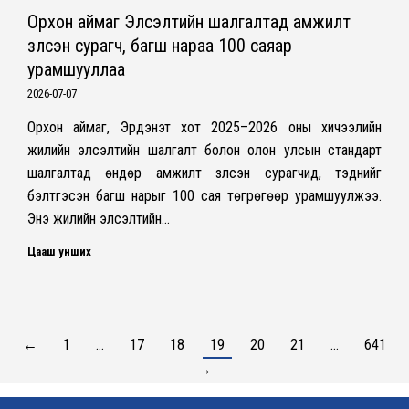
Орхон аймаг Элсэлтийн шалгалтад амжилт
үзүүлсэн сурагч, багш нараа 100 саяар
урамшууллаа
2026-07-07
Орхон аймаг, Эрдэнэт хот 2025–2026 оны хичээлийн
жилийн элсэлтийн шалгалт болон олон улсын стандарт
шалгалтад өндөр амжилт үзүүлсэн сурагчид, тэднийг
бэлтгэсэн багш нарыг 100 сая төгрөгөөр урамшуулжээ.
Энэ жилийн элсэлтийн…
Цааш унших
←
1
…
17
18
19
20
21
…
641
→