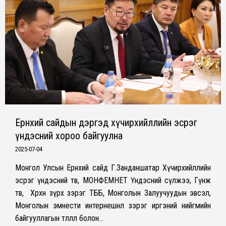
Ерөнхий сайдын дэргэд хүчирхийллийн эсрэг
үндэсний хороо байгуулна
2025-07-04
Монгол Улсын Ерөнхий сайд Г.Занданшатар Хүчирхийллийн
эсрэг үндэсний төв, МОНФЕМНЕТ Үндэсний сүлжээ, Гүнж
төв, Хөөрхөн зүрх зэрэг ТББ, Монголын Залуучуудын эвсэл,
Монголын эмнести интернешнл зэрэг иргэний нийгмийн
байгууллагын төлөөлөл болон…