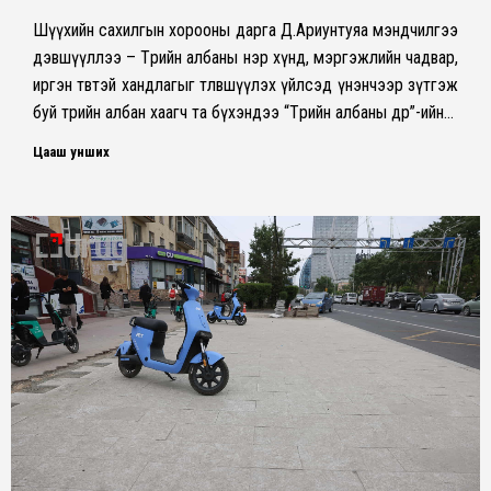
Шүүхийн сахилгын хорооны дарга Д.Ариунтуяа мэндчилгээ
дэвшүүллээ – Төрийн албаны нэр хүнд, мэргэжлийн чадвар,
иргэн төвтэй хандлагыг төлөвшүүлэх үйлсэд үнэнчээр зүтгэж
буй төрийн албан хаагч та бүхэндээ “Төрийн албаны өдөр”-ийн…
Цааш унших