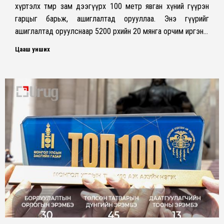
хүртэлх төмөр зам дээгүүрх 100 метр явган хүний гүүрэн
гарцыг барьж, ашиглалтад орууллаа. Энэ гүүрийг
ашиглалтад оруулснаар 5200 өрхийн 20 мянга орчим иргэн…
Цааш унших