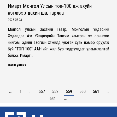
Имарт Монгол Улсын топ-100 аж ахуйн
нэгжээр дахин шалгарлаа
2025-07-03
Монгол улсын Засгийн Газар, Монголын Үндэсний
Худалдаа Аж Үйлдвэрийн Танхим хамтран эх орныхоо
нийгэм, эдийн засгийн хөгжилд үнэтэй хувь нэмэр оруулж
буй ‘‘ТОП-100’’ ААН-ийг жил бүр тодруулдаг уламжлалтай
билээ. Имарт…
Цааш унших
←
1
…
557
558
559
560
561
…
641
→