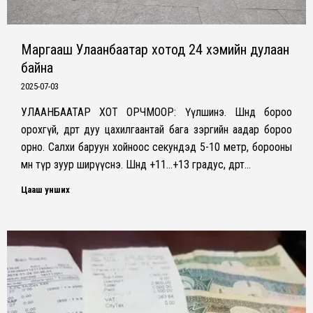
Маргааш Улаанбаатар хотод 24 хэмийн дулаан
байна
2025-07-03
УЛААНБААТАР ХОТ ОРЧМООР: Үүлшинэ. Шөнөдөө бороо
орохгүй, өдөртөө дуу цахилгаантай бага зэргийн аадар бороо
орно. Салхи баруун хойноос секундэд 5-10 метр, борооны
өмнө түр зуур ширүүснэ. Шөнөдөө +11…+13 градус, өдөртөө…
Цааш унших