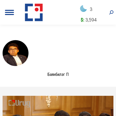
3
Sea
$:
3,594
Баянбилэг П