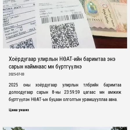
Хоёрдугаар улирлын НӨАТ-ийн баримтаа энэ
сарын наймнаас өмнө бүртгүүлнэ
2025-07-03
2025 оны хоёрдугаар улирлын төлбөрийн баримтаа
долоодугаар сарын 8-ны 23:59:59 цагаас өмнө амжиж
бүртгүүлэн НӨАТ-ын буцаан олголтын урамшууллаа авна.
Цааш унших