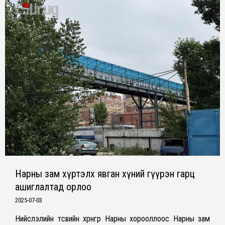
Нарны зам хүртэлх явган хүний гүүрэн гарц
ашиглалтад орлоо
2025-07-03
Нийслэлийн төсвийн хөрөнгөөр Нарны хорооллоос Нарны зам