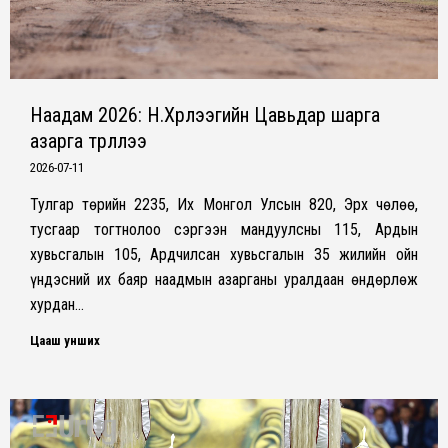
Наадам 2026: Н.Хүрлээгийн Цавьдар шарга
азарга түрүүллээ
2026-07-11
Тулгар төрийн 2235, Их Монгол Улсын 820, Эрх чөлөө,
тусгаар тогтнолоо сэргээн мандуулсны 115, Ардын
хувьсгалын 105, Ардчилсан хувьсгалын 35 жилийн ойн
үндэсний их баяр наадмын азарганы уралдаан өндөрлөж
хурдан…
Цааш унших