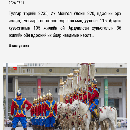
2026-07-11
Тулгар төрийн 2235, Их Монгол Улсын 820, Үндэсний эрх
чөлөө, тусгаар тогтнолоо сэргээн мандуулсны 115, Ардын
хувьсгалын 105 жилийн ой, Ардчилсан хувьсгалын 36
жилийн ойн Үндэсний их баяр наадмын нээлт…
Цааш унших