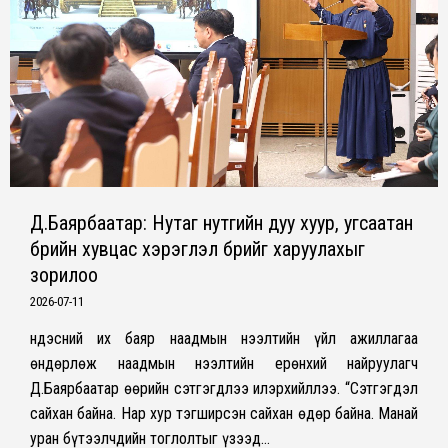
Д.Баярбаатар: Нутаг нутгийн дуу хуур, угсаатан
бүрийн хувцас хэрэглэл бүрийг харуулахыг
зорилоо
2026-07-11
Үндэсний их баяр наадмын нээлтийн үйл ажиллагаа
өндөрлөж наадмын нээлтийн ерөнхий найруулагч
Д.Баярбаатар өөрийн сэтгэгдлээ илэрхийллээ. “Сэтгэгдэл
сайхан байна. Нар хур тэгширсэн сайхан өдөр байна. Манай
уран бүтээлчдийн тоглолтыг үзээд…