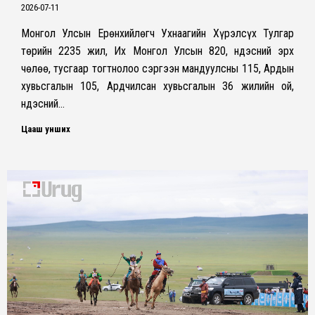
2026-07-11
Монгол Улсын Ерөнхийлөгч Ухнаагийн Хүрэлсүх Тулгар
төрийн 2235 жил, Их Монгол Улсын 820, Үндэсний эрх
чөлөө, тусгаар тогтнолоо сэргээн мандуулсны 115, Ардын
хувьсгалын 105, Ардчилсан хувьсгалын 36 жилийн ой,
Үндэсний…
Цааш унших