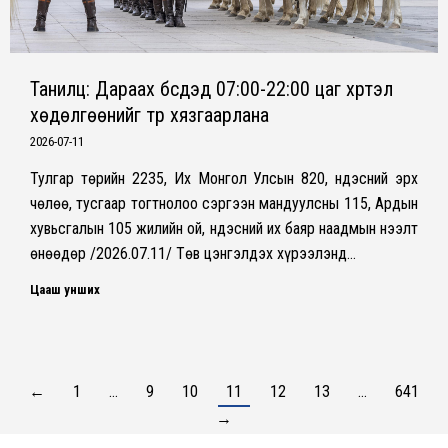
Танилц: Дараах бүсүүдэд 07:00-22:00 цаг хүртэл
хөдөлгөөнийг түр хязгаарлана
2026-07-11
Тулгар төрийн 2235, Их Монгол Улсын 820, Үндэсний эрх
чөлөө, тусгаар тогтнолоо сэргээн мандуулсны 115, Ардын
хувьсгалын 105 жилийн ой, Үндэсний их баяр наадмын нээлт
өнөөдөр /2026.07.11/ Төв цэнгэлдэх хүрээлэнд…
Цааш унших
←
1
…
9
10
11
12
13
…
641
→