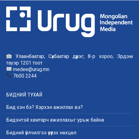
Улаанбаатар, Сүхбаатар дүүрэг, 8-р хороо, Эрдэм
тауэр 1201 тоот
medee@urug.mn
7600 2244
БИДНИЙ ТУХАЙ
Бид хэн бэ? Хэрхэн ажиллах вэ?
Бидэнтэй хамтарч ажиллахыг урьж байна
Бидний үйлчилгээ үзүүлэх нөхцөл