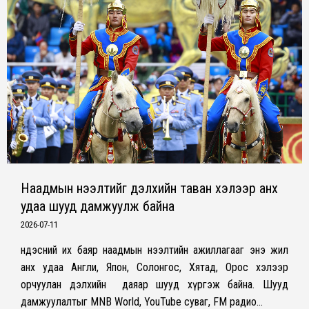
Наадмын нээлтийг дэлхийн таван хэлээр анх
удаа шууд дамжуулж байна
2026-07-11
Үндэсний их баяр наадмын нээлтийн ажиллагааг энэ жил
анх удаа Англи, Япон, Солонгос, Хятад, Орос хэлээр
орчуулан дэлхийн даяар шууд хүргэж байна. Шууд
дамжуулалтыг MNB World, YouTube суваг, FM радио…