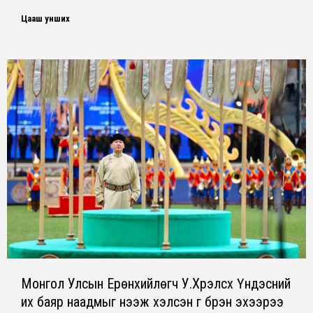
Цааш унших
Монгол Улсын Ерөнхийлөгч У.Хүрэлсүх Үндэсний
их баяр наадмыг нээж хэлсэн үг бүрэн эхээрээ