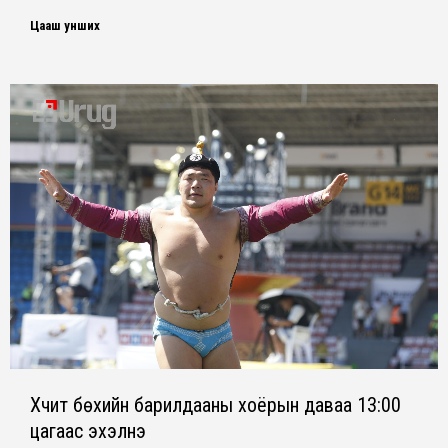
Цааш унших
Хүчит бөхийн барилдааны хоёрын даваа 13:00
цагаас эхэлнэ