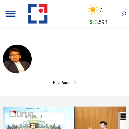
3
Sea
$:
3,594
Баянбилэг П