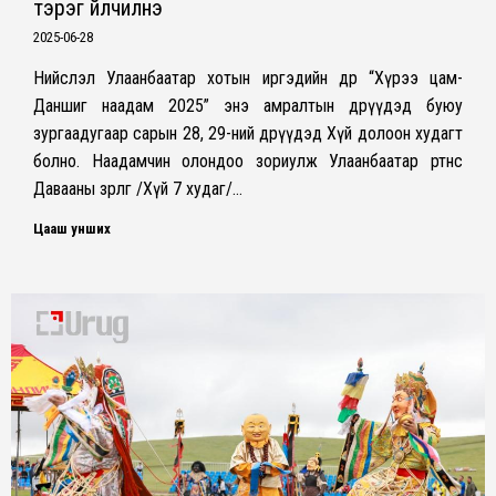
тэрэг үйлчилнэ
2025-06-28
Нийслэл Улаанбаатар хотын иргэдийн өдөр “Хүрээ цам-
Даншиг наадам 2025” энэ амралтын өдрүүдэд буюу
зургаадугаар сарын 28, 29-ний өдрүүдэд Хүй долоон худагт
болно. Наадамчин олондоо зориулж Улаанбаатар өртөөнөөс
Давааны зөрлөг /Хүй 7 худаг/…
Цааш унших