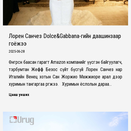
Лорен Санчез Dolce&Gabbana-гийн даашинзаар
гоёжээ
2025-06-28
Өнгөрсөн баасан гарагт Amazon компанийг үүсгэн байгуулагч,
тэрбумтан Жефф Безос сүйт бүсгүй Лорен Санчез нар
Италийн Венец хотын Сан Жоржио Мажжиоре арал дээр
хуримын тангаргаа өргөжээ. Хуримын ёслолын дараа…
Цааш унших