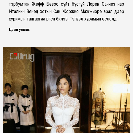
тэрбумтан Жефф Безос сүйт бүсгүй Лорен Санчез нар
Италийн Венец хотын Сан Жоржио Мажжиоре арал дээр
хуримын тангаргаа өргөсөн билээ. Тэгвэл хуримын ёслолд…
Цааш унших