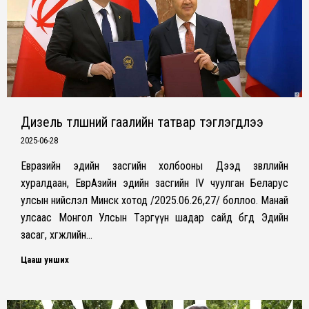
Дизель түлшний гаалийн татвар тэглэгдлээ
2025-06-28
Евразийн эдийн засгийн холбооны Дээд зөвлөлийн
хуралдаан, ЕврАзийн эдийн засгийн IV чуулган Беларус
улсын нийслэл Минск хотод /2025.06.26,27/ боллоо. Манай
улсаас Монгол Улсын Тэргүүн шадар сайд бөгөөд Эдийн
засаг, хөгжлийн…
Цааш унших