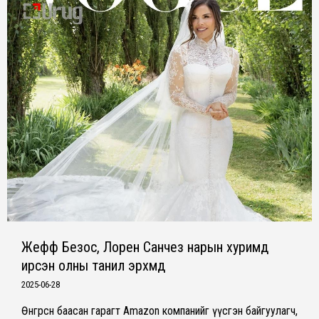
Жефф Безос, Лорен Санчез нарын хуримд
ирсэн олны танил эрхмүүд
2025-06-28
Өнгөрсөн баасан гарагт Amazon компанийг үүсгэн байгуулагч,