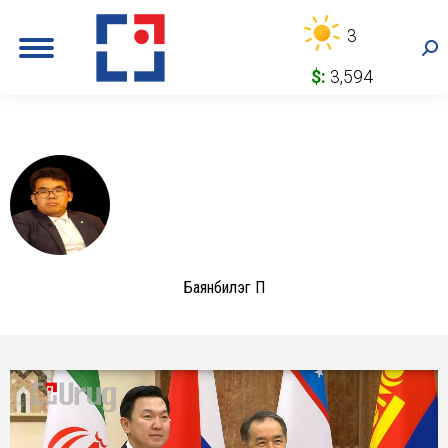
3
Sea
$:
3,594
Баянбилэг П