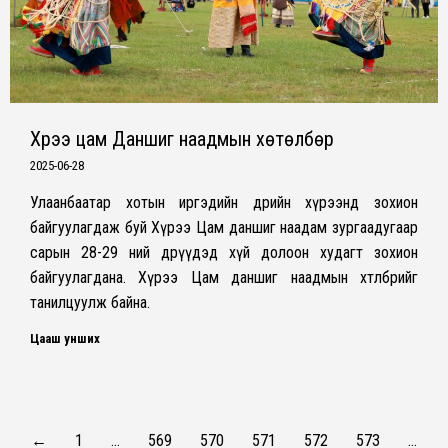
Хүрээ цам Даншиг наадмын хөтөлбөр
2025-06-28
Улаанбаатар хотын иргэдийн өдрийн хүрээнд зохион
байгуулагдаж буй Хүрээ Цам даншиг наадам зургаадугаар
сарын 28-29 ний өдрүүдэд хүй долоон худагт зохион
байгуулагдана. Хүрээ Цам даншиг наадмын хөтөлбөрийг
танилцуулж байна.
Цааш унших
←
1
…
569
570
571
572
573
…