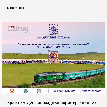
Цааш унших
Хүрээ цам Даншиг наадмыг зорих иргэдэд галт