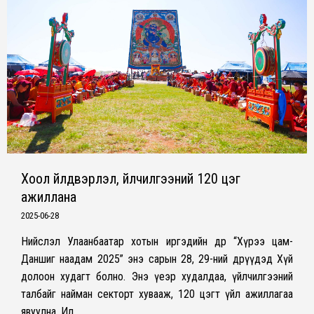
Хоол үйлдвэрлэл, үйлчилгээний 120 цэг
ажиллана
2025-06-28
Нийслэл Улаанбаатар хотын иргэдийн өдөр “Хүрээ цам-
Даншиг наадам 2025” энэ сарын 28, 29-ний өдрүүдэд Хүй
долоон худагт болно. Энэ үеэр худалдаа, үйлчилгээний
талбайг найман секторт хувааж, 120 цэгт үйл ажиллагаа
явуулна. Ил…