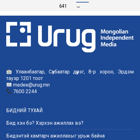
641
→
Улаанбаатар, Сүхбаатар дүүрэг, 8-р хороо, Эрдэм
тауэр 1201 тоот
medee@urug.mn
7600 2244
БИДНИЙ ТУХАЙ
Бид хэн бэ? Хэрхэн ажиллах вэ?
Бидэнтэй хамтарч ажиллахыг урьж байна