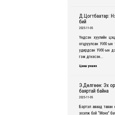
Д.Цогтбаатар: Нэ
бий
2025-11-05
Үндсэн хуулийн цэц
огцруулсан УИХ-ын 
удирдсан УИХ-ын дэ
гэж дүгнэсэн.…
Цааш унших
Э.Дөлгөөн: Эх о
баяртай байна
2025-11-05
Бэртэл аваад таван
эхэлж буй “Монх” бу