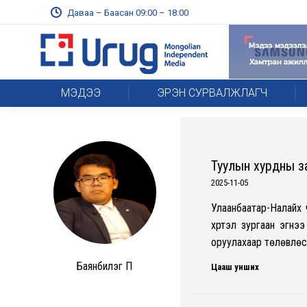
Даваа – Баасан 09:00 – 18:00
МЭДЭЭ
ЭРЭН СУРВАЛЖЛАГЧ
Туулын хурдны з
2025-11-05
Улаанбаатар-Налайх 
хүртэл зургаан эгн
оруулахаар төлөвлөсө
Баянбилэг П
Цааш унших