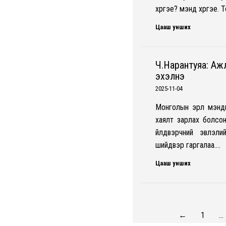
хүргэе? мэнд хүргэе.
Цааш унших
Ч.Нарантуяа: Аж
эхэлнэ
2025-11-04
Монголын эрүүл мэн
хаялт зарлах болсон
үйлдвэрчний эвлэли
шийдвэр гаргалаа.…
Цааш унших
←
1
…