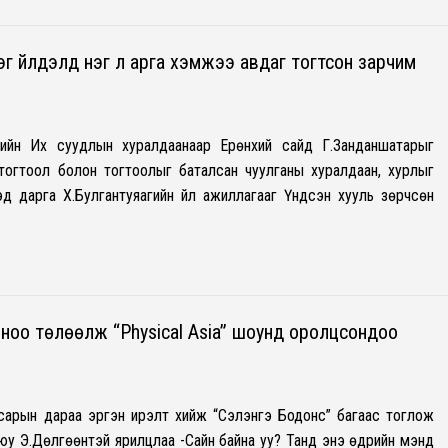
г үйлдэлд нэг л арга хэмжээ авдаг тогтсон зарчим
ийн Их суудлын хуралдаанаар Ерөнхий сайд Г.Занданшатарыг
тогтоол болон тогтоолыг баталсан чуулганы хуралдаан, хурлыг
д дарга Х.Булгантуяагийн үйл ажиллагааг Үндсэн хууль зөрчсөн
рноо төлөөлж “Physical Asia” шоунд оролцсондоо
 сарын дараа эргэн ирэлт хийж “Сэлэнгэ Бодонс” багаас тоглож
юу Э.Дөлгөөнтэй ярилцлаа -Сайн байна уу? Танд энэ өдрийн мэнд