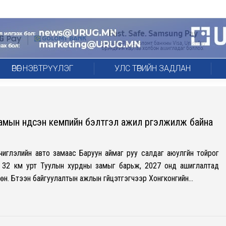
ӨРӨГ НЭВТРҮҮЛЭГ
УЛС ТӨРИЙН ЗАДЛАН
амын үндсэн кемпийн бэлтгэл ажил үргэлжилж байна
чиглэлийн авто замаас Баруун аймаг руу салдаг аюулгүйн тойрог
ээ 32 км урт Туулын хурдны замыг барьж, 2027 онд ашиглалтад
н. Бүтээн байгуулалтын ажлын гүйцэтгэгчээр Хонгконгийн…