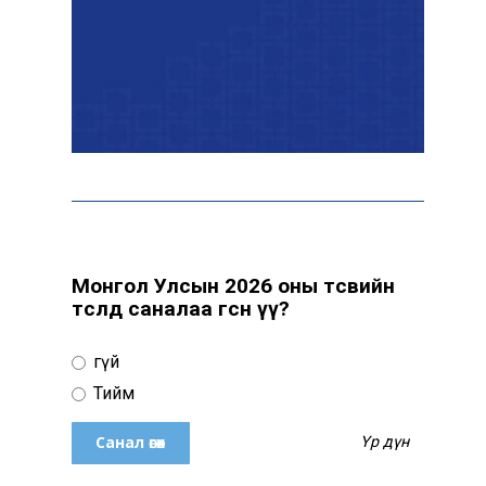
“Сүхбаатар дүүрэгт
үйлдвэрлэв- 2026”
үзэсгэлэн үргэлжилж байна
Т.Ганболд:
Ерөнхийлөгчийн
сонгуульд нэр дэвших
боломж бүрдвэл
өрсөлдөнө
Монгол Улсын 2026 оны төсвийн
төсөлд саналаа өгсөн үү?
Цахим орчинд тархсан
бичлэгийн дараа
автобусны жолоочид
Үгүй
хариуцлага тооцжээ
Тийм
ХААН Банк Ногоон нуур
Үр дүн
орчмыг тохижуулж,
цэцэрлэгт хүрээлэн