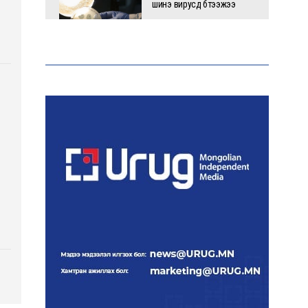
шинэ вирусүүд бүтээжээ
Ш.Шинэцэцэгийг
хохироосон гэх 2011 оны
хэргийг прокуророос
шүүхэд шилжүүлжээ
Meta компанийг 567 сая
ам.доллароор торгожээ
Шатахууны нийлүүлэлт
эрчимжиж, түгээлтийн хүчин
чадлыг нэмэгдүүлж байна