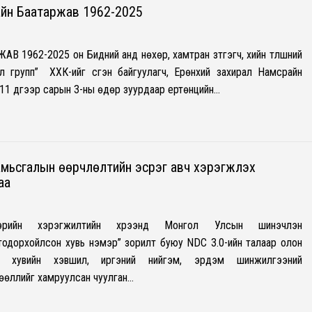
айн Баатаржав 1962-2025
1962-2025 он Бидний анд нөхөр, хамтран зүтгэгч, хийн түлшний
л групп” ХХК-ийг үүсгэн байгуулагч, Ерөнхий захирал Намсрайн
11 дүгээр сарын 3-ны өдөр зуурдаар ертөнцийн…
амьсгалын өөрчлөлтийн эсрэг авч хэрэгжүүлэх
аа
эрийн хэрэгжилтийн хүрээнд Монгол Улсын шинэчлэн
тодорхойлсон хувь нэмэр” зорилт буюу NDC 3.0-ийн талаар олон
өр, хувийн хэвшил, иргэний нийгэм, эрдэм шинжилгээний
өөллийг хамруулсан чуулган…