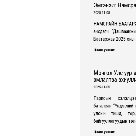
Эмгэнэл: Намср
2025-11-05
НАМСРАЙН БААТАРЖАВ 
анхдагч “Дашваанжи
Баатаржав 2025 оны 
Цааш унших
Монгол Улс уур 
амлалтаа ахиулл
2025-11-05
Парисын хэлэлцэ
баталсан “Үндэсний 
улсын түншүүд, т
байгууллагуудын төл
Цааш унших