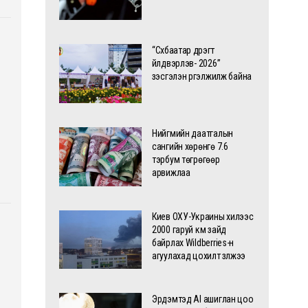
“Сүхбаатар дүүрэгт
үйлдвэрлэв- 2026”
үзэсгэлэн үргэлжилж байна
Нийгмийн даатгалын
сангийн хөрөнгө 7.6
тэрбум төгрөгөөр
арвижлаа
Киев ОХУ-Украины хилээс
2000 гаруй км зайд
байрлах Wildberries-н
агуулахад цохилт үзүүлжээ
Эрдэмтэд AI ашиглан цоо