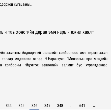
 Тодорхой хугацааны…
лын тав хоногийн дараа эмч нарын ажил хаялт
дийн ажилтны үйлдвэрчний эвлэлийн холбооноос эмч нарын ажил
 талаар мэдээлэл өглөө. Ч.Нарантуяа: “Монголын эрүүл мэндийн
йн холбооны, гүйцэтгэх зөвлөлийн ээлжит бус хуралдаанаас
344
345
346
347
348
…
641
→