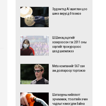
Эрдэмтэд AI ашиглан цоо
шинэ вирусүүд бүтээжээ
Ш.Шинэцэцэгийг
хохироосон гэх 2011 оны
хэргийг прокуророос
шүүхэд шилжүүлжээ
Meta компанийг 567 сая
ам.доллароор торгожээ
Шатахууны нийлүүлэлт
эрчимжиж, түгээлтийн хүчин
чадлыг нэмэгдүүлж байна