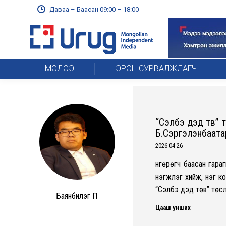
Даваа – Баасан 09:00 – 18:00
МЭДЭЭ
ЭРЭН СУРВАЛЖЛАГЧ
“Сэлбэ дэд төв” т
Б.Сэргэлэнбаата
2026-04-26
Өнгөрөгч баасан гар
нэгжлэг хийж, нэг к
“Сэлбэ дэд төв” төс
Баянбилэг П
Цааш унших