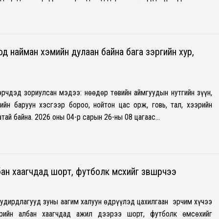
д найман хэмийн дулаан байна бага зэргийн хур,
эрчдэд зориулсан мэдээ: Өнөөдөр төвийн аймгуудын нутгийн зүүн,
ийн баруун хэсгээр бороо, нойтон цас орж, говь, тал, хээрийн
атай байна. 2026 оны 04-р сарын 26-ны 08 цагаас…
ан хаагчдад шорт, футболк өмсөхийг зөвшөөрчээ
удирдлагууд зуны аагим халуун өдрүүлэд цахилгаан эрчим хүчээ
рийн албан хаагчдад ажил дээрээ шорт, футболк өмсөхийг