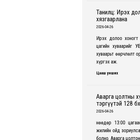
Танилц: Ирэх до
хязгаарлана
2026-04-26
Ирэх долоо хоногт 
цагийн хуваарийг У
хуваарьт өөрчлөлт о
хүргэх аж.
Цааш унших
Аварга цолтны х
тэргүүтэй 128 бө
2026-04-26
Өнөөдөр 13:00 цага
жилийн ойд зориулса
болно. Аварга цолто