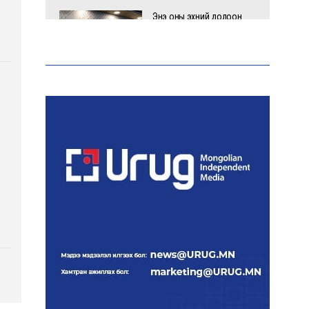
Энэ оны эхний долоон
сарын байдлаар зөрчлийн
бүртгэл өмнөх оноос 1.3
дахин өсжээ
Макс Группийн үүсгэн
байгуулагчид Сутай
хайрхны төрийн тахилгад
оролцлоо
E-Mongolia системээр
дамжуулан 2.9 сая гаруй
нийгмийн даатгалын
цахим үйлчилгээг иргэдэд
хүргэлээ
Холливудын алдартай хос
болох Том Холланд,
Зендаяа нар нууцаар