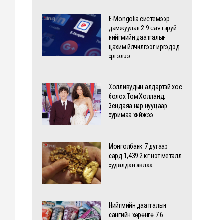
E-Mongolia системээр
дамжуулан 2.9 сая гаруй
нийгмийн даатгалын
цахим үйлчилгээг иргэдэд
хүргэлээ
Холливудын алдартай хос
болох Том Холланд,
Зендаяа нар нууцаар
хуримаа хийжээ
Монголбанк 7 дугаар
сард 1,439.2 кг үнэт металл
худалдан авлаа
Нийгмийн даатгалын
сангийн хөрөнгө 7.6