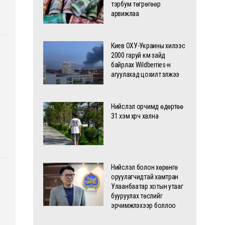
тэрбум төгрөгөөр
арвижлаа
Киев ОХУ-Украины хилээс
2000 гаруй км зайд
байрлах Wildberries-н
агуулахад цохилт үзүүлжээ
Нийслэл орчимд өдөртөө
31 хэм хүрч хална
Нийслэл болон хөрөнгө
оруулагчидтай хамтран
Улаанбаатар хотын утааг
бууруулах төслийг
эрчимжүүлэхээр боллоо