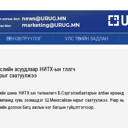
ӨРӨГ НЭВТРҮҮЛЭГ
УЛС ТӨРИЙН ЗАДЛАН
өслийн асуудлаар НИТХ-ын төлөөлөгч
рыг саатуулжээ
агийн шөнө НИТХ-ын төлөөлөгч Б.Сэргэлэнбаатарын албан өрөөнд
омпанид хувь эзэмшдэг Ш.Мөнхсайхан нарыг саатуулжээ. Учир нь
лийн долоон багц ажлын нэг багцын гүйцэтгэгчээр…