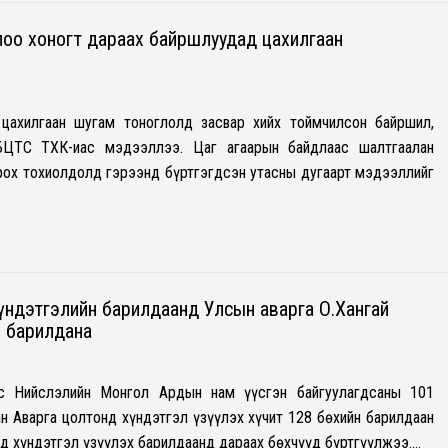
лоо хоногт дараах байршлуудад цахилгаан
цахилгаан шугам тоноглолд засвар хийх тоймчилсон байршил,
БЦТС ТӨХК-иас мэдээллээ. Цаг агаарын байдлаас шалтгаалан
рох тохиолдолд гэрээнд бүртгэгдсэн утасны дугаарт мэдээллийг
үндэтгэлийн барилдаанд Улсын аварга О.Хангай
х барилдана
ас Нийслэлийн Монгол Ардын нам үүсгэн байгуулагдсаны 101
н Аварга цолтонд хүндэтгэл үзүүлэх хүчит 128 бөхийн барилдаан
нд хүндэтгэл үзүүлэх барилдаанд дараах бөхчүүд бүртгүүлжээ.…