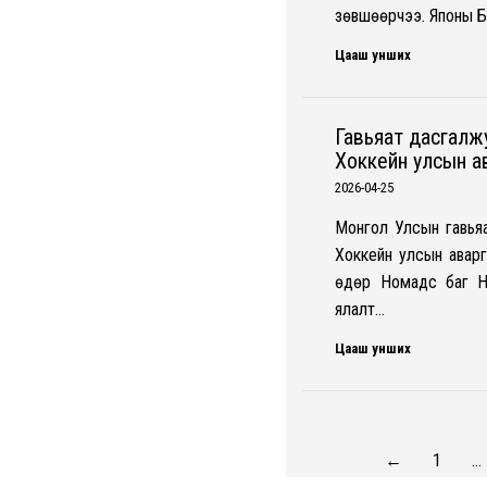
зөвшөөрчээ. Японы Б
Цааш унших
Гавьяат дасгалж
Хоккейн улсын а
2026-04-25
Монгол Улсын гавья
Хоккейн улсын авар
өдөр Номадс баг Н
ялалт…
Цааш унших
←
1
…