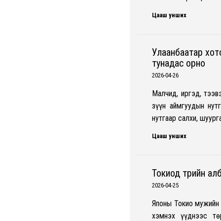
Цааш унших
Улаанбаатар хото
тунадас орно
2026-04-26
Малчид, иргэд, тээв
зүүн аймгуудын нутг
нутгаар салхи, шуург
Цааш унших
Токиод төрийн алб
2026-04-25
Японы Токио мужийн 
хэмнэх үүднээс тө