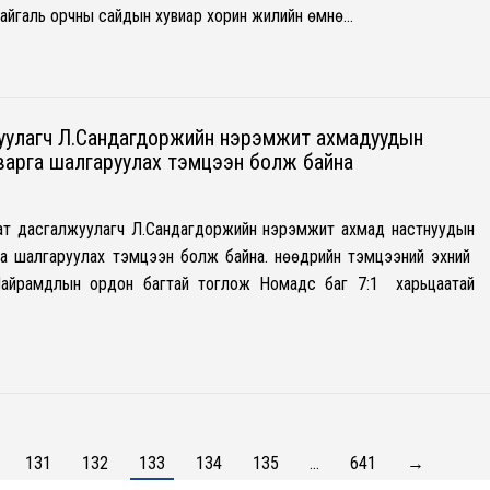
айгаль орчны сайдын хувиар хорин жилийн өмнө…
уулагч Л.Сандагдоржийн нэрэмжит ахмадуудын
варга шалгаруулах тэмцээн болж байна
ат дасгалжуулагч Л.Сандагдоржийн нэрэмжит ахмад настнуудын
га шалгаруулах тэмцээн болж байна. Өнөөдрийн тэмцээний эхний
айрамдлын ордон багтай тоглож Номадс баг 7:1 харьцаатай
131
132
133
134
135
…
641
→