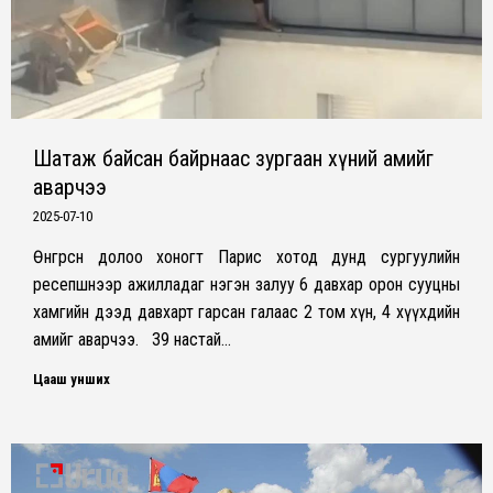
Шатаж байсан байрнаас зургаан хүний амийг
аварчээ
2025-07-10
Өнгөрсөн долоо хоногт Парис хотод дунд сургуулийн
ресепшнээр ажилладаг нэгэн залуу 6 давхар орон сууцны
хамгийн дээд давхарт гарсан галаас 2 том хүн, 4 хүүхдийн
амийг аварчээ. 39 настай…
Цааш унших