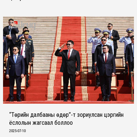
“Төрийн далбааны өдөр”-т зориулсан цэргийн
ёслолын жагсаал боллоо
2025-07-10