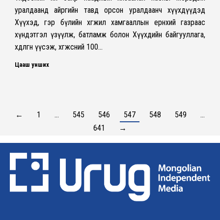
уралдаанд айргийн тавд орсон уралдаанч хүүхдүүдэд
Хүүхэд, гэр бүлийн хөгжил хамгааллын ерөнхий газраас
хүндэтгэл үзүүлж, батламж болон Хүүхдийн байгууллага,
хөдөлгөөн үүсэж, хөгжсөний 100…
Цааш унших
←
1
…
545
546
547
548
549
…
641
→