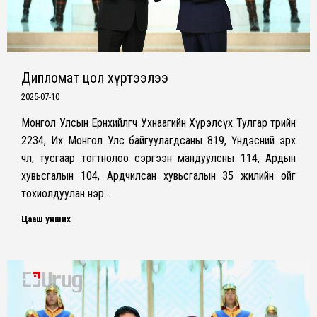
Дипломат цол хүртээлээ
2025-07-10
Монгол Улсын Ерөнхийлөгч Ухнаагийн Хүрэлсүх Тулгар төрийн
2234, Их Монгол Улс байгуулагдсаны 819, Үндэсний эрх
чөлөө, тусгаар тогтнолоо сэргээн мандуулсны 114, Ардын
хувьсгалын 104, Ардчилсан хувьсгалын 35 жилийн ойг
тохиолдуулан нэр…
Цааш унших