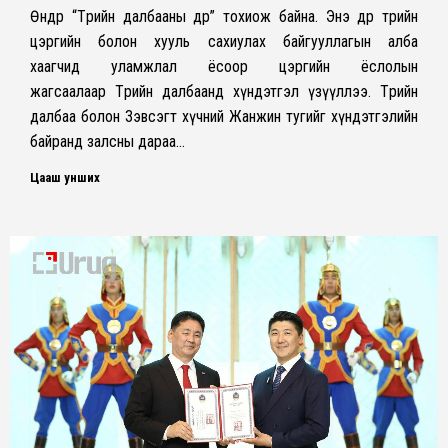
Өнөөдөр “Төрийн далбааны өдөр” тохиож байна. Энэ өдөр төрийн
цэргийн болон хууль сахиулах байгууллагын алба
хаагчид уламжлал ёсоор цэргийн ёслолын
жагсаалаар Төрийн далбаанд хүндэтгэл үзүүллээ. Төрийн
далбаа болон Зэвсэгт хүчний Жанжин тугийг хүндэтгэлийн
байранд залсны дараа…
Цааш унших