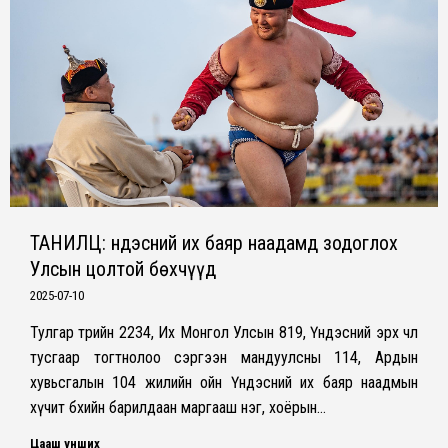
ТАНИЛЦ: Үндэсний их баяр наадамд зодоглох
Улсын цолтой бөхчүүд
2025-07-10
Тулгар төрийн 2234, Их Монгол Улсын 819, Үндэсний эрх чөлөө
тусгаар тогтнолоо сэргээн мандуулсны 114, Ардын
хувьсгалын 104 жилийн ойн Үндэсний их баяр наадмын
хүчит бөхийн барилдаан маргааш нэг, хоёрын…
Цааш унших