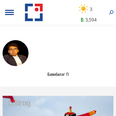
3
Sea
$:
3,594
Баянбилэг П