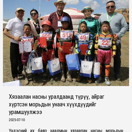
Хязаалан насны уралдаанд түрүү, айраг
хүртсэн морьдын унаач хүүхдүүдийг
урамшуулжээ
2025-07-10
Үндэсний их баяр наадмын хязаалан насны морьдын