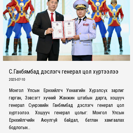
С.Ганбямбад дэслэгч генерал цол хүртээлээ
2025-07-10
Монгол Улсын Ерөнхийлөгч Ухнаагийн Хүрэлсүх зарлиг
гарган, Зэвсэгт хүчний Жанжин штабын дарга, хошууч
генерал Сүнрэвийн Ганбямбад дэслэгч генерал цол
хүртээлээ. Хошууч генерал цолыг: Монгол Улсын
Ерөнхийлөгчийн Аюулгүй байдал, батлан хамгаалах
бодлогын…