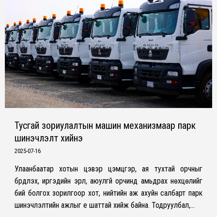
Тусгай зориулалтын машин механизмаар парк
шинэчлэлт хийнэ
2025-07-16
Улаанбаатар хотын цэвэр цэмцгэр, ая тухтай орчныг
бүрдүүлэх, иргэдийн эрүүл, аюулгүй орчинд амьдрах нөхцөлийг
бий болгох зорилгоор хот, нийтийн аж ахуйн салбарт парк
шинэчлэлтийн ажлыг үе шаттай хийж байна. Тодруулбал,…