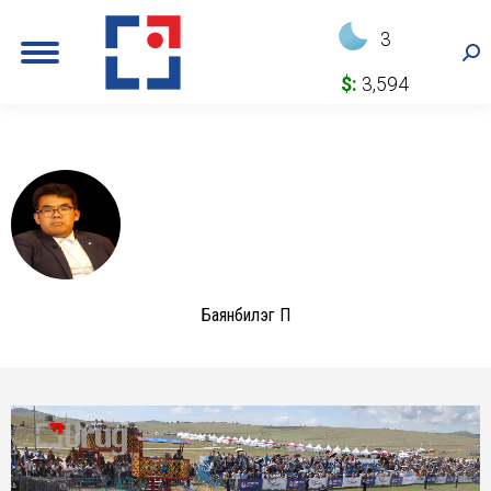
3
Sea
$:
3,594
Баянбилэг П