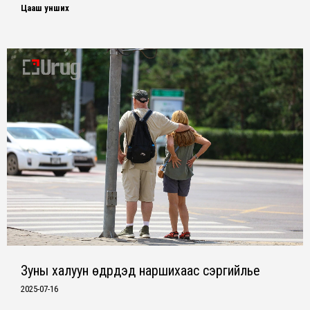
Цааш унших
Зуны халуун өдрүүдэд наршихаас сэргийлье
2025-07-16