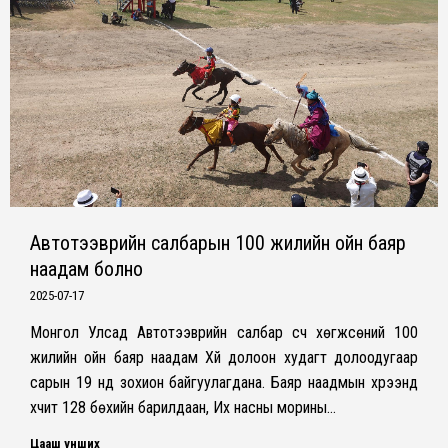
Автотээврийн салбарын 100 жилийн ойн баяр
наадам болно
2025-07-17
Монгол Улсад Автотээврийн салбар үүсч хөгжсөний 100
жилийн ойн баяр наадам Хүй долоон худагт долоодугаар
сарын 19 нд зохион байгуулагдана. Баяр наадмын хүрээнд
хүчит 128 бөхийн барилдаан, Их насны морины…
Цааш унших