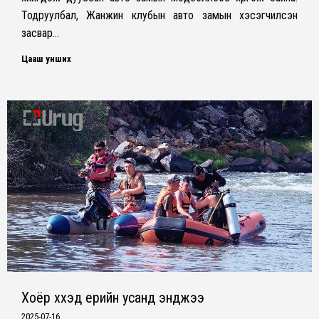
Тодруулбал, Жанжин клубын авто замын хэсэгчилсэн
засвар…
Цааш унших
Хоёр хүүхэд үерийн усанд энджээ
2025-07-16