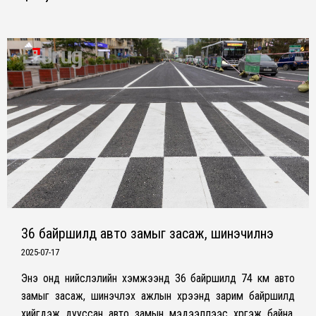
36 байршилд авто замыг засаж, шинэчилнэ
2025-07-17
Энэ онд нийслэлийн хэмжээнд 36 байршилд 74 км авто
замыг засаж, шинэчлэх ажлын хүрээнд зарим байршилд
хийгдэж дууссан авто замын мэдээллээс хүргэж байна.