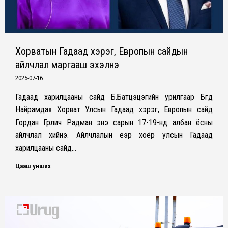
Хорватын Гадаад хэрэг, Европын сайдын
айлчлал маргааш эхэлнэ
2025-07-16
Гадаад харилцааны сайд Б.Батцэцэгийн урилгаар Бүгд
Найрамдах Хорват Улсын Гадаад хэрэг, Европын сайд
Гордан Грлич Радман энэ сарын 17-19-нд албан ёсны
айлчлал хийнэ. Айлчлалын үеэр хоёр улсын Гадаад
харилцааны сайд…
Цааш унших