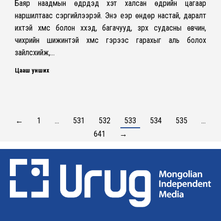
Баяр наадмын өдрүүдэд хэт халсан өдрийн цагаар
наршилтаас сэргийлээрэй. Энэ үеэр өндөр настай, даралт
ихтэй хүмүүс болон хүүхэд, багачууд, зүрх судасны өвчин,
чихрийн шижинтэй хүмүүс гэрээс гарахыг аль болох
зайлсхийж,…
Цааш унших
←
1
…
531
532
533
534
535
…
641
→