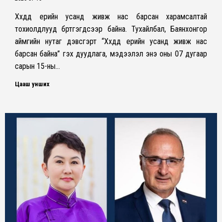
Хүүхдүүд үерийн усанд живж нас барсан харамсалтай
тохиолдлууд бүртгэгдсээр байна. Тухайлбал, Баянхонгор
аймгийн нутаг дэвсгэрт “Хүүхдүүд үерийн усанд живж нас
барсан байна” гэх дуудлага, мэдээлэл энэ оны 07 дугаар
сарын 15-ны…
Цааш унших