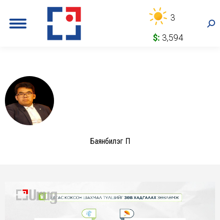
3
Sea
$:
3,594
Баянбилэг П