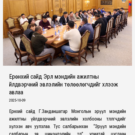
Ерөнхий сайд Эрүүл мэндийн ажилтны
үйлдвэрчний эвлэлийн төлөөлөгчдийг хүлээж
авлаа
2025-10-09
Ерөнхий сайд Г.Занданшатар Монголын эрүүл мэндийн
ажилтны үйлдвэрчний эвлэлийн холбооны төлөөлөгчдийг
хүлээн авч уулзлаа. Тус салбарынхан “Эрүүл мэндийн
салбарын зөв шинэчлэлийн төлөө” уриатай цуглаан