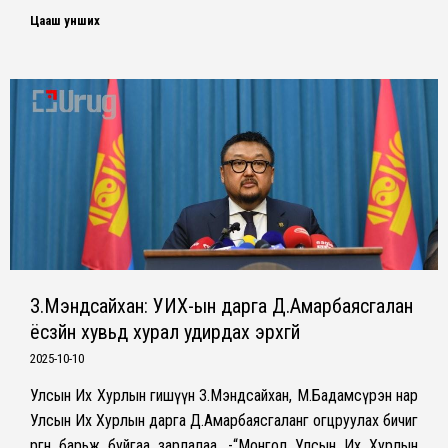
Цааш унших
З.Мэндсайхан: УИХ-ын дарга Д.Амарбаясгалан
ёсзүйн хувьд хурал удирдах эрхгүй
2025-10-10
Улсын Их Хурлын гишүүн З.Мэндсайхан, М.Бадамсүрэн нар
Улсын Их Хурлын дарга Д.Амарбаясгаланг огцруулах бичиг
өргөн барьж буйгаа зарлалаа. -“Монгол Улсын Их Хурлын