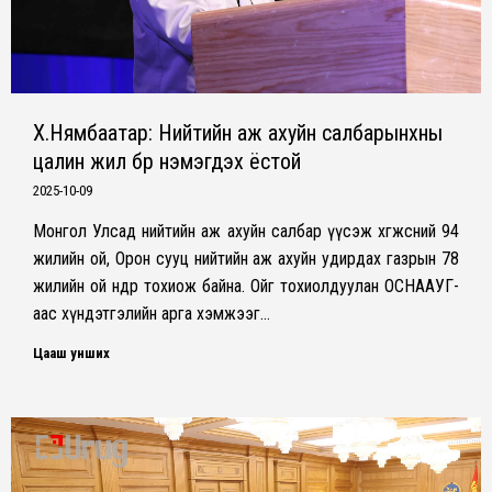
Х.Нямбаатар: Нийтийн аж ахуйн салбарынхны
цалин жил бүр нэмэгдэх ёстой
2025-10-09
Монгол Улсад нийтийн аж ахуйн салбар үүсэж хөгжсөний 94
жилийн ой, Орон сууц нийтийн аж ахуйн удирдах газрын 78
жилийн ой өнөөдөр тохиож байна. Ойг тохиолдуулан ОСНААУГ-
аас хүндэтгэлийн арга хэмжээг…
Цааш унших