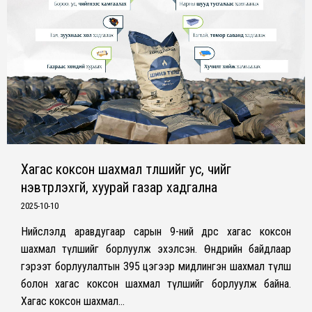
Хагас коксон шахмал түлшийг ус, чийг
нэвтрүүлэхгүй, хуурай газар хадгална
2025-10-10
Нийслэлд аравдугаар сарын 9-ний өдрөөс хагас коксон
шахмал түлшийг борлуулж эхэлсэн. Өнөөдрийн байдлаар
гэрээт борлуулалтын 395 цэгээр мидлингэн шахмал түлш
болон хагас коксон шахмал түлшийг борлуулж байна.
Хагас коксон шахмал…