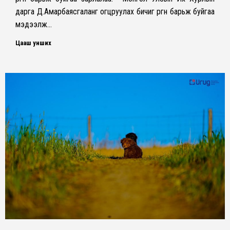
дарга Д.Амарбаясгаланг огцруулах бичиг өргөн барьж буйгаа
мэдээлж…
Цааш унших