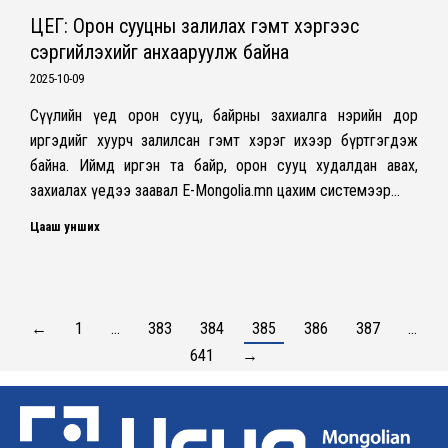
ЦЕГ: Орон сууцны залилах гэмт хэргээс
сэргийлэхийг анхааруулж байна
2025-10-09
Сүүлийн үед орон сууц, байрны захиалга нэрийн дор
иргэдийг хуурч залилсан гэмт хэрэг ихээр бүртгэгдэж
байна. Иймд иргэн та байр, орон сууц худалдан авах,
захиалах үедээ заавал E-Mongolia.mn цахим системээр…
Цааш унших
←
1
…
383
384
385
386
387
…
641
→