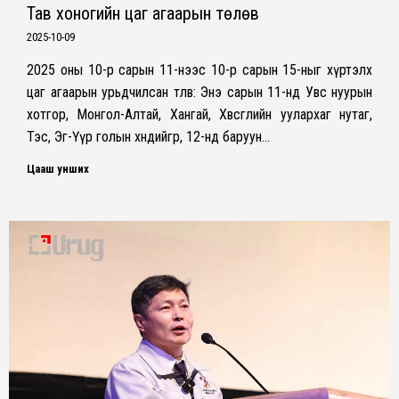
Тав хоногийн цаг агаарын төлөв
2025-10-09
2025 оны 10-р сарын 11-нээс 10-р сарын 15-ныг хүртэлх
цаг агаарын урьдчилсан төлөв: Энэ сарын 11-нд Увс нуурын
хотгор, Монгол-Алтай, Хангай, Хөвсгөлийн уулархаг нутаг,
Тэс, Эг-Үүр голын хөндийгөөр, 12-нд баруун…
Цааш унших