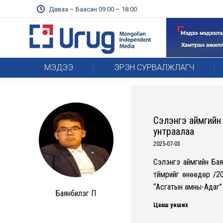
Даваа – Баасан 09:00 – 18:00
МЭДЭЭ
ЭРЭН СУРВАЛЖЛАГЧ
Сэлэнгэ аймгийн 
унтраалаа
2025-07-03
Сэлэнгэ аймгийн Бая
түймрийг өнөөдөр /2
“Асгатын амны-Адаг” 
Баянбилэг П
Цааш унших