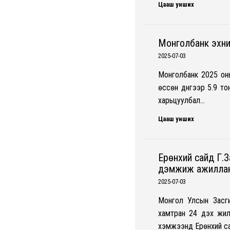
Цааш унших
Монголбанк эхний
2025-07-03
Монголбанк 2025 оны
өссөн дүнгээр 5.9 то
харьцуулбал…
Цааш унших
Ерөнхий сайд Г.З
дэмжиж ажилла
2025-07-03
Монгол Улсын Засги
хамтран 24 дэх жил
хэмжээнд Ерөнхий са