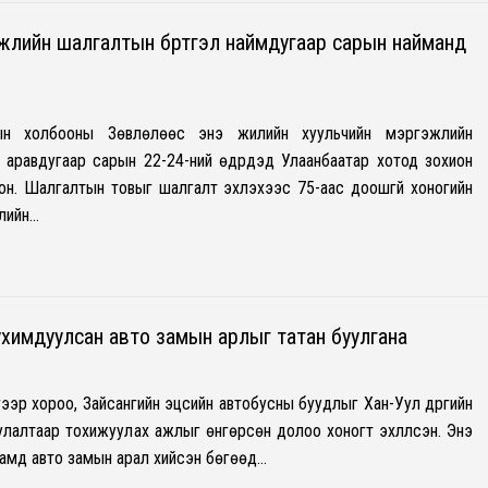
жлийн шалгалтын бүртгэл наймдугаар сарын найманд
ын холбооны Зөвлөлөөс энэ жилийн хуульчийн мэргэжлийн
аравдугаар сарын 22-24-ний өдрүүдэд Улаанбаатар хотод зохион
он. Шалгалтын товыг шалгалт эхлэхээс 75-аас доошгүй хоногийн
лийн…
химдуулсан авто замын арлыг татан буулгана
дүгээр хороо, Зайсангийн эцсийн автобусны буудлыг Хан-Уул дүүргийн
улалтаар тохижуулах ажлыг өнгөрсөн долоо хоногт эхлүүлсэн. Энэ
 замд авто замын арал хийсэн бөгөөд…