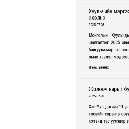
Хуульчийн мэргэ
эхэлнэ
2025-07-03
Монголын Хуульчд
шалгалтыг 2025 оны 
байгуулахаар товлос
өмнө хэвлэл мэдээл
Цааш унших
Жолооч нарыг бу
2025-07-03
Хан-Уул дүүргийн 11 
төсвийн хөрөнгө ору
хүрээнд тус уулзвар