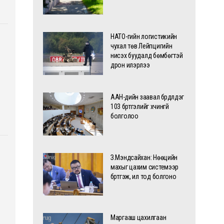
НАТО-гийн логистикийн
чухал төв Лейпцигийн
нисэх буудалд бөмбөгтэй
дрон илэрлээ
ААН-үүдийн заавал бүрдүүлдэг
103 бүртгэлийг хүчингүй
болголоо
З.Мэндсайхан: Нөөцийн
махыг цахим системээр
бүртгэж, ил тод болгоно
Маргааш цахилгаан