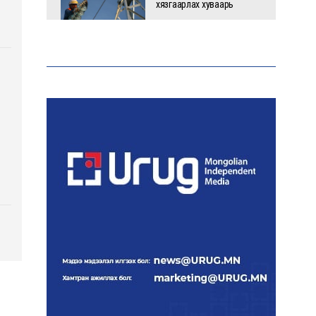
хязгаарлах хуваарь
С.Амарсайхан: 60 гаруй
тэрбум төгрөгийн
шийдвэр гүйцэтгэлийг
эрчимжүүлж, орон сууцны
хохирлыг барагдуулна
“Хотын дарга сонсож
байна” платформыг
наймдугаар сарын 14-
нөөс ажиллуулна
Монгол залуу АНУ-ын
Вашингтон хотын орон
гэргүй эмэгтэйг
хүчирхийлэгчээс аварчээ