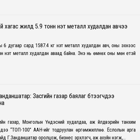
 хагас жилд 5.9 тонн үнэт металл худалдан авчээ
 6 дугаар сард 1587.4 кг үнэт металл худалдан авч, оны эхнээс
нн үнэт металл худалдан аваад байна. Энэ нь өмнөх оны мөн үетэй
анданшатар: Засгийн газар баялаг бүтээгчдээ
на
йн газар, Монголын Үндэсний худалдаа, аж үйлдвэрийн танхим
дээ “ТОП-100” ААН-ийг тодруулан өргөмжиллөө. Ёслолын арга
йд Г.Занданшатар оролцож, бизнес эрхлэгч, аж ахуйн нэгж,…