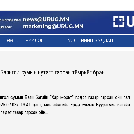
ӨРӨГ НЭВТРҮҮЛЭГ
УЛС ТӨРИЙН ЗАДЛАН
Баянгол сумын нутагт гарсан түймрийг бүрэн
нгол сумын Баян багийн “Хар морьт” гэдэг газар гарсан ойн гал
025.07.03/ 13:41 цагт, мөн аймгийн Ерөө сумын Буурагчин багийн
гэдэг газар гарсан ойн…