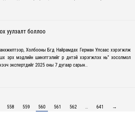
ох уулзалт боллоо
нхүүжилтээр, Холбооны Бүгд Найрамдах Герман Улсаас хэрэгжүүлж
үүх эрх мэдлийн шинэтгэлийг үр дүнтэй хэрэгжүүлэх нь” хосолмол
ээч экспертүүдийг 2025 оны 7 дугаар сарын…
558
559
560
561
562
…
641
→