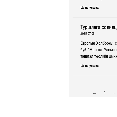
Цааш унших
Туршлага солилц
2025-07-03
Европын Холбооны са
буй “Монгол Улсын ш
түншлэл төслийн шинж
Цааш унших
←
1
…