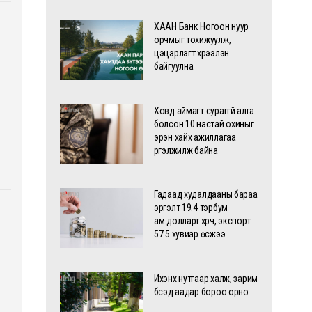
ХААН Банк Ногоон нуур
орчмыг тохижуулж,
цэцэрлэгт хүрээлэн
байгуулна
Ховд аймагт сураггүй алга
болсон 10 настай охиныг
эрэн хайх ажиллагаа
үргэлжилж байна
Гадаад худалдааны бараа
эргэлт 19.4 тэрбум
ам.долларт хүрч, экспорт
57.5 хувиар өсжээ
Ихэнх нутгаар халж, зарим
бүсэд аадар бороо орно