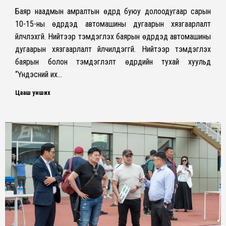
Баяр наадмын амралтын өдрүүд буюу долоодугаар сарын
10-15-ны өдрүүдэд автомашины дугаарын хязгаарлалт
үйлчлэхгүй. Нийтээр тэмдэглэх баярын өдрүүдэд автомашины
дугаарын хязгаарлалт үйлчилдэггүй. Нийтээр тэмдэглэх
баярын болон тэмдэглэлт өдрүүдийн тухай хуульд
“Үндэсний их…
Цааш унших