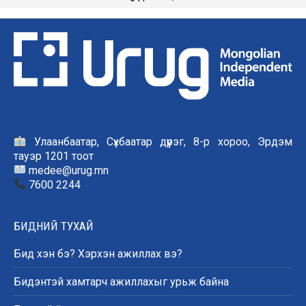
Улаанбаатар, Сүхбаатар дүүрэг, 8-р хороо, Эрдэм
тауэр 1201 тоот
medee@urug.mn
7600 2244
БИДНИЙ ТУХАЙ
Бид хэн бэ? Хэрхэн ажиллах вэ?
Бидэнтэй хамтарч ажиллахыг урьж байна