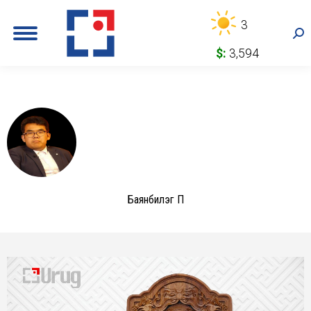
3
Sea
$:
3,594
Баянбилэг П