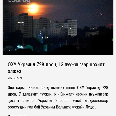
ОХУ Украинд 728 дрон, 13 пуужингаар цохилт
үзүүлжээ
2025-07-09
Энэ сарын 8-наас 9-нд шилжих шөнө ОХУ Украинд 728
дрон, 7 далавчит пуужин, 6 «Кинжал» нэрийн пуужингаар
цохилт үзүүлжээ. Украины Зэвсэгт хүчний мэдээлснээр
оросуудын гол бай Украины Волынск мужийн Луцк…