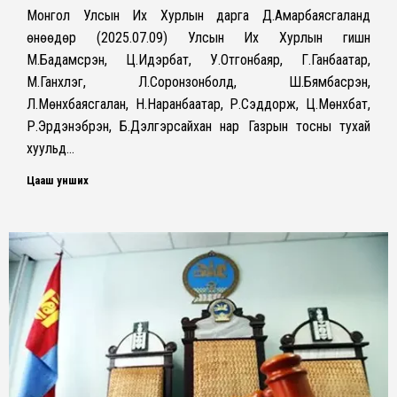
Монгол Улсын Их Хурлын дарга Д.Амарбаясгаланд
өнөөдөр (2025.07.09) Улсын Их Хурлын гишүүн
М.Бадамсүрэн, Ц.Идэрбат, У.Отгонбаяр, Г.Ганбаатар,
М.Ганхүлэг, Л.Соронзонболд, Ш.Бямбасүрэн,
Л.Мөнхбаясгалан, Н.Наранбаатар, Р.Сэддорж, Ц.Мөнхбат,
Р.Эрдэнэбүрэн, Б.Дэлгэрсайхан нар Газрын тосны тухай
хуульд…
Цааш унших