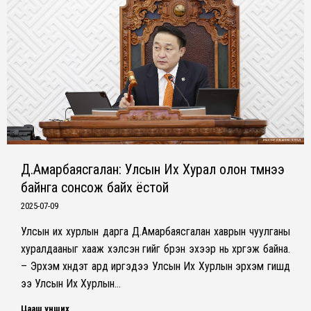
Д.Амарбаясгалан: Улсын Их Хурал олон түмнээ
байнга сонсож байх ёстой
2025-07-09
Улсын их хурлын дарга Д.Амарбаясгалан хаврын чуулганы
хуралдааныг хааж хэлсэн үгийг бүрэн эхээр нь хүргэж байна.
– Эрхэм хүндэт ард иргэдээ Улсын Их Хурлын эрхэм гишүүд
ээ Улсын Их Хурлын…
Цааш унших