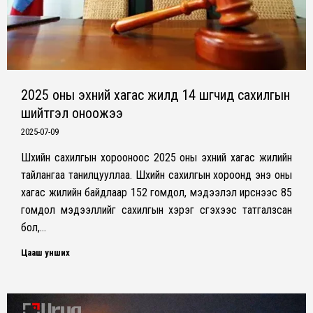
2025 оны эхний хагас жилд 14 шүүгчид сахилгын
шийтгэл оноожээ
2025-07-09
Шүүхийн сахилгын хорооноос 2025 оны эхний хагас жилийн
тайлангаа танилцууллаа. Шүүхийн сахилгын хороонд энэ оны
хагас жилийн байдлаар 152 гомдол, мэдээлэл ирснээс 85
гомдол мэдээллийг сахилгын хэрэг үүсгэхээс татгалзсан
бол,…
Цааш унших