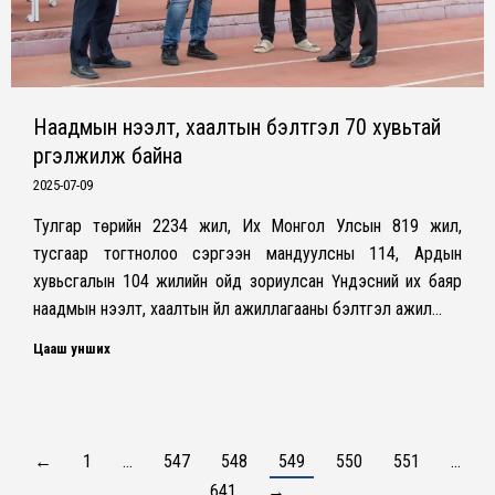
Наадмын нээлт, хаалтын бэлтгэл 70 хувьтай
үргэлжилж байна
2025-07-09
Тулгар төрийн 2234 жил, Их Монгол Улсын 819 жил,
тусгаар тогтнолоо сэргээн мандуулсны 114, Ардын
хувьсгалын 104 жилийн ойд зориулсан Үндэсний их баяр
наадмын нээлт, хаалтын үйл ажиллагааны бэлтгэл ажил…
Цааш унших
←
1
…
547
548
549
550
551
…
641
→