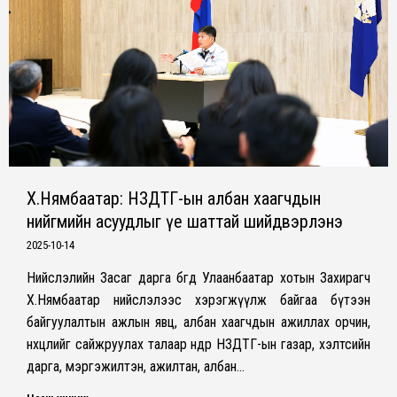
Х.Нямбаатар: НЗДТГ-ын албан хаагчдын
нийгмийн асуудлыг үе шаттай шийдвэрлэнэ
2025-10-14
Нийслэлийн Засаг дарга бөгөөд Улаанбаатар хотын Захирагч
Х.Нямбаатар нийслэлээс хэрэгжүүлж байгаа бүтээн
байгуулалтын ажлын явц, албан хаагчдын ажиллах орчин,
нөхцөлийг сайжруулах талаар өнөөдөр НЗДТГ-ын газар, хэлтсийн
дарга, мэргэжилтэн, ажилтан, албан…