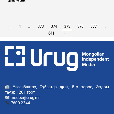
Цааш унших
←
1
…
373
374
375
376
377
…
641
→
Улаанбаатар, Сүхбаатар дүүрэг, 8-р хороо, Эрдэм
тауэр 1201 тоот
medee@urug.mn
7600 2244