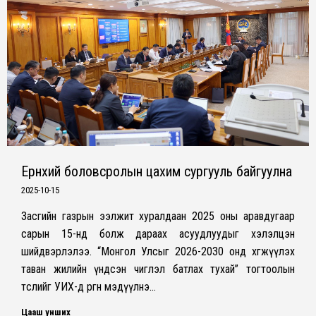
Ерөнхий боловсролын цахим сургууль байгуулна
2025-10-15
Засгийн газрын ээлжит хуралдаан 2025 оны аравдугаар
сарын 15-нд болж дараах асуудлуудыг хэлэлцэн
шийдвэрлэлээ. “Монгол Улсыг 2026-2030 онд хөгжүүлэх
таван жилийн үндсэн чиглэл батлах тухай” тогтоолын
төслийг УИХ-д өргөн мэдүүлнэ…
Цааш унших