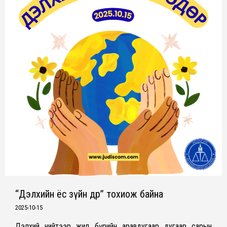
“Дэлхийн ёс зүйн өдөр” тохиож байна
2025-10-15
Дэлхий нийтээр жил бүрийн аравдугаар дугаар сарын