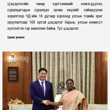
Цэцэрлэгийн чанар хүртээмжийг нэмэгдүүлэх,
суралцагчдын суралцах орчин нөхцөлийг сайжруулах
зорилгоор ЧД-ийн 16 дугаар хороонд улсын төсвийн хөрөнгө
оруулалтаар 100 ортой цэцэрлэг барьж, улсын комисст
хүлээлгэн өгөхөөр ажиллаж байна. Тус цэцэрлэг…
Цааш унших