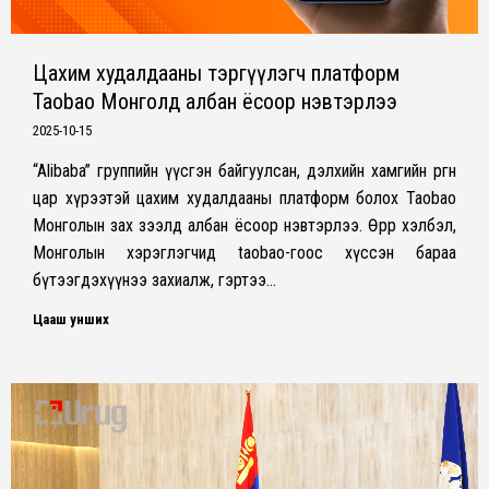
Цахим худалдааны тэргүүлэгч платформ
Taobao Монголд албан ёсоор нэвтэрлээ
2025-10-15
“Alibaba” группийн үүсгэн байгуулсан, дэлхийн хамгийн өргөн
цар хүрээтэй цахим худалдааны платформ болох Taobao
Монголын зах зээлд албан ёсоор нэвтэрлээ. Өөрөөр хэлбэл,
Монголын хэрэглэгчид taobao-гоос хүссэн бараа
бүтээгдэхүүнээ захиалж, гэртээ…
Цааш унших