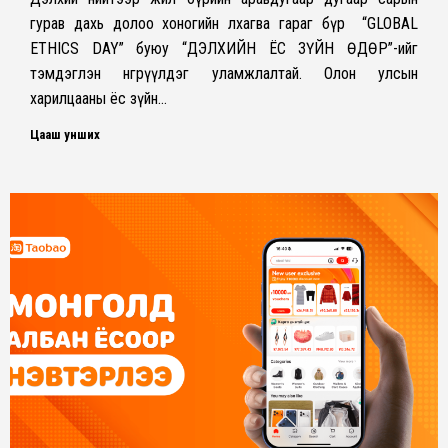
гурав дахь долоо хоногийн лхагва гараг бүр “GLOBAL
ETHICS DAY” буюу “ДЭЛХИЙН ЁС ЗҮЙН ӨДӨР”-ийг
тэмдэглэн өнгөрүүлдэг уламжлалтай. Олон улсын
харилцааны ёс зүйн…
Цааш унших