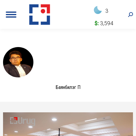
3
Sea
$:
3,594
Баянбилэг П