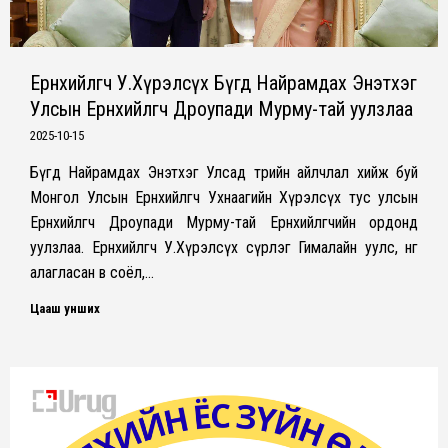
Ерөнхийлөгч У.Хүрэлсүх Бүгд Найрамдах Энэтхэг
Улсын Ерөнхийлөгч Дроупади Мурму-тай уулзлаа
2025-10-15
Бүгд Найрамдах Энэтхэг Улсад төрийн айлчлал хийж буй
Монгол Улсын Ерөнхийлөгч Ухнаагийн Хүрэлсүх тус улсын
Ерөнхийлөгч Дроупади Мурму-тай Ерөнхийлөгчийн ордонд
уулзлаа. Ерөнхийлөгч У.Хүрэлсүх сүрлэг Гималайн уулс, өнгө
алагласан өв соёл,…
Цааш унших