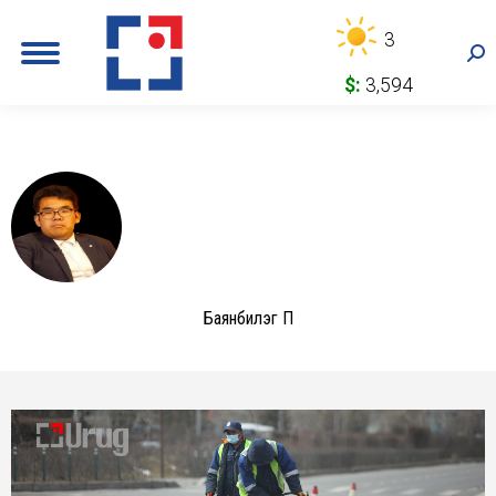
3
Sea
$:
3,594
Баянбилэг П