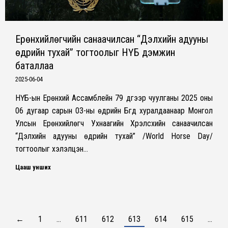
Ерөнхийлөгчийн санаачилсан “Дэлхийн адууны
өдрийн тухай” тогтоолыг НҮБ дэмжин
баталлаа
2025-06-04
НҮБ-ын Ерөнхий Ассамблейн 79 дүгээр чуулганы 2025 оны
06 дугаар сарын 03-ны өдрийн Бүгд хуралдаанаар Монгол
Улсын Ерөнхийлөгч Ухнаагийн Хүрэлсүхийн санаачилсан
“Дэлхийн адууны өдрийн тухай” /World Horse Day/
тогтоолыг хэлэлцэн…
Цааш унших
←
1
…
611
612
613
614
615
…