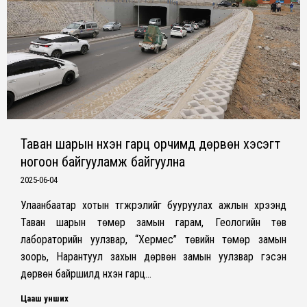
Таван шарын нүхэн гарц орчимд дөрвөн хэсэгт
ногоон байгууламж байгуулна
2025-06-04
Улаанбаатар хотын түгжрэлийг бууруулах ажлын хүрээнд
Таван шарын төмөр замын гарам, Геологийн төв
лабораторийн уулзвар, “Хермес” төвийн төмөр замын
зоорь, Нарантуул захын дөрвөн замын уулзвар гэсэн
дөрвөн байршилд нүхэн гарц…
Цааш унших