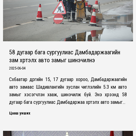
58 дугаар бага сургуулиас Дамбадаржаагийн
зам хүртэлх авто замыг шинэчилнэ
2025-06-04
Сүхбаатар дүүргийн 15, 17 дугаар хороо, Дамбадаржаагийн
авто замаас Шадивлангийн зуслан чиглэлийн 5.3 км авто
замыг хэсэгчлэн хааж, шинэчилж буй. Энэ хүрээнд 58
дугаар бага сургуулиас Дамбадаржаа хүртэлх авто замыг…
Цааш унших