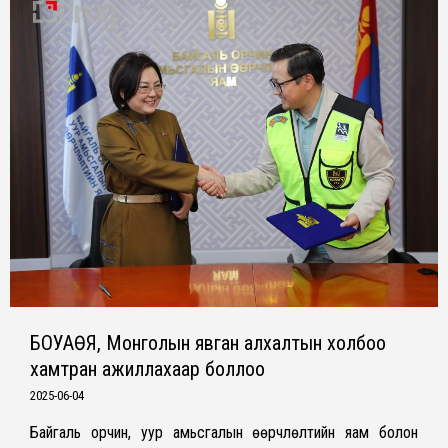
БОУАӨЯ, Монголын явган алхалтын холбоо
хамтран ажиллахаар боллоо
2025-06-04
Байгаль орчин, уур амьсгалын өөрчлөлтийн яам болон