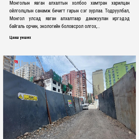
Монголын явган алхалтын холбоо хамтран харилцан
ойлголцлын санамж бичигт гарын үсэг зурлаа. Тодруулбал,
Монгол улсад явган алхалтаар дамжуулан иргэдэд
байгаль орчин, экологийн боловсрол олгох,…
Цааш унших