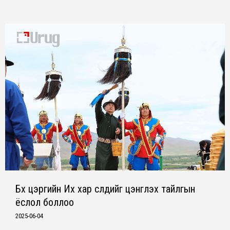
Бүх цэргийн Их хар сүлдийг цэнгүүлэх тайлгын
ёслол боллоо
2025-06-04