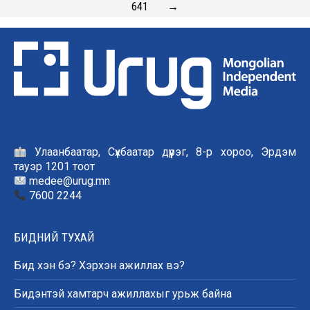
641
→
Улаанбаатар, Сүхбаатар дүүрэг, 8-р хороо, Эрдэм
тауэр 1201 тоот
medee@urug.mn
7600 2244
БИДНИЙ ТУХАЙ
Бид хэн бэ? Хэрхэн ажиллах вэ?
Бидэнтэй хамтарч ажиллахыг урьж байна