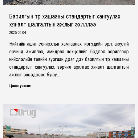
Барилгын түр хашааны стандартыг хангуулах
хяналт шалгалтын ажлыг эхлүүллээ
2025-06-04
Нийтийн ашиг сонирхлыг хамгаалах, иргэдийн эрүүл, аюулгүй
орчинд ажиллах, амьдрах нөхцөлийг бүрдүүлэх зорилгоор
нийслэлийн төвийн зургаан дүүрэг дэх барилгын түр хашааны
стандартыг хангуулах, зөрчил арилгах хяналт шалгалтын
ажлыг өнөөдрөөс буюу…
Цааш унших