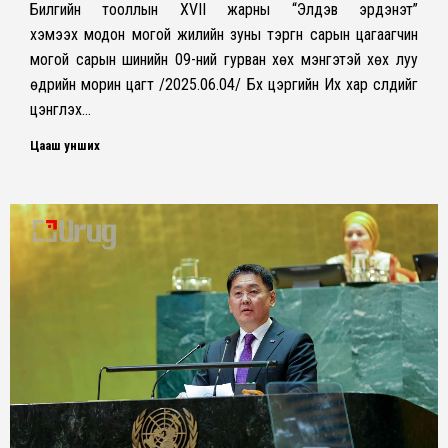
Билгийн тооллын XVII жарны “Элдэв эрдэнэт”
хэмээх модон могой жилийн зуны тэргүүн сарын цагаагчин
могой сарын шинийн 09-ний гурван хөх мэнгэтэй хөх луу
өдрийн морин цагт /2025.06.04/ Бүх цэргийн Их хар сүлдийг
цэнгүүлэх…
Цааш унших