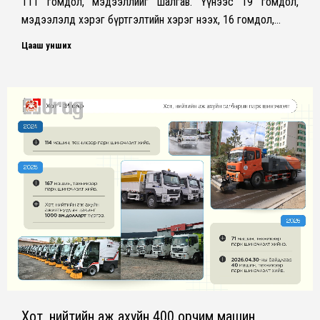
111 гомдол, мэдээллийг шалгав. Үүнээс 19 гомдол,
мэдээлэлд хэрэг бүртгэлтийн хэрэг нээх, 16 гомдол,…
Цааш унших
Хот, нийтийн аж ахуйн 400 орчим машин