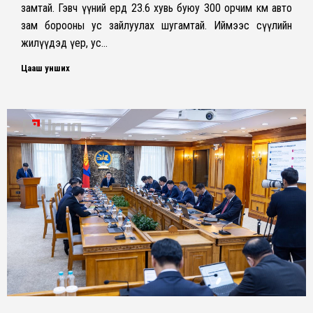
замтай. Гэвч үүний ердөө 23.6 хувь буюу 300 орчим км авто
зам борооны ус зайлуулах шугамтай. Иймээс сүүлийн
жилүүдэд үер, ус…
Цааш унших