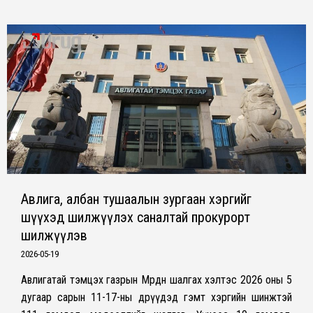
Авлига, албан тушаалын зургаан хэргийг
шүүхэд шилжүүлэх саналтай прокурорт
шилжүүлэв
2026-05-19
Авлигатай тэмцэх газрын Мөрдөн шалгах хэлтэс 2026 оны 5
дугаар сарын 11-17-ны өдрүүдэд гэмт хэргийн шинжтэй