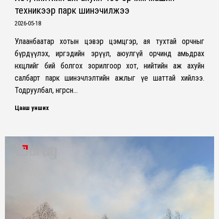
техникээр парк шинэчилжээ
2026-05-18
Улаанбаатар хотын цэвэр цэмцгэр, ая тухтай орчныг
бүрдүүлэх, иргэдийн эрүүл, аюулгүй орчинд амьдрах
нөхцөлийг бий болгох зорилгоор хот, нийтийн аж ахуйн
салбарт парк шинэчлэлтийн ажлыг үе шаттай хийлээ.
Тодруулбал, өнгөрсөн…
Цааш унших