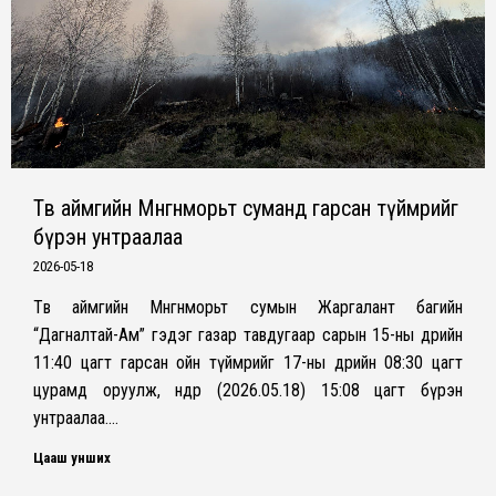
Төв аймгийн Мөнгөнморьт суманд гарсан түймрийг
бүрэн унтраалаа
2026-05-18
Төв аймгийн Мөнгөнморьт сумын Жаргалант багийн
“Дагналтай-Ам” гэдэг газар тавдугаар сарын 15-ны өдрийн
11:40 цагт гарсан ойн түймрийг 17-ны өдрийн 08:30 цагт
цурамд оруулж, өнөөдөр (2026.05.18) 15:08 цагт бүрэн
унтраалаа.…
Цааш унших