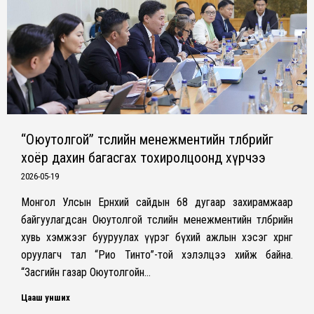
“Оюутолгой” төслийн менежментийн төлбөрийг
хоёр дахин багасгах тохиролцоонд хүрчээ
2026-05-19
Монгол Улсын Ерөнхий сайдын 68 дугаар захирамжаар
байгуулагдсан Оюутолгой төслийн менежментийн төлбөрийн
хувь хэмжээг бууруулах үүрэг бүхий ажлын хэсэг хөрөнгө
оруулагч тал “Рио Тинто”-той хэлэлцээ хийж байна.
“Засгийн газар Оюутолгойн…
Цааш унших