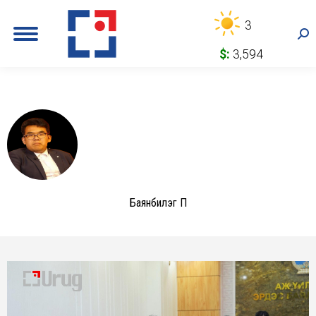
3
Sea
$:
3,594
Баянбилэг П