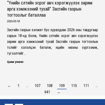
“Үнийн өсөлтийн эсрэг авч хэрэгжүүлэх зарим
арга хэмжээний тухай” Засгийн газрын
тогтоолыг баталлаа
2026-05-18
Засгийн газрын ээлжит бус хуралдаан 2026 оны тавдугаар
сарын 18-нд болж, Үнийн өсөлтийн эсрэг авч хэрэгжүүлэх
зарим арга хэмжээний тухай Засгийн газрын тогтоолын
төслийг хэлэлцэн баталж, нөөцийн махны хүртээмж,
түгээлтийг…
Цааш унших
←
1
…
107
108
109
110
111
…
641
→