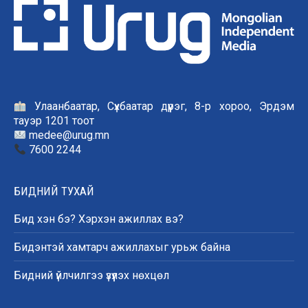
Улаанбаатар, Сүхбаатар дүүрэг, 8-р хороо, Эрдэм
тауэр 1201 тоот
medee@urug.mn
7600 2244
БИДНИЙ ТУХАЙ
Бид хэн бэ? Хэрхэн ажиллах вэ?
Бидэнтэй хамтарч ажиллахыг урьж байна
Бидний үйлчилгээ үзүүлэх нөхцөл