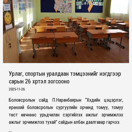
Урлаг, спортын уралдаан тэмцээнийг нэгдүгээр
сарын 26 хүртэл зогсооно
2025-11-26
Боловсролын сайд П.Наранбаярын “Хүүхдийн цэцэрлэг,
ерөнхий боловсролын сургуулийн орчинд томуу, томуу
төст өвчнөөс урьдчилан сэргийлэх ажлыг эрчимжүүлэх
ажлыг эрчимжүүлэх тухай” сайдын албан даалгавар гарчээ.