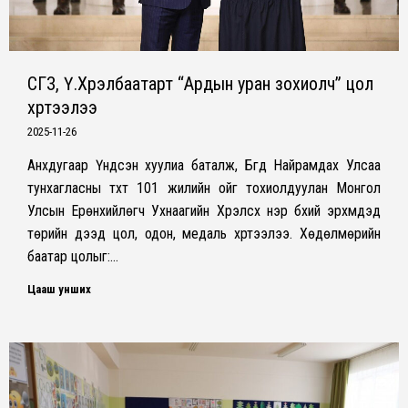
СГЗ, Ү.Хүрэлбаатарт “Ардын уран зохиолч” цол
хүртээлээ
2025-11-26
Анхдугаар Үндсэн хуулиа баталж, Бүгд Найрамдах Улсаа
тунхагласны түүхт 101 жилийн ойг тохиолдуулан Монгол
Улсын Ерөнхийлөгч Ухнаагийн Хүрэлсүх нэр бүхий эрхмүүдэд
төрийн дээд цол, одон, медаль хүртээлээ. Хөдөлмөрийн
баатар цолыг:…
Цааш унших