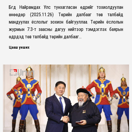
Бүгд Найрамдах Улс тунхагласан өдрийг тохиолдуулан
өнөөдөр (2025.11.26) Төрийн далбааг төв талбайд
мандуулах ёслолыг зохион байгууллаа. Төрийн ёслолын
журмын 7.3-т заасны дагуу нийтээр тэмдэглэх баярын
өдрүүдэд төв талбайд төрийн далбааг…
Цааш унших