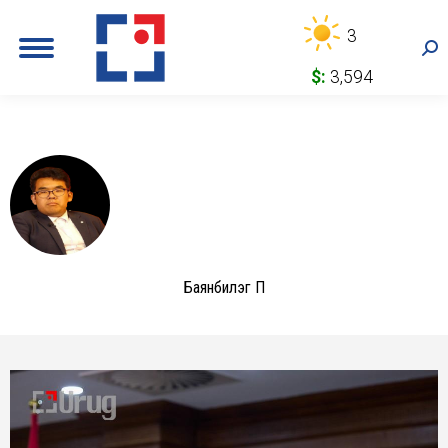
3
Sea
$:
3,594
Баянбилэг П