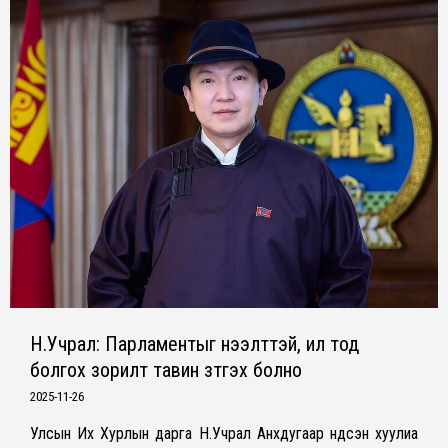
Н.Учрал: Парламентыг нээлттэй, ил тод
болгох зорилт тавин зүтгэх болно
2025-11-26
Улсын Их Хурлын дарга Н.Учрал Анхдугаар үндсэн хуулиа