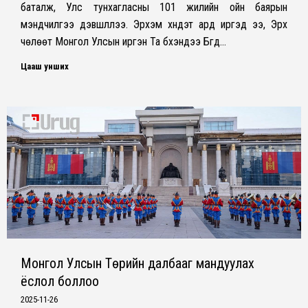
баталж, Улс тунхагласны 101 жилийн ойн баярын
мэндчилгээ дэвшүүллээ. Эрхэм хүндэт ард иргэд ээ, Эрх
чөлөөт Монгол Улсын иргэн Та бүхэндээ Бүгд…
Цааш унших
Монгол Улсын Төрийн далбааг мандуулах
ёслол боллоо
2025-11-26