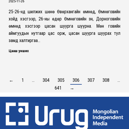
2025-11-26
25-26-нд шилжих шөнө Өвөрхангайн өмнөд, Өмнөговийн
хойд хэсгээр, 26-ны өдөр Өмнөговийн зүүн, Дорноговийн
өмнөд хэсгээр цасан шуурга шуурна. Мөн говийн
аймгуудын нутгаар цас орж, цасан шуурга шуурах тул
замд халтиргаа…
Цааш унших
←
1
…
304
305
306
307
308
…
641
→