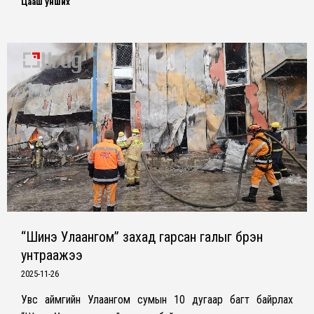
Цааш унших
“Шинэ Улаангом” захад гарсан галыг бүрэн
унтраажээ
2025-11-26
Увс аймгийн Улаангом сумын 10 дугаар багт байрлах