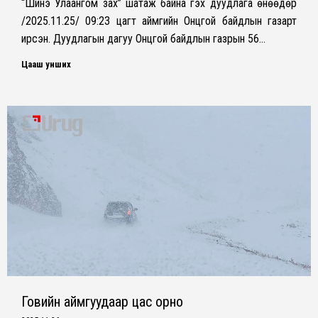
“Шинэ Улаангом зах” шатаж байна гэх дуудлага өнөөдөр
/2025.11.25/ 09:23 цагт аймгийн Онцгой байдлын газарт
ирсэн. Дуудлагын дагуу Онцгой байдлын газрын 56…
Цааш унших
Говийн аймгуудаар цас орно