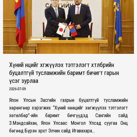
Хүний нөөцийг хөгжүүлэх тэтгэлэгт хөтөлбөрийн
буцалтгүй тусламжийн баримт бичигт гарын
үсэг зурлаа
2026-07-09
Япон Улсын Засгийн газрын буцалтгүй тусламжийн
хөрөнгөөр хэрэгжих “Хүний нөөцийг хөгжүүлэх тэтгэлэгт
хөтөлбөр”-ийн баримт бичгүүдэд Сангийн сайд
З.Мэндсайхан, Япон Улсаас Монгол Улсад суугаа Онц
бөгөөд Бүрэн эрхт Элчин сайд Игавахара…