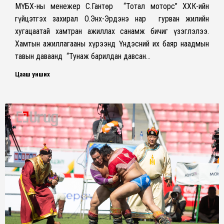
МҮБХ-ны менежер С.Гантөр “Тотал моторс” ХХК-ийн
гүйцэтгэх захирал О.Энх-Эрдэнэ нар гурван жилийн
хугацаатай хамтран ажиллах санамж бичиг үзэглэлээ.
Хамтын ажиллагааны хүрээнд Үндэсний их баяр наадмын
тавын даваанд “Тунаж барилдан давсан…
Цааш унших