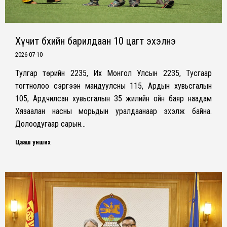
Хүчит бөхийн барилдаан 10 цагт эхэлнэ
2026-07-10
Тулгар төрийн 2235, Их Монгол Улсын 2235, Тусгаар
тогтнолоо сэргээн мандуулсны 115, Ардын хувьсгалын
105, Ардчилсан хувьсгалын 35 жилийн ойн баяр наадам
Хязаалан насны морьдын уралдаанаар эхэлж байна.
Долоодугаар сарын…
Цааш унших