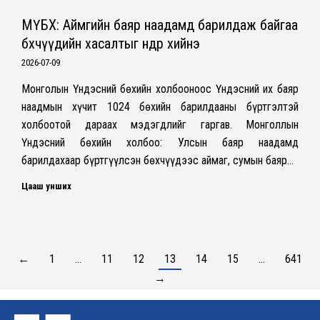
МҮБХ: Аймгийн баяр наадамд барилдаж байгаа
бөхчүүдийн хасалтыг өнөөдөр хийнэ
2026-07-09
Монголын Үндэсний бөхийн холбооноос Үндэсний их баяр
наадмын хүчит 1024 бөхийн барилдааны бүртгэлтэй
холбоотой дараах мэдэгдлийг гаргав. Монголлын
Үндэсний бөхийн холбоо: Улсын баяр наадамд
барилдахаар бүртгүүлсэн бөхчүүдээс аймаг, сумын баяр…
Цааш унших
←
1
…
11
12
13
14
15
…
641
→