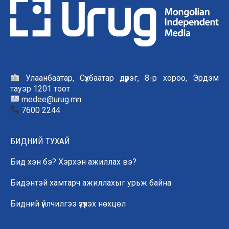
Улаанбаатар, Сүхбаатар дүүрэг, 8-р хороо, Эрдэм
тауэр 1201 тоот
medee@urug.mn
7600 2244
БИДНИЙ ТУХАЙ
Бид хэн бэ? Хэрхэн ажиллах вэ?
Бидэнтэй хамтарч ажиллахыг урьж байна
Бидний үйлчилгээ үзүүлэх нөхцөл