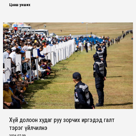
Цааш унших
Хүй долоон худаг руу зорчих иргэдэд галт
тэрэг үйлчилнэ
2026-07-09