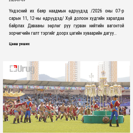
Үндэсний их баяр наадмын өдрүүдэд /2026 оны 07-р
сарын 11, 12-ны өдрүүдэд/ Хүй долоон худгийн харалдаа
байрлах Давааны зөрлөг руу гурван нийтийн вагонтой
зорчигчийн галт тэргийг доорх цагийн хуваарийн дагуу…
Цааш унших