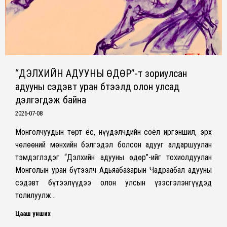
“ДЭЛХИЙН АДУУНЫ ӨДӨР”-т зориулсан
адууны сэдэвт уран бүтээлүүд олон улсад
дэлгэгдэж байна
2026-07-08
Монголчуудын төрт ёс, нүүдэлчдийн соёл иргэншил, эрх
чөлөөний мөнхийн бэлгэдэл болсон адууг алдаршуулан
тэмдэглэдэг “Дэлхийн адууны өдөр”-ийг тохиолдуулан
Монголын уран бүтээлч Адьяабазарын Чадраабал адууны
сэдэвт бүтээлүүдээ олон улсын үзэсгэлэнгүүдэд
толилуулж…
Цааш унших