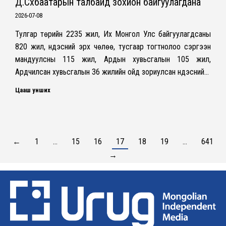
Д.Сүхбаатарын талбайд зохион байгуулагдана
2026-07-08
Тулгар төрийн 2235 жил, Их Монгол Улс байгуулагдсаны
820 жил, Үндэсний эрх чөлөө, тусгаар тогтнолоо сэргээн
мандуулсны 115 жил, Ардын хувьсгалын 105 жил,
Ардчилсан хувьсгалын 36 жилийн ойд зориулсан Үндэсний…
Цааш унших
←
1
…
15
16
17
18
19
…
641
→