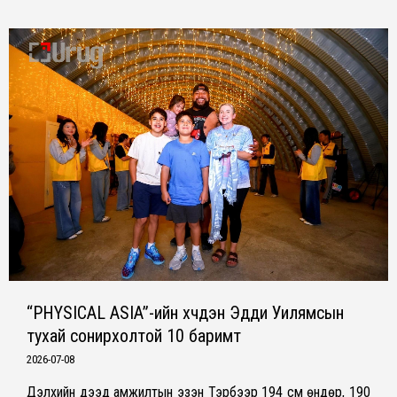
“PHYSICAL ASIA”-ийн хүчдэн Эдди Уилямсын
тухай сонирхолтой 10 баримт
2026-07-08
Дэлхийн дээд амжилтын эзэн Тэрбээр 194 см өндөр, 190