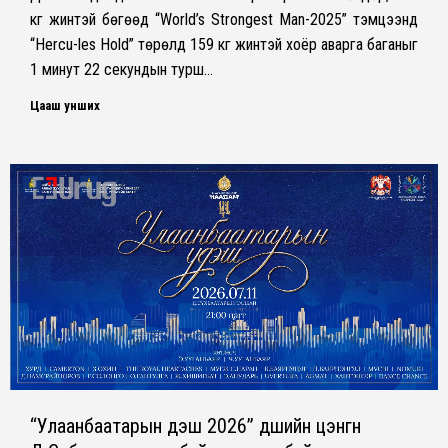
кг жинтэй бөгөөд “World’s Strongest Man-2025” тэмцээнд
“Hercu-les Hold” төрөлд 159 кг жинтэй хоёр аварга баганыг
1 минут 22 секундын турш…
Цааш унших
“Улаанбаатарын үдэш 2026” үдшийн цэнгүүн