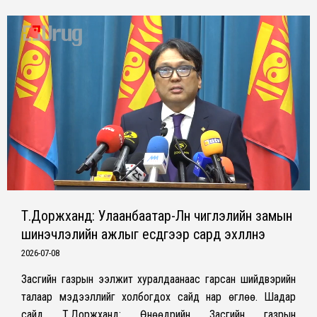
Т.Доржханд: Улаанбаатар-Лүн чиглэлийн замын
шинэчлэлийн ажлыг есдүгээр сард эхлүүлнэ
2026-07-08
Засгийн газрын ээлжит хуралдаанаас гарсан шийдвэрийн
талаар мэдээллийг холбогдох сайд нар өглөө. Шадар
сайд Т.Доржханд: Өнөөдрийн Засгийн газрын