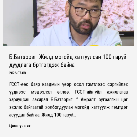
Б.Батзориг: Жилд могойд хатгуулсан 100 гаруй
дуудлага бүртгэгдэж байна
2026-07-08
ГССҮТ-өөс баяр наадмын үеэр осол гэмтлээс сэргийлэх
үүднээс мэдээлэл өглөө. ГССҮТ-ийн-үйл ажиллагаа
хариуцсан захирал Б.Батзориг: ” Амралт зугаалгын цаг
эхэлж байгаатай холбогдуулан могойд хатгуулж гэмтдэг
асуудал байгаа. Жилд 100 гаруй…
Цааш унших