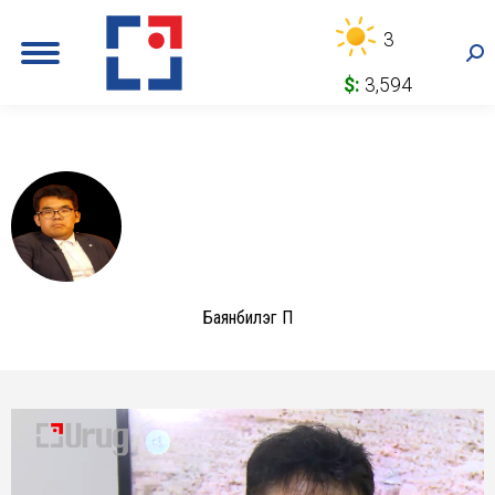
3
Sea
$:
3,594
Баянбилэг П