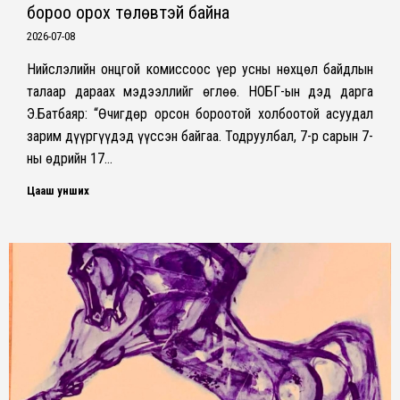
бороо орох төлөвтэй байна
2026-07-08
Нийслэлийн онцгой комиссоос үер усны нөхцөл байдлын
талаар дараах мэдээллийг өглөө. НОБГ-ын дэд дарга
Э.Батбаяр: “Өчигдөр орсон бороотой холбоотой асуудал
зарим дүүргүүдэд үүссэн байгаа. Тодруулбал, 7-р сарын 7-
ны өдрийн 17…
Цааш унших