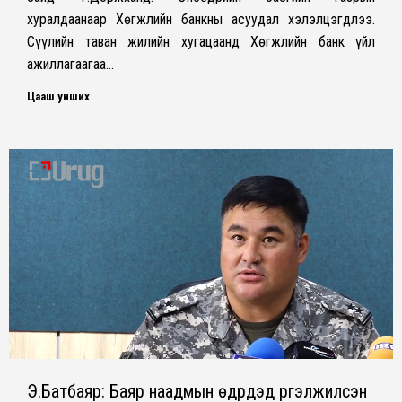
хуралдаанаар Хөгжлийн банкны асуудал хэлэлцэгдлээ.
Сүүлийн таван жилийн хугацаанд Хөгжлийн банк үйл
ажиллагаагаа…
Цааш унших
Э.Батбаяр: Баяр наадмын өдрүүдэд үргэлжилсэн