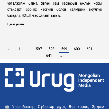
үргэлжилж байна. Явган зам засварын ажлын норм
стандарт, зорчих хэсгийн болон хөдөлмөрийн аюулгүй
байдалд НХШГ-аас хяналт тавьж…
Цааш унших
←
1
…
597
598
599
600
601
…
641
→
Улаанбаатар, Сүхбаатар дүүрэг, 8-р хороо, Эрдэм