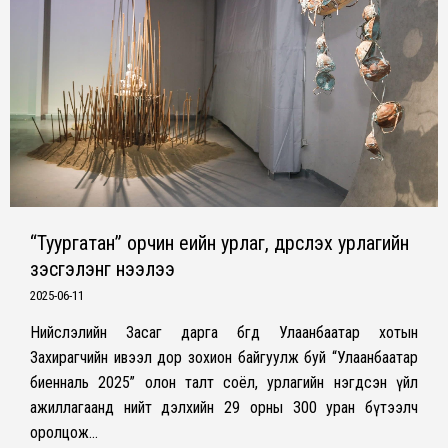
“Туургатан” орчин үеийн урлаг, дүрслэх урлагийн
үзэсгэлэнг нээлээ
2025-06-11
Нийслэлийн Засаг дарга бөгөөд Улаанбаатар хотын
Захирагчийн ивээл дор зохион байгуулж буй “Улаанбаатар
биенналь 2025” олон талт соёл, урлагийн нэгдсэн үйл
ажиллагаанд нийт дэлхийн 29 орны 300 уран бүтээлч
оролцож…