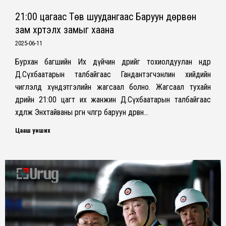
21:00 цагаас Төв шуудангаас Баруун дөрвөн
зам хүртэлх замыг хаана
2025-06-11
Бурхан багшийн Их дүйчин өдрийг тохиолдуулан өнөөдөр
Д.Сүхбаатарын талбайгаас Гандантэгчэнлин хийдийн
чиглэлд хүндэтгэлийн жагсаал болно. Жагсаал тухайн
өдрийн 21:00 цагт их жанжин Д.Сүхбаатарын талбайгаас
хөдөлж Энхтайваны өргөн чөлөөгөөр баруун дөрвөн…
Цааш унших