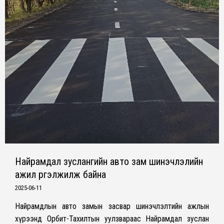
Найрамдал зуслангийн авто зам шинэчлэлийн
ажил үргэлжилж байна
2025-06-11
Найрамдлын авто замын засвар шинэчлэлтийн ажлын
хүрээнд Орбит-Тахилтын уулзвараас Найрамдал зуслан