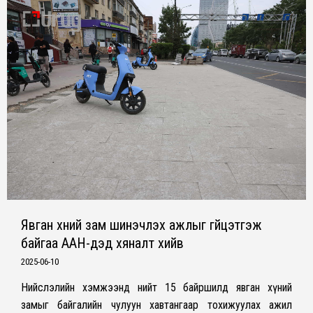
Явган хүний зам шинэчлэх ажлыг гүйцэтгэж
байгаа ААН-үүдэд хяналт хийв
2025-06-10
Нийслэлийн хэмжээнд нийт 15 байршилд явган хүний
замыг байгалийн чулуун хавтангаар тохижуулах ажил