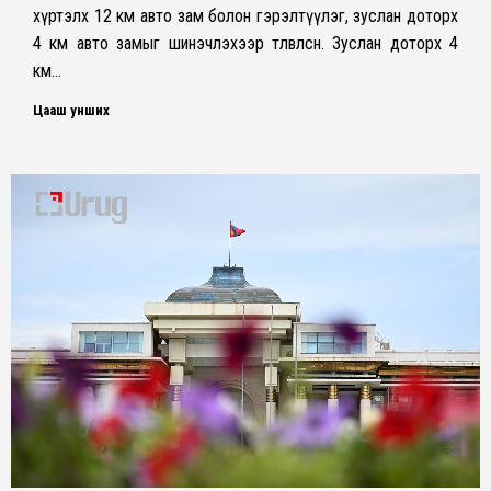
хүртэлх 12 км авто зам болон гэрэлтүүлэг, зуслан доторх
4 км авто замыг шинэчлэхээр төлөвлөсөн. Зуслан доторх 4
км…
Цааш унших