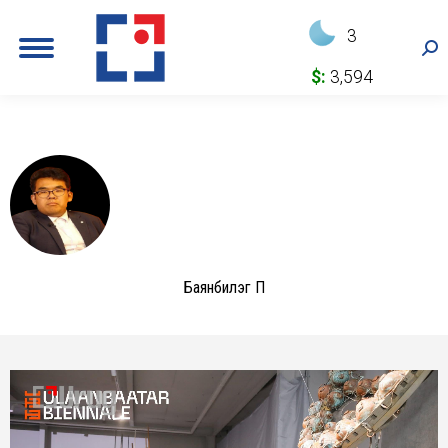
3
Sea
$:
3,594
Баянбилэг П