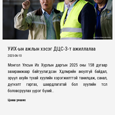
УИХ-ын ажлын хэсэг ДЦС-3-т ажиллалаа
2025-06-10
Монгол Улсын Их Хурлын даргын 2025 оны 158 дугаар
захирамжаар байгуулагдсан Хөдөлмөрийн аюулгүй байдал,
эрүүл ахуйн тухай хуулийн хэрэгжилттэй танилцаж, санал,
дүгнэлт гаргах, шаардлагатай бол хуулийн төсөл
боловсруулах үүрэг бүхий…
Цааш унших