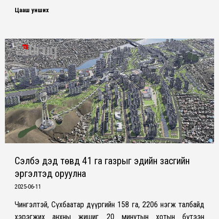
Цааш унших
Сэлбэ дэд төвд 41 га газрыг эдийн засгийн
эргэлтэд оруулна
2025-06-11
Чингэлтэй, Сүхбаатар дүүргийн 158 га, 2206 нэгж талбайд
хэрэгжих анхны жишиг 20 минутын хотын бүтээн