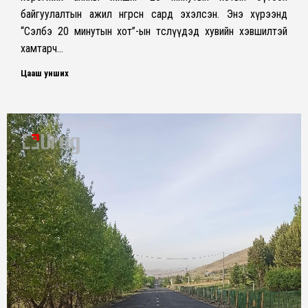
байгуулалтын ажил өнгөрсөн сард эхэлсэн. Энэ хүрээнд
“Сэлбэ 20 минутын хот”-ын төслүүдэд хувийн хэвшилтэй
хамтарч…
Цааш унших