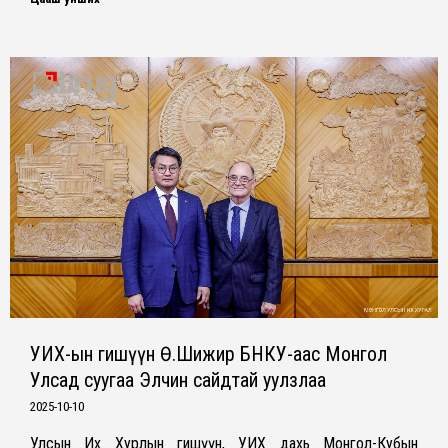
УИХ-ын гишүүн Ө.Шижир БНКУ-аас Монгол
Улсад суугаа Элчин сайдтай уулзлаа
2025-10-10
Улсын Их Хурлын гишүүн, УИХ дахь Монгол-Кубын