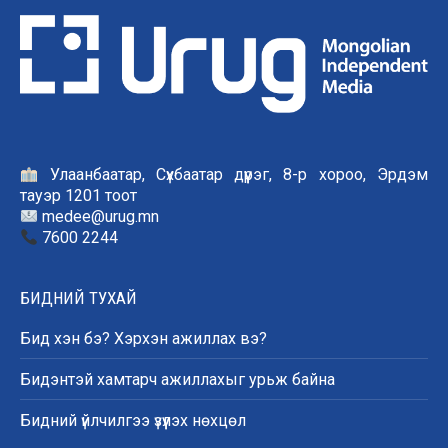
Улаанбаатар, Сүхбаатар дүүрэг, 8-р хороо, Эрдэм
тауэр 1201 тоот
medee@urug.mn
7600 2244
БИДНИЙ ТУХАЙ
Бид хэн бэ? Хэрхэн ажиллах вэ?
Бидэнтэй хамтарч ажиллахыг урьж байна
Бидний үйлчилгээ үзүүлэх нөхцөл