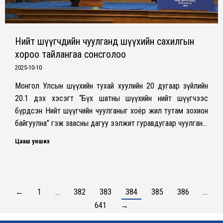
Нийт шүүгчдийн чуулганд шүүхийн сахилгын
хороо тайлангаа сонсголоо
2025-10-10
Монгол Улсын шүүхийн тухай хуулийн 20 дугаар зүйлийн
20.1 дэх хэсэгт “Бүх шатны шүүхийн нийт шүүгчээс
бүрдсэн Нийт шүүгчийн чуулганыг хоёр жил тутам зохион
байгуулна” гэж заасны дагуу ээлжит гуравдугаар чуулган…
Цааш унших
←
1
…
382
383
384
385
386
…
641
→