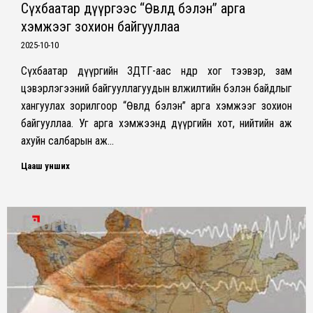
Сүхбаатар дүүргээс “Өвөлд бэлэн” арга
хэмжээг зохион байгууллаа
2025-10-10
Сүхбаатар дүүргийн ЗДТГ-аас өнөөдөр хог тээвэр, зам
цэвэрлэгээний байгууллагуудын өвөлжилтийн бэлэн байдлыг
хангуулах зорилгоор “Өвөлд бэлэн” арга хэмжээг зохион
байгууллаа. Уг арга хэмжээнд дүүргийн хот, нийтийн аж
ахуйн салбарын аж…
Цааш унших