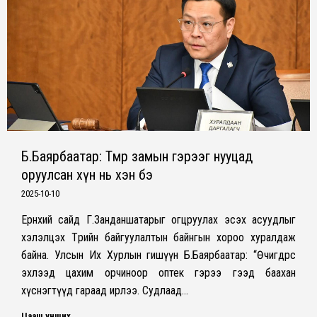
Б.Баярбаатар: Төмөр замын гэрээг нууцад
оруулсан хүн нь хэн бэ
2025-10-10
Ерөнхий сайд Г.Занданшатарыг огцруулах эсэх асуудлыг
хэлэлцэх Төрийн байгуулалтын байнгын хороо хуралдаж
байна. Улсын Их Хурлын гишүүн Б.Баярбаатар: “Өчигдрөөс
эхлээд цахим орчиноор оптек гэрээ гээд баахан
хүснэгтүүд гараад ирлээ. Судлаад…
Цааш унших