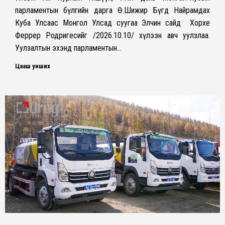
парламентын бүлгийн дарга Ө.Шижир Бүгд Найрамдах
Куба Улсаас Монгол Улсад суугаа Элчин сайд Хорхе
Феррер Родригесийг /2026.10.10/ хүлээн авч уулзлаа.
Уулзалтын эхэнд парламентын…
Цааш унших