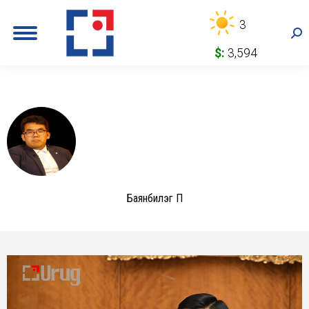
3
Sea
$:
3,594
Баянбилэг П