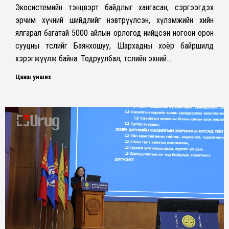
Экосистемийн тэнцвэрт байдлыг хангасан, сэргээгдэх
эрчим хүчний шийдлийг нэвтрүүлсэн, хүлэмжийн хийн
ялгарал багатай 5000 айлын орлогод нийцсэн ногоон орон
сууцны төслийг Баянхошуу, Шархадны хоёр байршилд
хэрэгжүүлж байна. Тодруулбал, төслийн эхний…
Цааш унших