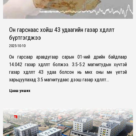
Он гарснаас хойш 43 удаагийн газар хөдлөлт
бүртгэгджээ
2025-10-10
Он гарсаар аравдугаар сарын 01-ний өдрийн байдлаар
14.042 газар хөдлөлт болжээ. 3.5-5.2 магнитудын хүчтэй
газар хөдлөлт 43 удаа болсон нь өмнөх оны мөн үетэй
харьцуулахад 3.5 магнитудаас дээш газар хөдлөлт…
Цааш унших