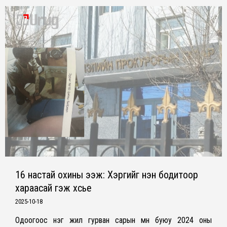
16 настай охины ээж: Хэргийг үнэн бодитоор
хараасай гэж хүсье
2025-10-18
Одоогоос нэг жил гурван сарын өмнө буюу 2024 оны