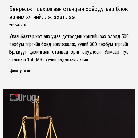
Бөөрөлжүүт цахилгаан станцын хоёрдугаар блок
эрчим хүч нийлүүлж эхэллээ
2025-10-18
Улаанбаатар хот анх удаа дотоодын хөрөнгийн зах зээлд 500
тэрбум төгрөгийн бонд арилжаалж, үүний 300 тэрбум төгрөгийг
Бөөрөлжүүт цахилгаан станцад хөрөнгө оруулсан. Улмаар тус
станцын 150 МВт хүчин чадалтай эхний…
Цааш унших