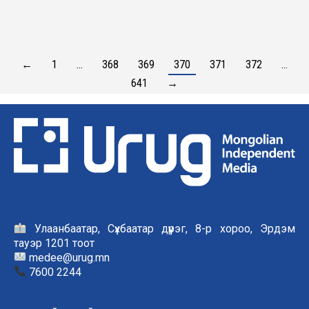
←
1
…
368
369
370
371
372
…
641
→
Улаанбаатар, Сүхбаатар дүүрэг, 8-р хороо, Эрдэм
тауэр 1201 тоот
medee@urug.mn
7600 2244