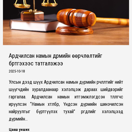
Ардчилсан намын дүрмийн өөрчлөлтийг
бүртгэхээс татгалзжээ
2025-10-18
Улсын дээд шүүх Ардчилсан намын дүрмийн өөрчлөлтийг нийт
шүүгчдийн хуралдаанаар хэлэлцэж дараах шийдвэрийг
гаргалаа. Ардчилсан намын итгэмжлэгдсэн төлөөлөгчөөс
ирүүлсэн “Намын хөтөлбөр, Үндсэн дүрмийн шинэчилсэн
найруулгыг бүртгүүлэх тухай” өргөдлийг хэлэлцээд
дүрмийн…
Цааш унших