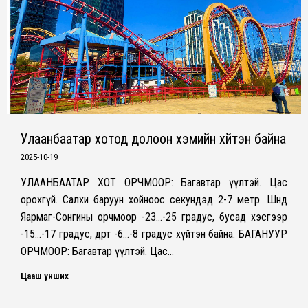
Улаанбаатар хотод долоон хэмийн хүйтэн байна
2025-10-19
УЛААНБААТАР ХОТ ОРЧМООР: Багавтар үүлтэй. Цас
орохгүй. Салхи баруун хойноос секундэд 2-7 метр. Шөнөдөө
Яармаг-Сонгины орчмоор -23…-25 градус, бусад хэсгээр
-15…-17 градус, өдөртөө -6…-8 градус хүйтэн байна. БАГАНУУР
ОРЧМООР: Багавтар үүлтэй. Цас…
Цааш унших