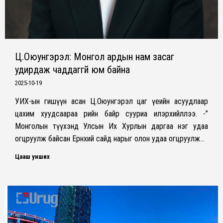
Ц.Оюунгэрэл: Монгол ардын нам засаг
удирдаж чаддаггүй юм байна
2025-10-19
УИХ-ын гишүүн асан Ц.Оюунгэрэл цаг үеийн асуудлаар
цахим хуудсаараа өөрийн байр сууриа илэрхийллээ. -”
Монголын түүхэнд Улсын Их Хурлын даргаа нэг удаа
огцруулж байсан Ерөнхий сайд нарыг олон удаа огцруулж…
Цааш унших