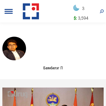
3
Sea
$:
3,594
Баянбилэг П