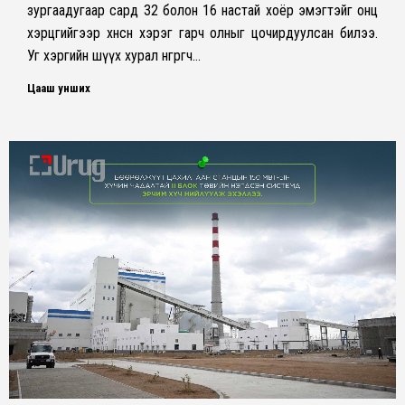
зургаадугаар сард 32 болон 16 настай хоёр эмэгтэйг онц
хэрцгийгээр хөнөөсөн хэрэг гарч олныг цочирдуулсан билээ.
Уг хэргийн шүүх хурал өнгөрөгч…
Цааш унших