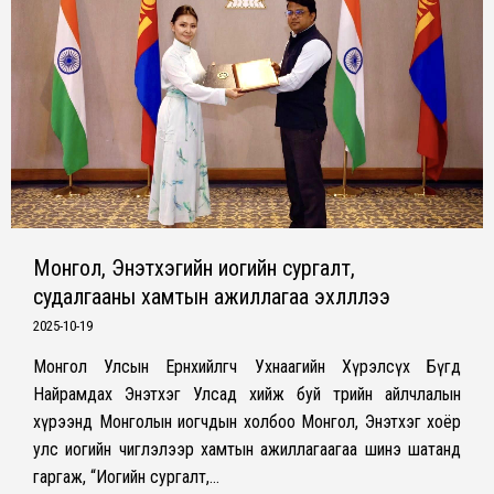
Монгол, Энэтхэгийн иогийн сургалт,
судалгааны хамтын ажиллагаа эхлүүллээ
2025-10-19
Монгол Улсын Ерөнхийлөгч Ухнаагийн Хүрэлсүх Бүгд
Найрамдах Энэтхэг Улсад хийж буй төрийн айлчлалын
хүрээнд Монголын иогчдын холбоо Монгол, Энэтхэг хоёр
улс иогийн чиглэлээр хамтын ажиллагаагаа шинэ шатанд
гаргаж, “Иогийн сургалт,…