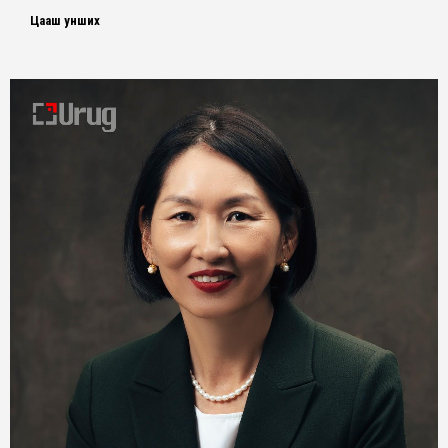
Цааш унших