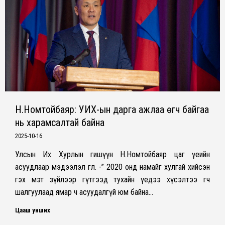
Н.Номтойбаяр: УИХ-ын дарга ажлаа өгч байгаа
нь харамсалтай байна
2025-10-16
Улсын Их Хурлын гишүүн Н.Номтойбаяр цаг үеийн
асуудлаар мэдээлэл өглөө. -” 2020 онд намайг хулгай хийсэн
гэх мэт зүйлээр гүтгээд тухайн үедээ хүсэлтээ өгч
шалгуулаад ямар ч асуудалгүй юм байна…
Цааш унших