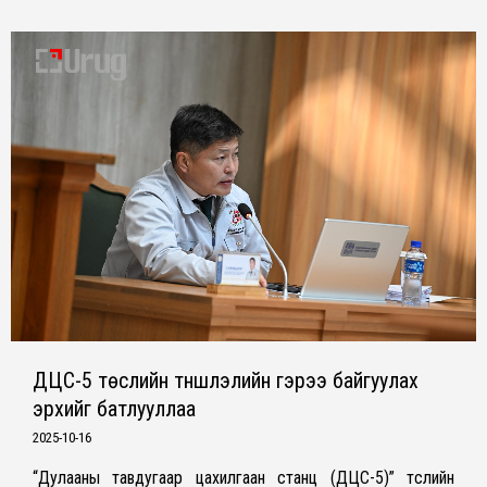
ДЦС-5 төслийн түншлэлийн гэрээ байгуулах
эрхийг батлууллаа
2025-10-16
“Дулааны тавдугаар цахилгаан станц (ДЦС-5)” төслийн