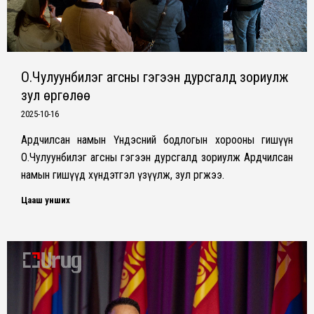
О.Чулуунбилэг агсны гэгээн дурсгалд зориулж
зул өргөлөө
2025-10-16
Ардчилсан намын Үндэсний бодлогын хорооны гишүүн
О.Чулуунбилэг агсны гэгээн дурсгалд зориулж Ардчилсан
намын гишүүд хүндэтгэл үзүүлж, зул өргөжээ.
Цааш унших