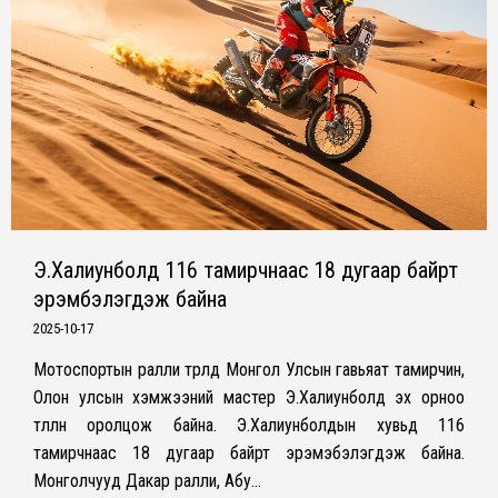
Э.Халиунболд 116 тамирчнаас 18 дугаар байрт
эрэмбэлэгдэж байна
2025-10-17
Мотоспортын ралли төрөлд Монгол Улсын гавьяат тамирчин,
Олон улсын хэмжээний мастер Э.Халиунболд эх орноо
төлөөлөн оролцож байна. Э.Халиунболдын хувьд 116
тамирчнаас 18 дугаар байрт эрэмэбэлэгдэж байна.
Монголчууд Дакар ралли, Абу…