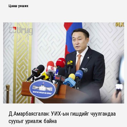
Цааш унших
Д.Амарбаясгалан: УИХ-ын гишүүдийг чуулгандаа
суухыг уриалж байна