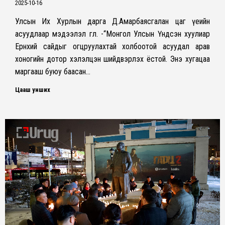
2025-10-16
Улсын Их Хурлын дарга Д.Амарбаясгалан цаг үеийн
асуудлаар мэдээлэл өглөө. -“Монгол Улсын Үндсэн хуулиар
Ерөнхий сайдыг огцруулахтай холбоотой асуудал арав
хоногийн дотор хэлэлцэн шийдвэрлэх ёстой. Энэ хугацаа
маргааш буюу баасан…
Цааш унших