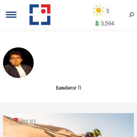
3
Sea
$:
3,594
Баянбилэг П