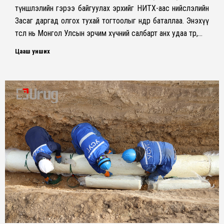
түншлэлийн гэрээ байгуулах эрхийг НИТХ-аас нийслэлийн
Засаг даргад олгох тухай тогтоолыг өнөөдөр баталлаа. Энэхүү
төсөл нь Монгол Улсын эрчим хүчний салбарт анх удаа төр,…
Цааш унших