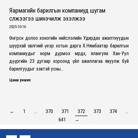
Яармагийн барилгын компаниуд шугам
сүлжээгээ шинэчилж эхэлжээ
2025-10-16
Өнгөрсөн долоо хоногийн нийслэлийн Удирдах ажилтнуудын
шуурхай зөвлөгөөний үеэр хотын дарга Х.Нямбаатар барилгын
компаниудыг норм дүрмээ мөрдөх, ялангуяа Хан-Уул
дүүргийн 23 дугаар хороонд үйл ажиллагаа явуулж буй
барилгуудыг зэвтэй усны…
Цааш унших
←
1
…
370
371
372
373
374
…
641
→