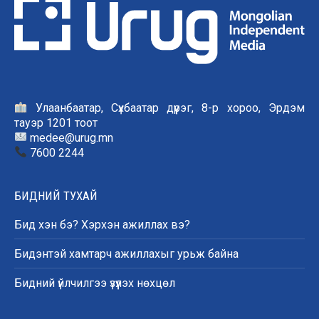
Улаанбаатар, Сүхбаатар дүүрэг, 8-р хороо, Эрдэм
тауэр 1201 тоот
medee@urug.mn
7600 2244
БИДНИЙ ТУХАЙ
Бид хэн бэ? Хэрхэн ажиллах вэ?
Бидэнтэй хамтарч ажиллахыг урьж байна
Бидний үйлчилгээ үзүүлэх нөхцөл