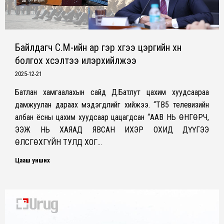
Байлдагч С.М-ийн ар гэр хүүгээ цэргийн хүн
болгох хүсэлтээ илэрхийлжээ
2025-12-21
Батлан хамгаалахын сайд Д.Батлут цахим хуудсаараа
дамжуулан дараах мэдэгдлийг хийжээ. “ТВ5 телевизийн
албан ёсны цахим хуудсаар цацагдсан “ААВ НЬ ӨНГӨРЧ,
ЭЭЖ НЬ ХАЯАД ЯВСАН ИХЭР ОХИД ДҮҮГЭЭ
ӨЛСГӨХГҮЙН ТУЛД ХОГ…
Цааш унших