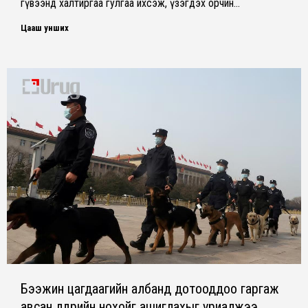
гүвээнд халтиргаа гулгаа ихсэж, үзэгдэх орчин…
Цааш унших
Бээжин цагдаагийн албанд дотооддоо гаргаж
авсан үүлдрийн нохойг ашиглахыг уриалжээ