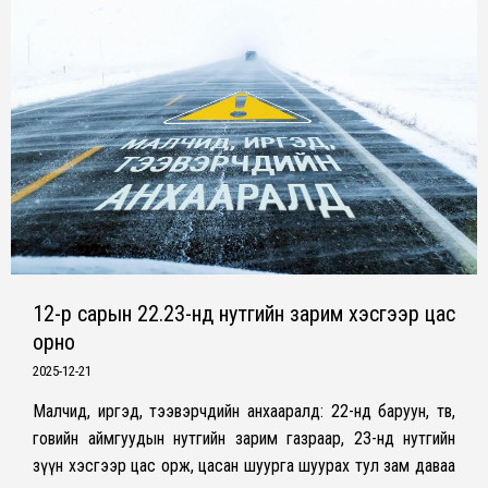
12-р сарын 22.23-нд нутгийн зарим хэсгээр цас
орно
2025-12-21
Малчид, иргэд, тээвэрчдийн анхааралд: 22-нд баруун, төв,
говийн аймгуудын нутгийн зарим газраар, 23-нд нутгийн
зүүн хэсгээр цас орж, цасан шуурга шуурах тул зам даваа