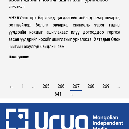
2025-12-20
БНХАУ-ын эрх баригчид цагдаагийн албанд немц овчарка,
роттвейлер, бельги овчарка, спаниель зэрэг гадны
үүлдрийн нохдыг ашиглахаас илүү дотооддоо гаргаж
авсан үүлдрийг нохойг ашиглахыг уриалжээ. Хятадын Олон
нийтийн аюулгүй байдлын яам…
Цааш унших
←
1
…
265
266
267
268
269
…
641
→