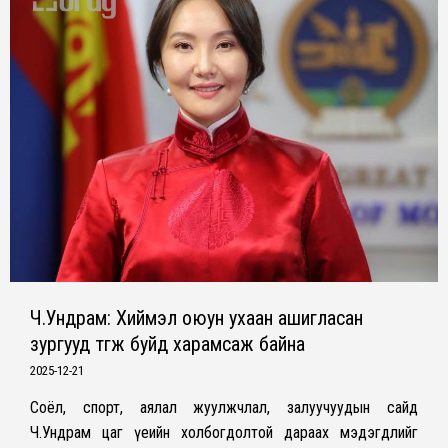
Ч.Ундрам: Хиймэл оюун ухаан ашигласан
зургууд түгж буйд харамсаж байна
2025-12-21
Соёл, спорт, аялал жуулжчлал, залуучуудын сайд
Ч.Ундрам цаг үеийн холбогдолтой дараах мэдэгдлийг