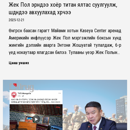
Жек Пол эрүүндээ хоёр титан ялтас суулгуулж,
шүднүүдээ авхуулахад хүрчээ
2025-12-21
Өнгөрсөн баасан гарагт Майами хотын Kaseya Center аренад
Америкийн инфлүүсэр Жек Пол мэргэжлийн боксын хүнд
жингийн дэлхийн аварга Энтони Жошуатай тулалдаж, 6-р
үед нокаутаар ялагдсан билээ. Тулааны үеэр Жек Полын…
Цааш унших