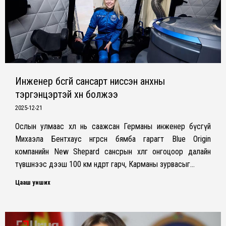
Инженер бүсгүй сансарт ниссэн анхны
тэргэнцэртэй хүн болжээ
2025-12-21
Ослын улмаас хөл нь саажсан Германы инженер бүсгүй
Михаэла Бентхаус өнгөрсөн бямба гарагт Blue Origin
компанийн New Shepard сансрын хөлөг онгоцоор далайн
түвшнээс дээш 100 км өндөрт гарч, Карманы зурвасыг…
Цааш унших