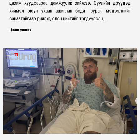
цахим хуудсаараа дамжуулж хийжээ. Сүүлийн өдрүүдэд
хиймэл оюун ухаан ашиглан бодит зураг, мэдээллийг
санаатайгаар өөрчилж, олон нийтийг төөрөгдүүлсэн,…
Цааш унших