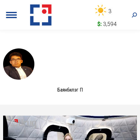
3
Sea
$:
3,594
Баянбилэг П