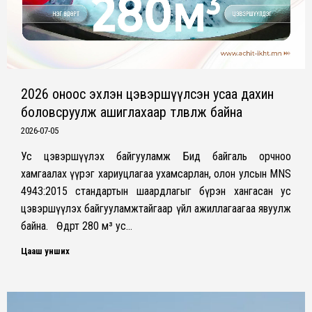
2026 оноос эхлэн цэвэршүүлсэн усаа дахин
боловсруулж ашиглахаар төлөвлөж байна
2026-07-05
Ус цэвэршүүлэх байгууламж Бид байгаль орчноо
хамгаалах үүрэг хариуцлагаа ухамсарлан, олон улсын MNS
4943:2015 стандартын шаардлагыг бүрэн хангасан ус
цэвэршүүлэх байгууламжтайгаар үйл ажиллагаагаа явуулж
байна. Өдөрт 280 м³ ус…
Цааш унших