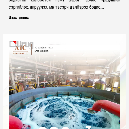
сэргийлэх, илрүүлэх, мөн тэсэрч дэлбэрэх бодис,…
Цааш унших