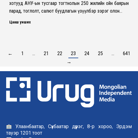
хотууд АНУ-ын тусгаар тогтнолын 250 жилийн ойн баярын
парад, тоглолт, салют буудлагын үзүүлбэр зэрэг олон…
Цааш унших
←
1
…
21
22
23
24
25
…
641
→
Улаанбаатар, Сүхбаатар дүүрэг, 8-р хороо, Эрдэм
тауэр 1201 тоот