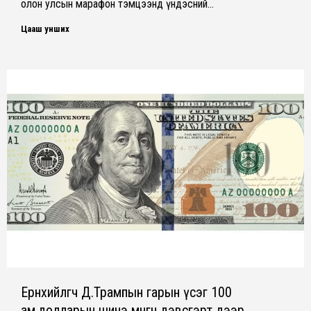
олон улсын марафон тэмцээнд үндэсний…
Цааш унших
Ерөнхийлөгч Д.Трампын гарын үсэг 100
ам.долларын шинэ мөнгөн дэвсгэрт дээр