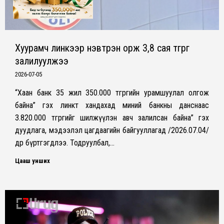
Хуурамч линкээр нэвтрэн орж 3,8 сая төгрөгөө
залилуулжээ
2026-07-05
“Хаан банк 35 жил 350.000 төгрөгийн урамшуулал олгож
байна” гэх линкт хандахад миний банкны данснаас
3.820.000 төгрөгийг шилжүүлэн авч залилсан байна” гэх
дуудлага, мэдээлэл цагдаагийн байгууллагад /2026.07.04/
өдөр бүртгэгдлээ. Тодруулбал,…
Цааш унших