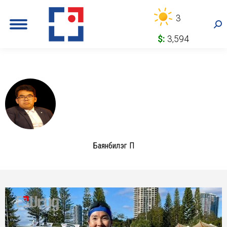
3
Sea
$:
3,594
Баянбилэг П