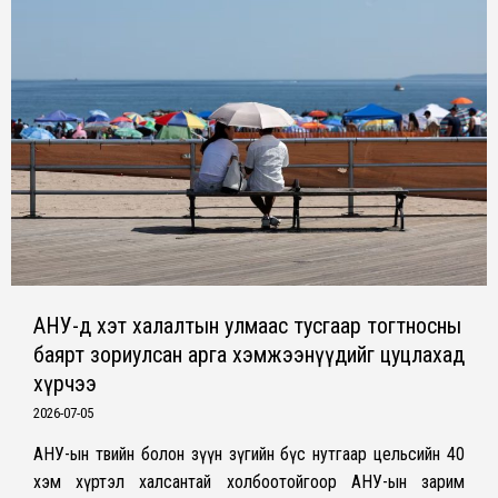
АНУ-д хэт халалтын улмаас тусгаар тогтносны
баярт зориулсан арга хэмжээнүүдийг цуцлахад
хүрчээ
2026-07-05
АНУ-ын төвийн болон зүүн зүгийн бүс нутгаар цельсийн 40
хэм хүртэл халсантай холбоотойгоор АНУ-ын зарим