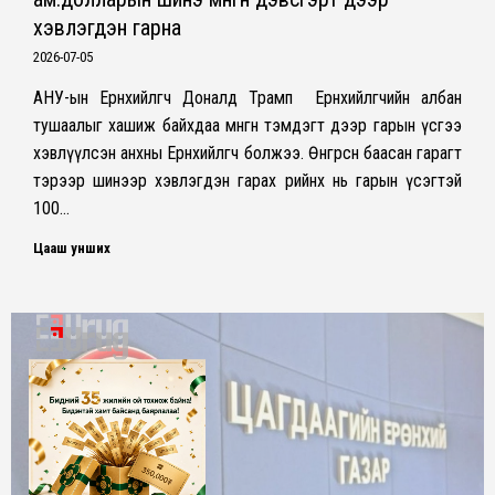
хэвлэгдэн гарна
2026-07-05
АНУ-ын Ерөнхийлөгч Доналд Трамп Ерөнхийлөгчийн албан
тушаалыг хашиж байхдаа мөнгөн тэмдэгт дээр гарын үсгээ
хэвлүүлсэн анхны Ерөнхийлөгч болжээ. Өнгөрсөн баасан гарагт
тэрээр шинээр хэвлэгдэн гарах өөрийнх нь гарын үсэгтэй
100…
Цааш унших