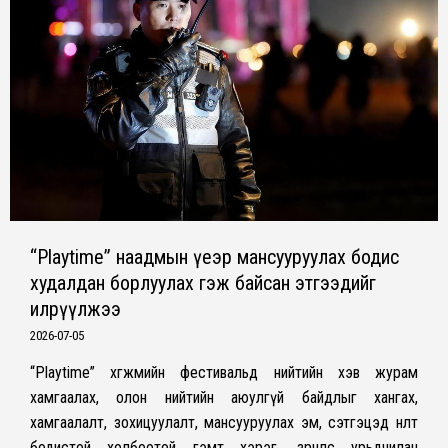
“Playtime” наадмын үеэр мансууруулах бодис
худалдан борлуулах гэж байсан этгээдийг
илрүүлжээ
2026-07-05
“Playtime” хөгжмийн фестивальд нийтийн хэв журам
хамгаалах, олон нийтийн аюулгүй байдлыг хангах,
хамгаалалт, зохицуулалт, мансууруулах эм, сэтгэцэд нөлөөт
бодистой холбоотой гэмт хэрэг, зөрчлөөс урьдчилан