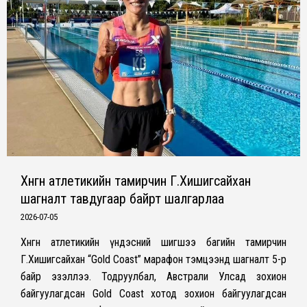
Хөнгөн атлетикийн тамирчин Г.Хишигсайхан
шагналт тавдугаар байрт шалгарлаа
2026-07-05
Хөнгөн атлетикийн үндэсний шигшээ багийн тамирчин
Г.Хишигсайхан “Gold Coast” марафон тэмцээнд шагналт 5-р
байр эзэллээ. Тодруулбал, Австрали Улсад зохион
байгуулагдсан Gold Coast хотод зохион байгуулагдсан