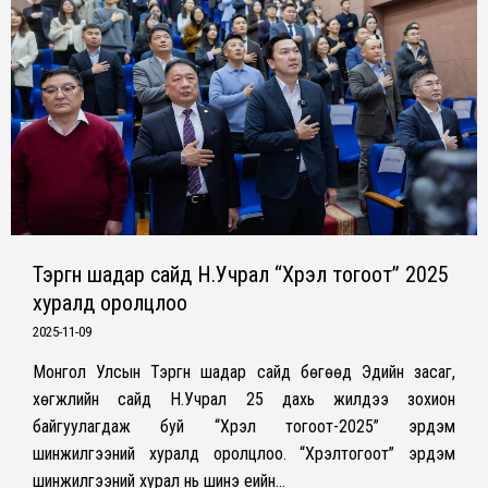
Тэргүүн шадар сайд Н.Учрал “Хүрэл тогоот” 2025
хуралд оролцлоо
2025-11-09
Монгол Улсын Тэргүүн шадар сайд бөгөөд Эдийн засаг,
хөгжлийн сайд Н.Учрал 25 дахь жилдээ зохион
байгуулагдаж буй “Хүрэл тогоот-2025” эрдэм
шинжилгээний хуралд оролцлоо. “Хүрэлтогоот” эрдэм
шинжилгээний хурал нь шинэ үеийн…