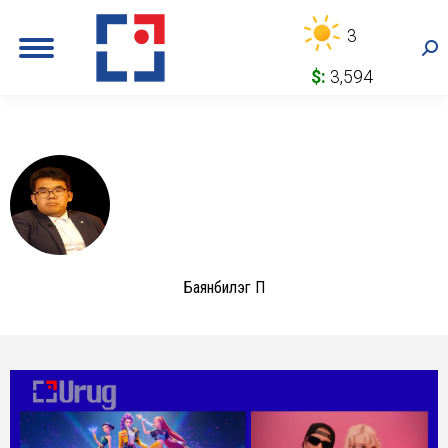
3
Sea
$:
3,594
Баянбилэг П