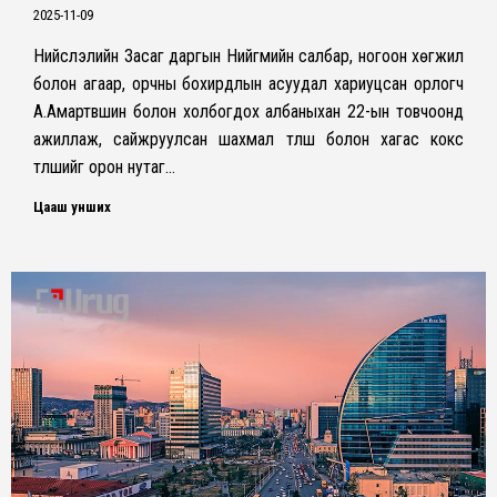
2025-11-09
Нийслэлийн Засаг даргын Нийгмийн салбар, ногоон хөгжил
болон агаар, орчны бохирдлын асуудал хариуцсан орлогч
А.Амартүвшин болон холбогдох албаныхан 22-ын товчоонд
ажиллаж, сайжруулсан шахмал түлш болон хагас кокс
түлшийг орон нутаг…
Цааш унших