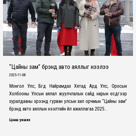
“Цайны зам” брэнд авто аяллыг нээлээ
2025-11-08
Монгол Улс, Бүгд Найрамдах Хятад Ард Улс, Оросын
Холбооны Улсын аялал жуулчлалын сайд нарын есдүгээр
хуралдааны хүрээнд гурван улсын хил орчмын “Цайны зам”
брэнд авто аяллын нээлтийн үйл ажиллагаа 2025…
Цааш унших