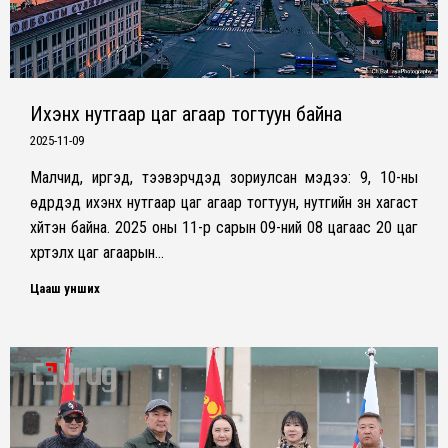
Ихэнх нутгаар цаг агаар тогтуун байна
2025-11-09
Малчид, иргэд, тээвэрчдэд зориулсан мэдээ: 9, 10-ны
өдрүүдэд ихэнх нутгаар цаг агаар тогтуун, нутгийн зүүн хагаст
хүйтэн байна. 2025 оны 11-р сарын 09-ний 08 цагаас 20 цаг
хүртэлх цаг агаарын…
Цааш унших