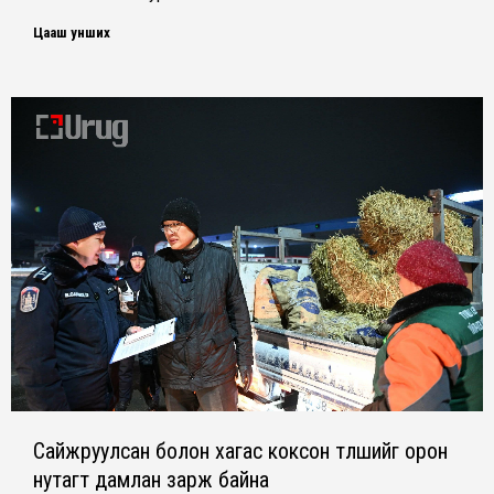
Цааш унших
Сайжруулсан болон хагас коксон түлшийг орон
нутагт дамлан зарж байна