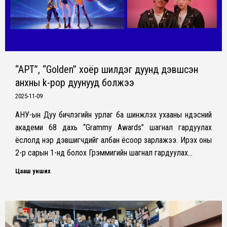
“APT”, “Golden” хоёр шилдэг дуунд дэвшсэн
анхны k-pop дуунууд болжээ
2025-11-09
АНУ-ын Дуу бичлэгийн урлаг ба шинжлэх ухааны үндэсний
академи 68 дахь “Grammy Awards” шагнал гардуулах
ёслолд нэр дэвшигчдийг албан ёсоор зарлажээ. Ирэх оны
2-р сарын 1-нд болох Грэммигийн шагнал гардуулах…
Цааш унших