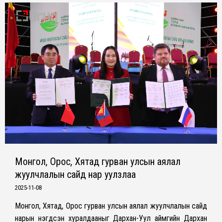
Монгол, Орос, Хятад гурван улсын аялал
жуулчлалын сайд нар уулзлаа
2025-11-08
Монгол, Хятад, Орос гурван улсын аялал жуулчлалын сайд
нарын нэгдсэн хуралдааныг Дархан-Уул аймгийн Дархан