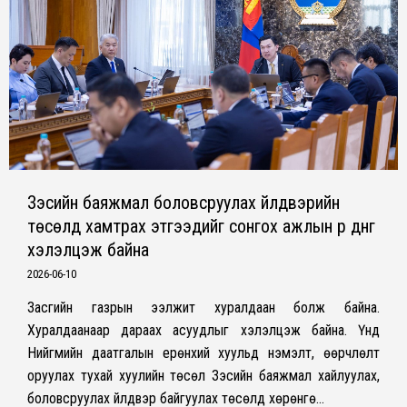
Зэсийн баяжмал боловсруулах үйлдвэрийн
төсөлд хамтрах этгээдийг сонгох ажлын үр дүнг
хэлэлцэж байна
2026-06-10
Засгийн газрын ээлжит хуралдаан болж байна.
Хуралдаанаар дараах асуудлыг хэлэлцэж байна. Үүнд
Нийгмийн даатгалын ерөнхий хуульд нэмэлт, өөрчлөлт
оруулах тухай хуулийн төсөл Зэсийн баяжмал хайлуулах,
боловсруулах үйлдвэр байгуулах төсөлд хөрөнгө…