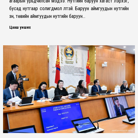
агаарын урьдчилсан мэдээ: Нутгийн баруун хагаст үүлэрхэг,
бусад нутгаар солигдмол үүлтэй. Баруун аймгуудын нутгийн
зүүн, төвийн аймгуудын нутгийн баруун…
Цааш унших