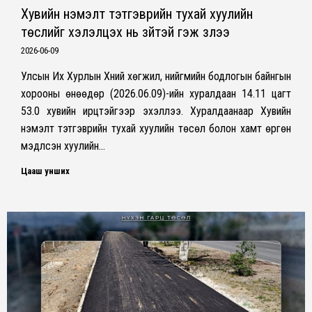
Хувийн нэмэлт тэтгэврийн тухай хуулийн
төслийг хэлэлцэх нь зүйтэй гэж үзлээ
2026-06-09
Улсын Их Хурлын Хүний хөгжил, нийгмийн бодлогын байнгын
хорооны өнөөдөр (2026.06.09)-ийн хуралдаан 14.11 цагт
53.0 хувийн ирцтэйгээр эхэллээ. Хуралдаанаар Хувийн
нэмэлт тэтгэврийн тухай хуулийн төсөл болон хамт өргөн
мэдүүлсэн хуулийн…
Цааш унших