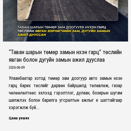
“Таван шарын төмөр замын нүхэн гарц” төслийн
явган болон дугуйн замын ажил дууслаа
2026-06-09
Улаанбаатар хотод төмөр зам доогуур авто замын нүхэн
гарц барих төслийг дөрвөн байршилд төлөвлөж, газар
чөлөөлөлтөөс эхлээд гэрэлтүүлэг, дулаан, бохирын шугам
шилжүүлэх болон барилга угсралтын ажлыг үе шаттайгаар
хэрэгжүүлж буй.…
Цааш унших