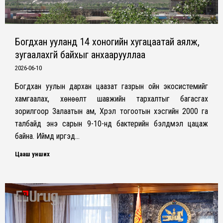
Богдхан ууланд 14 хоногийн хугацаатай аялж,
зугаалахгүй байхыг анхаарууллаа
2026-06-10
Богдхан уулын дархан цаазат газрын ойн экосистемийг
хамгаалах, хөнөөлт шавжийн тархалтыг багасгах
зорилгоор Залаатын ам, Хүрэл тогоотын хэсгийн 2000 га
талбайд энэ сарын 9-10-нд бактерийн бэлдмэл цацаж
байна. Иймд иргэд…
Цааш унших