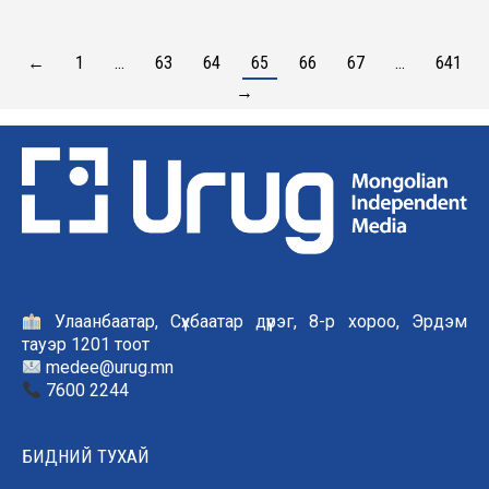
←
1
…
63
64
65
66
67
…
641
→
Улаанбаатар, Сүхбаатар дүүрэг, 8-р хороо, Эрдэм
тауэр 1201 тоот
medee@urug.mn
7600 2244
БИДНИЙ ТУХАЙ