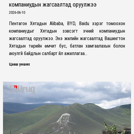
компаниудын жагсаалтад оруулжээ
2026-06-10
Пентагон Хятадын Alibaba, BYD, Baidu зэрэг томоохон
компаниудыг Хятадын зэвсэгт хүчний компаниудын
жагсаалтад оруулжээ. Энэ жилийн жагсаалтад Вашингтон
Хятадын төрийн өмчит бус, батлан хамгаалахын болон
аюулгүй байдлын салбарт үйл ажиллагаа…
Цааш унших