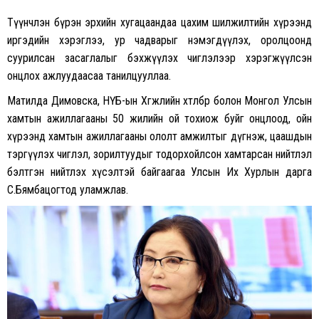
Түүнчлэн бүрэн эрхийн хугацаандаа цахим шилжилтийн хүрээнд
иргэдийн хэрэглээ, ур чадварыг нэмэгдүүлэх, оролцоонд
суурилсан засаглалыг бэхжүүлэх чиглэлээр хэрэгжүүлсэн
онцлох ажлуудаасаа танилцууллаа.
Матилда Димовска, НҮБ-ын Хөгжлийн хөтөлбөр болон Монгол Улсын
хамтын ажиллагааны 50 жилийн ой тохиож буйг онцлоод, ойн
хүрээнд хамтын ажиллагааны ололт амжилтыг дүгнэж, цаашдын
тэргүүлэх чиглэл, зорилтуудыг тодорхойлсон хамтарсан нийтлэл
бэлтгэн нийтлэх хүсэлтэй байгаагаа Улсын Их Хурлын дарга
С.Бямбацогтод уламжлав.