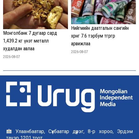
Нийгмийн даатгалын сангийн
Монголбанк 7 дугаар сард
хөрөнгө 7.6 тэрбум төгрөгөөр
1,439.2 кг үнэт металл
арвижлаа
худалдан авлаа
2026-08-07
2026-08-07
Улаанбаатар, Сүхбаатар дүүрэг, 8-р хороо, Эрдэм
тауэр 1201 тоот