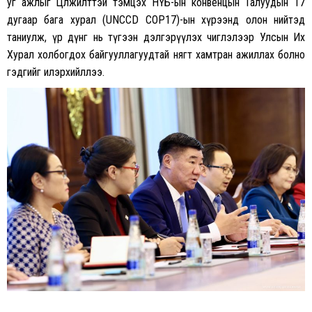
уг ажлыг Цөлжилттэй тэмцэх НҮБ-ын конвенцын Талуудын 17
дугаар бага хурал (UNCCD COP17)-ын хүрээнд олон нийтэд
таниулж, үр дүнг нь түгээн дэлгэрүүлэх чиглэлээр Улсын Их
Хурал холбогдох байгууллагуудтай нягт хамтран ажиллах болно
гэдгийг илэрхийллээ.