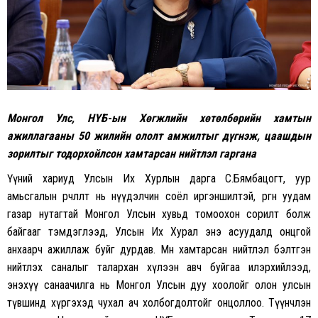
Монгол Улс, НҮБ-ын Хөгжлийн хөтөлбөрийн хамтын
ажиллагааны 50 жилийн ололт амжилтыг дүгнэж, цаашдын
зорилтыг тодорхойлсон хамтарсан нийтлэл гаргана
Үүний хариуд Улсын Их Хурлын дарга С.Бямбацогт, уур
амьсгалын өөрчлөлт нь нүүдэлчин соёл иргэншилтэй, өргөн уудам
газар нутагтай Монгол Улсын хувьд томоохон сорилт болж
байгааг тэмдэглээд, Улсын Их Хурал энэ асуудалд онцгой
анхаарч ажиллаж буйг дурдав. Мөн хамтарсан нийтлэл бэлтгэн
нийтлэх саналыг талархан хүлээн авч буйгаа илэрхийлээд,
энэхүү санаачилга нь Монгол Улсын дуу хоолойг олон улсын
түвшинд хүргэхэд чухал ач холбогдолтойг онцоллоо. Түүнчлэн