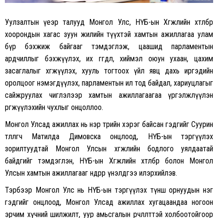
Уулзалтын үеэр талууд Монгол Улс, НҮБ-ын Хөгжлийн хөтөлбөр
хоорондын хагас зуун жилийн түүхтэй хамтын ажиллагаа улам
бүр бэхжиж байгааг тэмдэглэж, цаашид парламентын
ардчиллыг бэхжүүлэх, их өгөгдөл, хиймэл оюун ухаан, цахим
засаглалыг хөгжүүлэх, хууль тогтоох үйл явц дахь иргэдийн
оролцоог нэмэгдүүлэх, парламентын ил тод байдал, хариуцлагыг
сайжруулах чиглэлээр хамтын ажиллагаагаа үргэлжлүүлэн
өргөжүүлэхийн чухлыг онцоллоо.
Монгол Улсад ажиллах нь нэр төрийн хэрэг байсан гэдгийг Суурин
төлөөлөгч Матилда Димовска онцлоод, НҮБ-ын тэргүүлэх
зорилтуудтай Монгол Улсын хөгжлийн бодлого уялдаатай
байдгийг тэмдэглэн, НҮБ-ын Хөгжлийн хөтөлбөр болон Монгол
Улсын хамтын ажиллагааг өндрөөр үнэлдгээ илэрхийлэв.
Тэрбээр Монгол Улс нь НҮБ-ын тэргүүлэх түнш орнуудын нэг
гэдгийг онцлоод, Монгол Улсад ажиллах хугацаандаа ногоон
эрчим хүчний шилжилт, уур амьсгалын өөрчлөлттэй холбоотойгоор