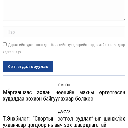
Name *
Дараагийн удаа сэтгэгдэл бичихийн тулд өөрийн нэр, имэйл хөтөч дээр
хадгална уу.
Сэтгэгдэл оруулах
Post
navigation
ӨМНӨХ
Маргаашаас эхлэн нөөцийн махны өргөтгөсөн
Previous
худалдаа зохион байгуулахаар болжээ
post:
ДАРААХ
Т.Энхбилэг: “Спортын сэтгэл судлал”-ыг шинжлэх
Next
ухаанчаар цогцоор нь авч үзэх шаардлагатай