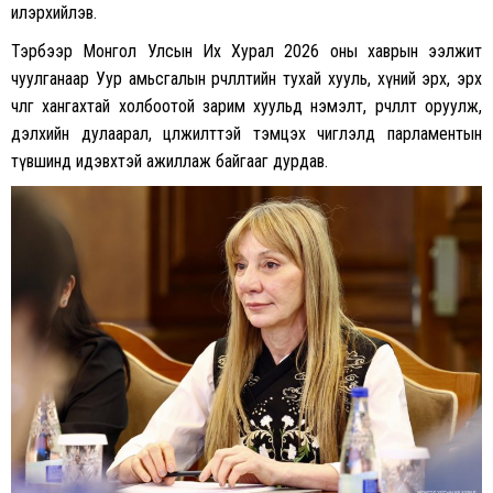
илэрхийлэв.
Тэрбээр Монгол Улсын Их Хурал 2026 оны хаврын ээлжит
чуулганаар Уур амьсгалын өөрчлөлтийн тухай хууль, хүний эрх, эрх
чөлөөг хангахтай холбоотой зарим хуульд нэмэлт, өөрчлөлт оруулж,
дэлхийн дулаарал, цөлжилттэй тэмцэх чиглэлд парламентын
түвшинд идэвхтэй ажиллаж байгааг дурдав.