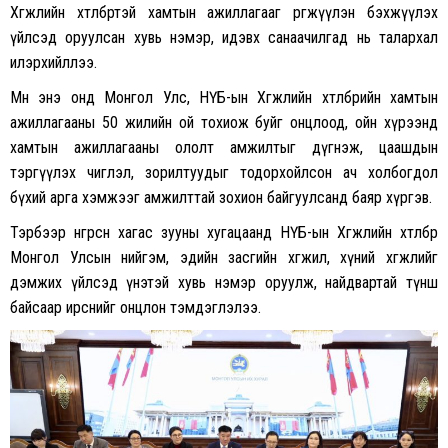
Хөгжлийн хөтөлбөртэй хамтын ажиллагааг өргөжүүлэн бэхжүүлэх
үйлсэд оруулсан хувь нэмэр, идэвх санаачилгад нь талархал
илэрхийллээ.
Мөн энэ онд Монгол Улс, НҮБ-ын Хөгжлийн хөтөлбөрийн хамтын
ажиллагааны 50 жилийн ой тохиож буйг онцлоод, ойн хүрээнд
хамтын ажиллагааны ололт амжилтыг дүгнэж, цаашдын
тэргүүлэх чиглэл, зорилтуудыг тодорхойлсон ач холбогдол
бүхий арга хэмжээг амжилттай зохион байгуулсанд баяр хүргэв.
Тэрбээр өнгөрсөн хагас зууны хугацаанд НҮБ-ын Хөгжлийн хөтөлбөр
Монгол Улсын нийгэм, эдийн засгийн хөгжил, хүний хөгжлийг
дэмжих үйлсэд үнэтэй хувь нэмэр оруулж, найдвартай түнш
байсаар ирснийг онцлон тэмдэглэлээ.