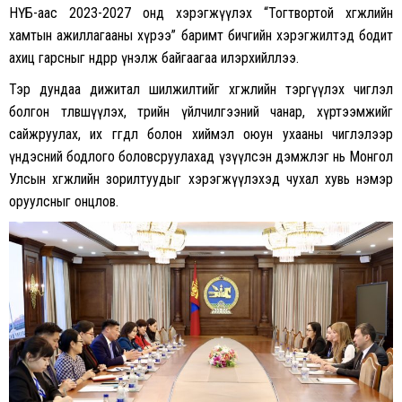
НҮБ-аас 2023-2027 онд хэрэгжүүлэх “Тогтвортой хөгжлийн
хамтын ажиллагааны хүрээ” баримт бичгийн хэрэгжилтэд бодит
ахиц гарсныг өндрөөр үнэлж байгаагаа илэрхийллээ.
Тэр дундаа дижитал шилжилтийг хөгжлийн тэргүүлэх чиглэл
болгон төлөвшүүлэх, төрийн үйлчилгээний чанар, хүртээмжийг
сайжруулах, их өгөгдөл болон хиймэл оюун ухааны чиглэлээр
үндэсний бодлого боловсруулахад үзүүлсэн дэмжлэг нь Монгол
Улсын хөгжлийн зорилтуудыг хэрэгжүүлэхэд чухал хувь нэмэр
оруулсныг онцлов.