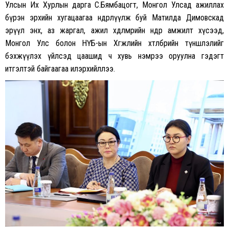
Улсын Их Хурлын дарга С.Бямбацогт, Монгол Улсад ажиллах
бүрэн эрхийн хугацаагаа өндөрлүүлж буй Матилда Димовскад
эрүүл энх, аз жаргал, ажил хөдөлмөрийн өндөр амжилт хүсээд,
Монгол Улс болон НҮБ-ын Хөгжлийн хөтөлбөрийн түншлэлийг
бэхжүүлэх үйлсэд цаашид ч хувь нэмрээ оруулна гэдэгт
итгэлтэй байгаагаа илэрхийллээ.