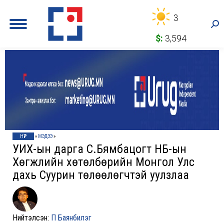
3
Sea
$:
3,594
НҮҮР
»
МЭДЭЭ
»
УИХ-ын дарга С.Бямбацогт НҮБ-ын
Хөгжлийн хөтөлбөрийн Монгол Улс
дахь Суурин төлөөлөгчтэй уулзлаа
Нийтэлсэн:
П Баянбилэг