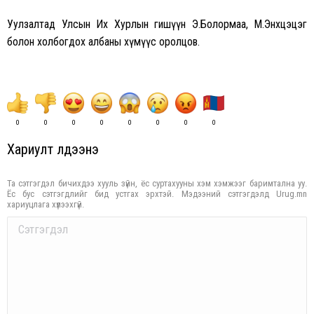
Уулзалтад Улсын Их Хурлын гишүүн Э.Болормаа, М.Энхцэцэг
болон холбогдох албаны хүмүүс оролцов.
0
0
0
0
0
0
0
0
Хариулт үлдээнэ үү
Та сэтгэгдэл бичихдээ хууль зүйн, ёс суртахууны хэм хэмжээг баримтална уу.
Ёс бус сэтгэгдлийг бид устгах эрхтэй. Мэдээний сэтгэгдэлд Urug.mn
хариуцлага хүлээхгүй.
Comment