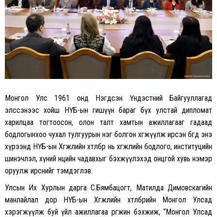
Монгол Улс 1961 онд Нэгдсэн Үндэстний Байгууллагад
элссэнээс хойш НҮБ-ын гишүүн бараг бүх улстай дипломат
харилцаа тогтоосон, олон талт хамтын ажиллагааг гадаад
бодлогынхоо чухал тулгуурын нэг болгон хөгжүүлж ирсэн бөгөөд энэ
хүрээнд НҮБ-ын Хөгжлийн хөтөлбөр нь хөгжлийн бодлого, институцийн
шинэчлэл, хүний нөөцийн чадавхыг бэхжүүлэхэд онцгой хувь нэмэр
оруулж ирснийг тэмдэглэв.
Улсын Их Хурлын дарга С.Бямбацогт, Матилда Димовскагийн
манлайлал дор НҮБ-ын Хөгжлийн хөтөлбөрийн Монгол Улсад
хэрэгжүүлж буй үйл ажиллагаа өргөжин бэхжиж, “Монгол Улсад