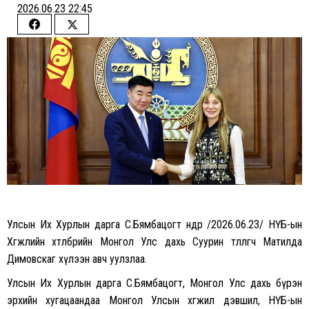
2026.06.23 22:45
Share
Share
on
on
Facebook
Twitter
Улсын Их Хурлын дарга С.Бямбацогт өнөөдөр /2026.06.23/ НҮБ-ын
Хөгжлийн хөтөлбөрийн Монгол Улс дахь Суурин төлөөлөгч Матилда
Димовскаг хүлээн авч уулзлаа.
Улсын Их Хурлын дарга С.Бямбацогт, Монгол Улс дахь бүрэн
эрхийн хугацаандаа Монгол Улсын хөгжил дэвшил, НҮБ-ын