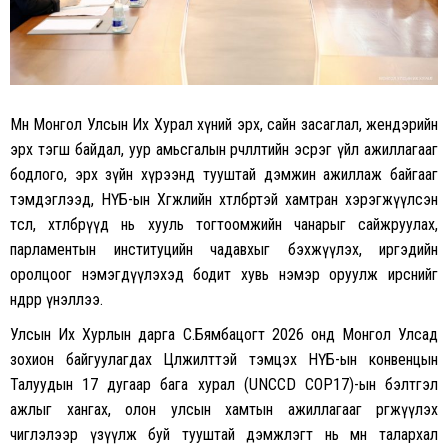
Мөн Монгол Улсын Их Хурал хүний эрх, сайн засаглал, жендэрийн
эрх тэгш байдал, уур амьсгалын өөрчлөлтийн эсрэг үйл ажиллагааг
бодлого, эрх зүйн хүрээнд тууштай дэмжин ажиллаж байгааг
тэмдэглээд, НҮБ-ын Хөгжлийн хөтөлбөртэй хамтран хэрэгжүүлсэн
төсөл, хөтөлбөрүүд нь хууль тогтоомжийн чанарыг сайжруулах,
парламентын институцийн чадавхыг бэхжүүлэх, иргэдийн
оролцоог нэмэгдүүлэхэд бодит хувь нэмэр оруулж ирснийг
өндрөөр үнэллээ.
Улсын Их Хурлын дарга С.Бямбацогт 2026 онд Монгол Улсад
зохион байгуулагдах Цөлжилттэй тэмцэх НҮБ-ын конвенцын
Талуудын 17 дугаар бага хурал (UNCCD COP17)-ын бэлтгэл
ажлыг хангах, олон улсын хамтын ажиллагааг өргөжүүлэх
чиглэлээр үзүүлж буй тууштай дэмжлэгт нь мөн талархал