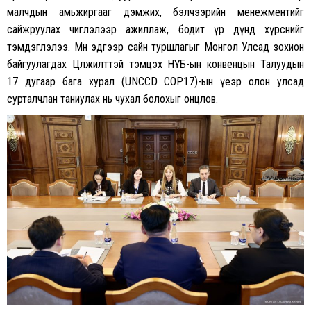
малчдын амьжиргааг дэмжих, бэлчээрийн менежментийг
сайжруулах чиглэлээр ажиллаж, бодит үр дүнд хүрснийг
тэмдэглэлээ. Мөн эдгээр сайн туршлагыг Монгол Улсад зохион
байгуулагдах Цөлжилттэй тэмцэх НҮБ-ын конвенцын Талуудын
17 дугаар бага хурал (UNCCD COP17)-ын үеэр олон улсад
сурталчлан таниулах нь чухал болохыг онцлов.