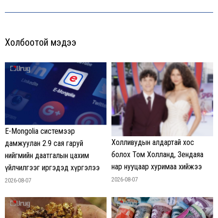
post:
Холбоотой мэдээ
E-Mongolia системээр
Холливудын алдартай хос
дамжуулан 2.9 сая гаруй
болох Том Холланд, Зендаяа
нийгмийн даатгалын цахим
нар нууцаар хуримаа хийжээ
үйлчилгээг иргэдэд хүргэлээ
2026-08-07
2026-08-07