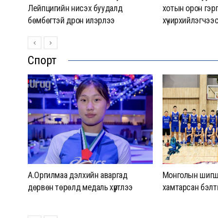
Лейпцигийн нисэх буудалд
хотын орон гэрг
лжээ
бөмбөгтэй дрон илэрлээ
хүчирхийлэгчээ
Спорт
7
А.Оргилмаа дэлхийн аваргад
Монголын шигш
га
дөрвөн төрөлд медаль хүртлээ
хамтарсан бэлт