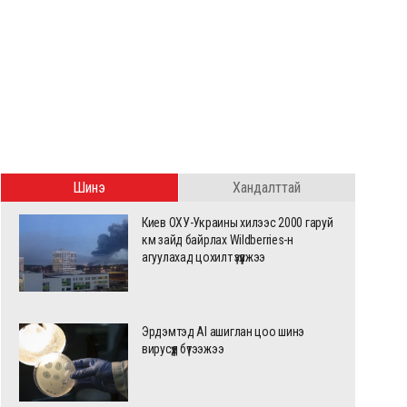
Шинэ
Хандалттай
Киев ОХУ-Украины хилээс 2000 гаруй
км зайд байрлах Wildberries-н
агуулахад цохилт үзүүлжээ
Эрдэмтэд AI ашиглан цоо шинэ
вирусүүд бүтээжээ
НСУ-ын түүхэн дэх хамгийн халуун
Ярианы сэдэв болохоос 