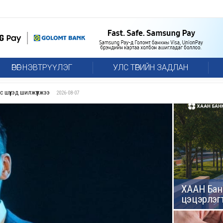
ӨРӨГ НЭВТРҮҮЛЭГ
УЛС ТӨРИЙН ЗАДЛАН
ХААН Бан
цэцэрлэгт