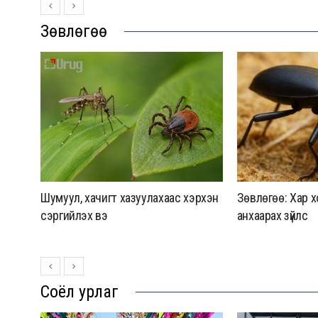
Зөвлөгөө
Шумуул, хачигт хазуулахаас хэрхэн
Зөвлөгөө: Хар 
сэргийлэх вэ
анхаарах зүйлс
Соёл урлаг