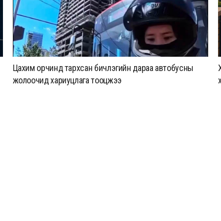
ХААН Банк Ногоон нуур орчмыг тохижуулж, цэцэрлэгт
хүрээлэн байгуулна