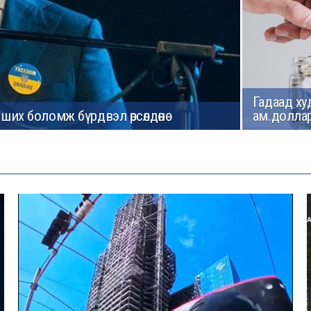
Гадаад ху
ших боломж бүрдвэл өрсөлдөнө
ам.доллар