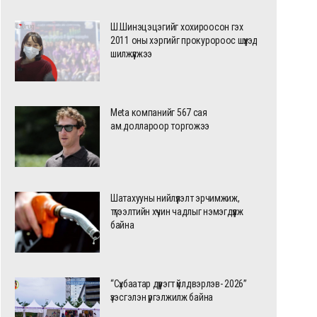
дөр тохиожээ
Ариана Гранде олны нүдн
Ш.Шинэцэцэгийг хохироосон гэх
холдож амарна гэв
2011 оны хэргийг прокуророос шүүхэд
шилжүүлжээ
Meta компанийг 567 сая
ам.доллароор торгожээ
Шатахууны нийлүүлэлт эрчимжиж,
түгээлтийн хүчин чадлыг нэмэгдүүлж
байна
ймгийн арслан Ц.Төмөрцоож,
П.Цэлмэг Жюү Жицүгийн Д
.Эрхэмбаяр нар Ховд, Баян-Өлгий
цомын аварга болжээ
“Сүхбаатар дүүрэгт үйлдвэрлэв- 2026”
ймгийн наадамд түрүүлж хурц чимэг
үзэсгэлэн үргэлжилж байна
үртлээ