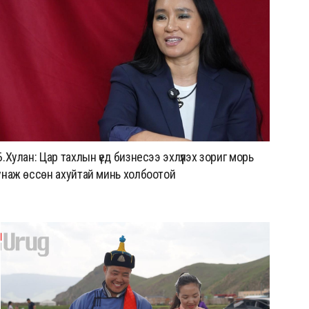
ААН-үүдийн заавал бүрдүүлдэг 103
бүртгэлийг хүчингүй болголоо
АЧААЛЖ БАЙНА
Б.Хулан: Цар тахлын үед бизнесээ эхлүүлэх зориг морь
Б.Ба
унаж өссөн ахуйтай минь холбоотой
үлгэ