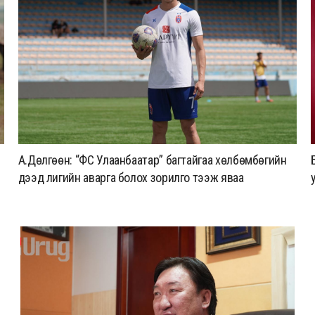
А.Дөлгөөн: “ФС Улаанбаатар” багтайгаа хөлбөмбөгийн
дээд лигийн аварга болох зорилго тээж яваа