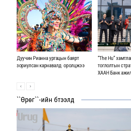
мжилт
Дуучин Рианна ургацын баярт
“The Hu” хамтл
зориулсан карнавалд оролцжээ
тоглолтын стра
ХААН Банк ажи
``Өрөг``-ийн бүтээлүүд