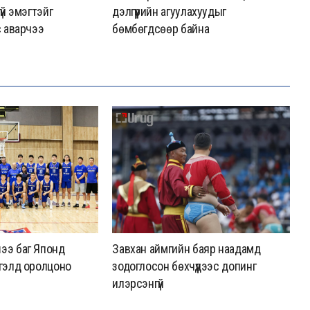
үй эмэгтэйг
дэлгүүрийн агуулахуудыг
ө
с аварчээ
бөмбөгдсөөр байна
ээ баг Японд
Завхан аймгийн баяр наадамд
А
гэлд оролцоно
зодоглосон бөхчүүдээс допинг
М
илэрсэнгүй
а
х