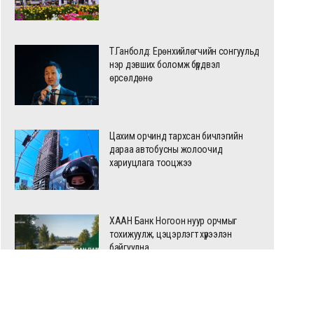
Т.Ганболд: Ерөнхийлөгчийн сонгуульд
нэр дэвших боломж бүрдвэл
өрсөлдөнө
Цахим орчинд тархсан бичлэгийн
дараа автобусны жолоочид
хариуцлага тооцжээ
өвлөмж: Шумуулнаас хэрхэн
Зөвлөгөө: Холын замд га
амгаалах вэ
өмнө автомашиныхаа бүрэ
ХААН Банк Ногоон нуур орчмыг
байдлыг шалгаарай
тохижуулж, цэцэрлэгт хүрээлэн
байгуулна
Ховд аймагт сураггүй алга болсон 10