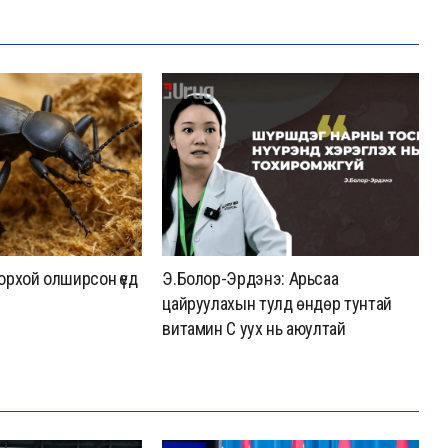
хорхой олширсон үед
Э.Болор-Эрдэнэ: Арьсаа
З
цайруулахын тулд өндөр тунтай
х
витамин С уух нь аюултай