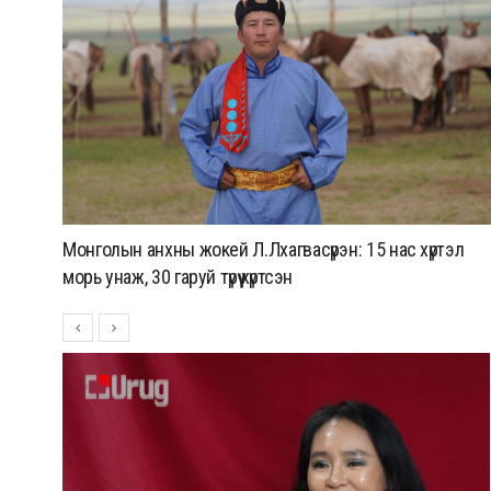
ай
Монголын анхны жокей Л.Лхагвасүрэн: 15 нас хүртэл
морь унаж, 30 гаруй түрүү хүртсэн