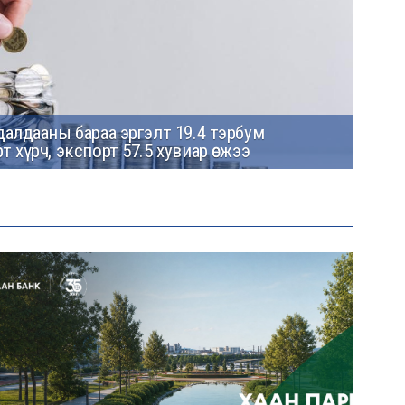
далдааны бараа эргэлт 19.4 тэрбум
т хүрч, экспорт 57.5 хувиар өсжээ