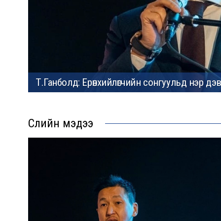
Т.Ганболд: Ерөнхийлөгчийн сонгуульд нэр дэв
Сүүлийн мэдээ