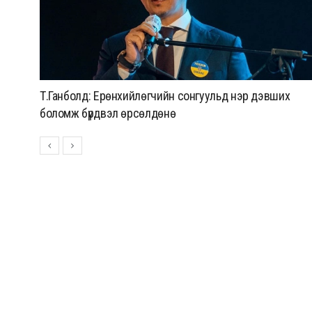
Цахим орчинд тархсан бичлэгийн дараа автобусны
жолоочид хариуцлага тооцжээ