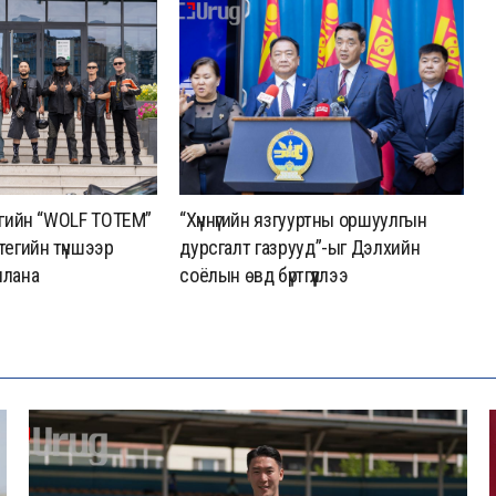
агийн “WOLF TOTEM”
“Хүннүгийн язгууртны оршуулгын
“
тегийн түншээр
дурсгалт газрууд”-ыг Дэлхийн
ф
ллана
соёлын өвд бүртгүүллээ
2