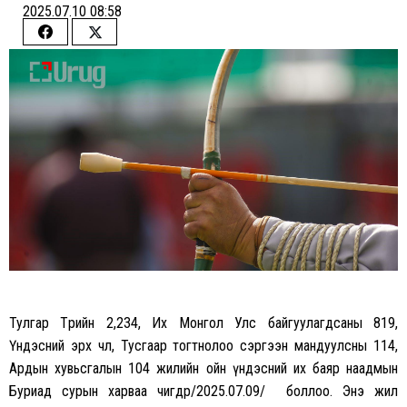
2025.07.10 08:58
Share
Share
on
on
Facebook
Twitter
Тулгар Төрийн 2,234, Их Монгол Улс байгуулагдсаны 819,
Үндэсний эрх чөлөө, Тусгаар тогтнолоо сэргээн мандуулсны 114,
Ардын хувьсгалын 104 жилийн ойн үндэсний их баяр наадмын
Буриад сурын харваа өчигдөр/2025.07.09/ боллоо. Энэ жил