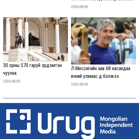
2026-08-09
30 орны 570 гаруй эрдэмтэн
Л.Мессигийн аав 68 насандаа
чуулна
өвчний улмаас өөд болжээ
2026-08-09
2026-08-09