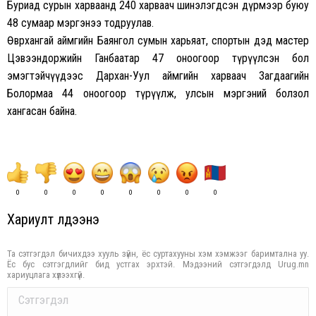
Буриад сурын харваанд 240 харваач шинэлэгдсэн дүрмээр буюу
48 сумаар мэргэнээ тодруулав.
Өвөрхангай аймгийн Баянгол сумын харьяат, спортын дэд мастер
Цэвээндоржийн Ганбаатар 47 оноогоор түрүүлсэн бол
эмэгтэйчүүдээс Дархан-Уул аймгийн харваач Загдаагийн
Болормаа 44 оноогоор түрүүлж, улсын мэргэний болзол
хангасан байна.
0
0
0
0
0
0
0
0
Хариулт үлдээнэ үү
Та сэтгэгдэл бичихдээ хууль зүйн, ёс суртахууны хэм хэмжээг баримтална уу.
Ёс бус сэтгэгдлийг бид устгах эрхтэй. Мэдээний сэтгэгдэлд Urug.mn
хариуцлага хүлээхгүй.
Comment