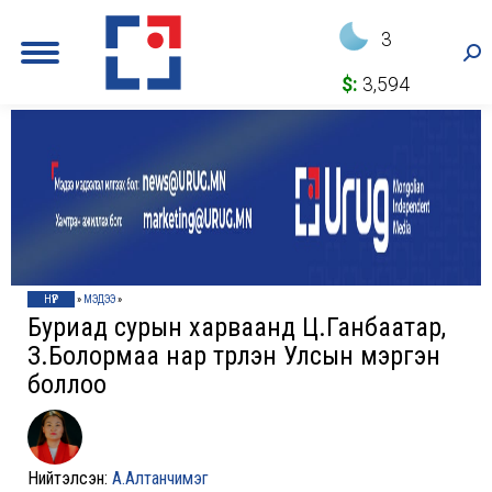
3
Sea
$:
3,594
НҮҮР
»
МЭДЭЭ
»
Буриад сурын харваанд Ц.Ганбаатар,
З.Болормаа нар түрүүлэн Улсын мэргэн
боллоо
Нийтэлсэн:
А.Алтанчимэг