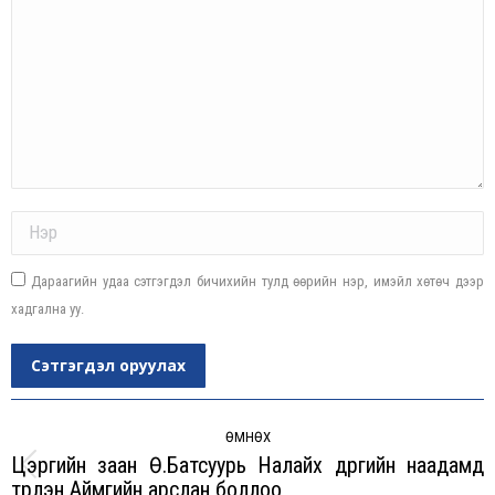
Name *
Дараагийн удаа сэтгэгдэл бичихийн тулд өөрийн нэр, имэйл хөтөч дээр
хадгална уу.
Сэтгэгдэл оруулах
Post
navigation
ӨМНӨХ
Цэргийн заан Ө.Батсуурь Налайх дүүргийн наадамд
Previous
түрүүлэн Аймгийн арслан боллоо