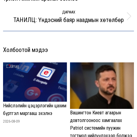
post:
ДАРААХ
ТАНИЛЦ: Үндэсний баяр наадмын хөтөлбөр
Next
post:
Холбоотой мэдээ
Нийслэлийн цэцэрлэгийн цахим
Вашингтон Киевт агаарын
бүртгэл маргааш эхэлнэ
довтолгооноос хамгаалах
2026-08-09
Patriot системийн пуужин
тогтмол нийлүүлэхээр болжээ