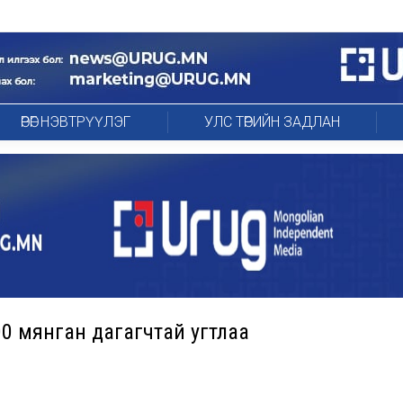
ӨРӨГ НЭВТРҮҮЛЭГ
УЛС ТӨРИЙН ЗАДЛАН
00 мянган дагагчтай угтлаа