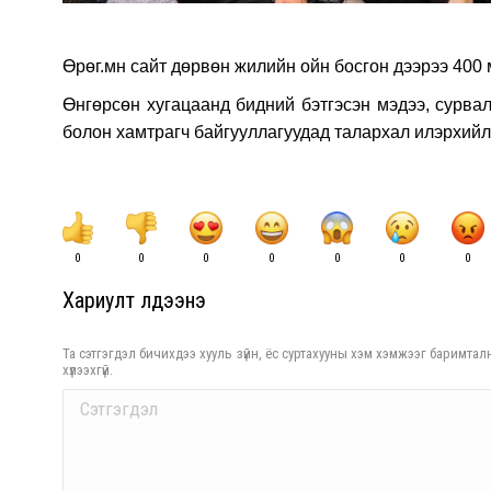
Өрөг.мн сайт дөрвөн жилийн ойн босгон дээрээ 400 
Өнгөрсөн хугацаанд бидний бэтгэсэн мэдээ, сурвал
болон хамтрагч байгууллагуудад талархал илэрхийл
0
0
0
0
0
0
0
Хариулт үлдээнэ үү
Та сэтгэгдэл бичихдээ хууль зүйн, ёс суртахууны хэм хэмжээг баримталн
хүлээхгүй.
Comment