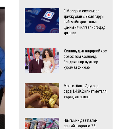
E-Mongolia системээр
дамжуулан 2.9 сая гаруй
нийгмийн даатгалын
цахим үйлчилгээг иргэдэд
хүргэлээ
Холливудын алдартай хос
болох Том Холланд,
Зендаяа нар нууцаар
хуримаа хийжээ
Монголбанк 7 дугаар
сард 1,439.2 кг үнэт металл
худалдан авлаа
Нийгмийн даатгалын
сангийн хөрөнгө 7.6