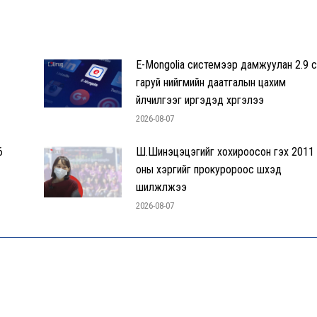
E-Mongolia системээр дамжуулан 2.9 с
гаруй нийгмийн даатгалын цахим
үйлчилгээг иргэдэд хүргэлээ
2026-08-07
6
Ш.Шинэцэцэгийг хохироосон гэх 2011
оны хэргийг прокуророос шүүхэд
шилжүүлжээ
2026-08-07