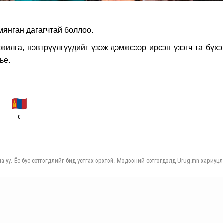
мянган дагагчтай боллоо.
жилга, нэвтрүүлгүүдийг үзэж дэмжсээр ирсэн үзэгч та бүхэ
ье.
0
а уу. Ёс бус сэтгэгдлийг бид устгах эрхтэй. Мэдээний сэтгэгдэлд Urug.mn хариуцл