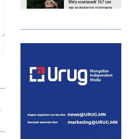
Meta компанийг 567 сая
ам.доллароор торгожээ
Шатахууны нийлүүлэлт
эрчимжиж, түгээлтийн хүчин
чадлыг нэмэгдүүлж байна
“Сүхбаатар дүүрэгт
үйлдвэрлэв- 2026”
үзэсгэлэн үргэлжилж байна
Т.Ганболд:
Ерөнхийлөгчийн
сонгуульд нэр дэвших
боломж бүрдвэл
өрсөлдөнө