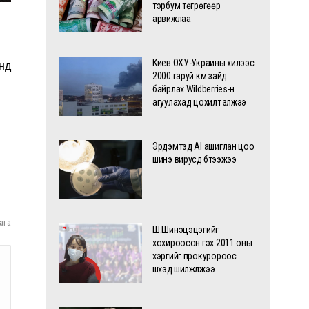
тэрбум төгрөгөөр
арвижлаа
Киев ОХУ-Украины хилээс
нд
2000 гаруй км зайд
байрлах Wildberries-н
агуулахад цохилт үзүүлжээ
Эрдэмтэд AI ашиглан цоо
шинэ вирусүүд бүтээжээ
ага
Ш.Шинэцэцэгийг
хохироосон гэх 2011 оны
хэргийг прокуророос
шүүхэд шилжүүлжээ