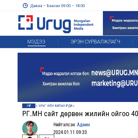
Даваа – Баасан 09:00 – 18:00
МЭДЭЭ
ЭРЭН СУРВАЛЖЛАГЧ
НҮҮР
»
`ӨРӨГ`-ИЙН АЖЛЫН ҮР ДҮН
»
ӨРӨГ.МН сайт дөрвөн жилийн ойгоо 4
Нийтэлсэн:
Админ
2024.01.11 09:33