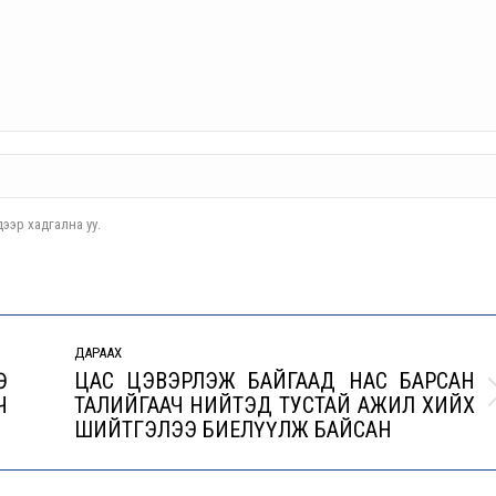
ээр хадгална уу.
ДАРААХ
Ө
ЦАС ЦЭВЭРЛЭЖ БАЙГААД НАС БАРСАН
Ч
ТАЛИЙГААЧ НИЙТЭД ТУСТАЙ АЖИЛ ХИЙХ
Next
ШИЙТГЭЛЭЭ БИЕЛҮҮЛЖ БАЙСАН
post: