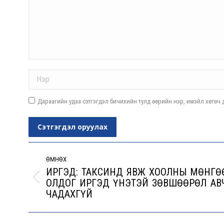
Name *
Дараагийн удаа сэтгэгдэл бичихийн тулд өөрийн нэр, имэйл хөтөч д
Сэтгэгдэл оруулах
Post
navigation
ӨМНӨХ
ИРГЭД: ТАКСИНД ЯВЖ ХООЛНЫ МӨНГӨ
ОЛДОГ ИРГЭД ҮНЭТЭЙ ЗӨВШӨӨРӨЛ АВ
Previous
ЧАДАХГҮЙ
post: