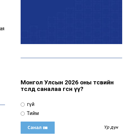
Цахим орчинд тархсан
бичлэгийн дараа
ая
автобусны жолоочид
хариуцлага тооцжээ
ХААН Банк Ногоон нуур
орчмыг тохижуулж,
цэцэрлэгт хүрээлэн
байгуулна
Монгол Улсын 2026 оны төсвийн
төсөлд саналаа өгсөн үү?
Ховд аймагт сураггүй алга
болсон 10 настай охиныг
Үгүй
эрэн хайх ажиллагаа
үргэлжилж байна
Тийм
Үр дүн
Гадаад худалдааны бараа
эргэлт 19.4 тэрбум