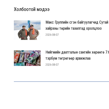
Холбоотой мэдээ
Макс Группийн үүсгэн байгуулагчид Сутай
хайрхны төрийн тахилгад оролцлоо
2026-08-07
Нийгмийн даатгалын сангийн хөрөнгө 7.
тэрбум төгрөгөөр арвижлаа
2026-08-07