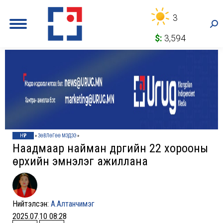
3
Sea
$:
3,594
НҮҮР
»
ЗӨВЛӨГӨӨ МЭДЭЭ
»
Наадмаар найман дүүргийн 22 хорооны
өрхийн эмнэлэг ажиллана
Нийтэлсэн:
А.Алтанчимэг
2025.07.10 08:28