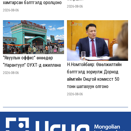
хамтарсан бэлтгэлд оролцоно
2026-08-06
2026-08-06
“Явуулын оффис” өнөөдөр
Н.Номтойбаяр: Өвөлжилтийн
“Нарантуул” ОУХТ-д ажиллана
бэлтгэлд зориулж Дорнод
2026-08-06
аймгийн Онцгой комисст 50
тонн шатахуун олгоно
2026-08-06