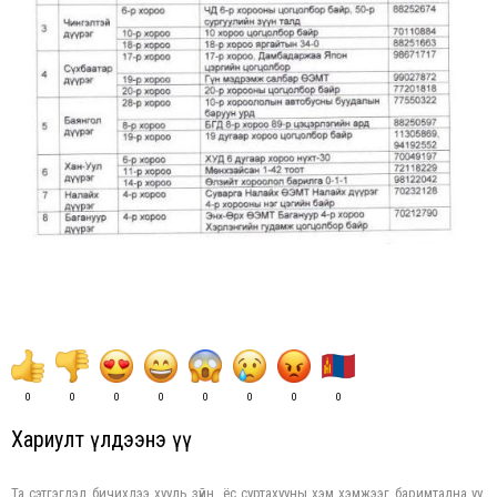
0
0
0
0
0
0
0
0
Хариулт үлдээнэ үү
Та сэтгэгдэл бичихдээ хууль зүйн, ёс суртахууны хэм хэмжээг баримтална уу.