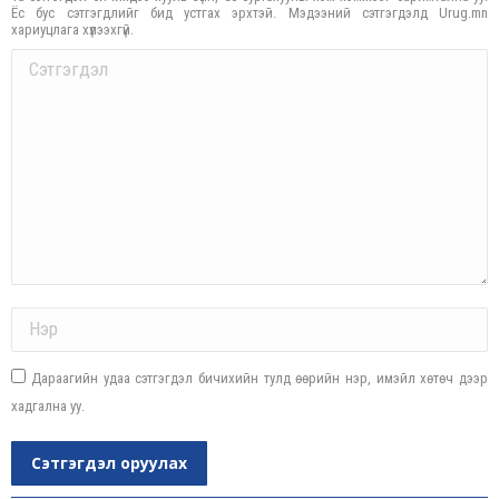
Ёс бус сэтгэгдлийг бид устгах эрхтэй. Мэдээний сэтгэгдэлд Urug.mn
хариуцлага хүлээхгүй.
Comment
Name *
Дараагийн удаа сэтгэгдэл бичихийн тулд өөрийн нэр, имэйл хөтөч дээр
хадгална уу.
Сэтгэгдэл оруулах