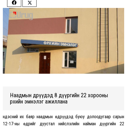
Share
Share
on
on
Facebook
Twitter
Наадмын өдрүүдэд 8 дүүргийн 22 хорооны
өрхийн эмнэлэг ажиллана
Үндэсний их баяр наадмын өдрүүдэд буюу долоодугаар сарын
12-17-ны өдрийг дуустал нийслэлийн найман дүүргийн 22