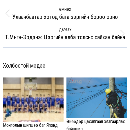
Post
navigation
ӨМНӨХ
Улаанбаатар хотод бага зэргийн бороо орно
Previous
post:
ДАРААХ
Т.Мөнгөн-Эрдэнэ: Цэргийн алба төсөөлснөөс сайхан байна
Next
post:
Холбоотой мэдээ
Өнөөдөр цахилгаан хязгаарлах
Монголын шигшээ баг Японд
байршил