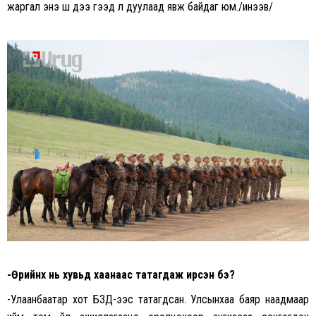
жаргал энэ шүү дээ гээд л дуулаад явж байдаг юм./инээв/
-Өөрийнх нь хувьд хаанаас татагдаж ирсэн бэ?
-Улаанбаатар хот БЗД-ээс татагдсан. Улсынхаа баяр наадмаар