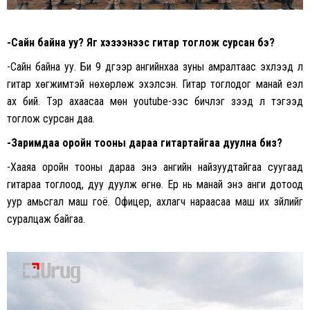
-Сайн байна уу? Яг хэзээнээс гитар тоглож сурсан бэ?
-Сайн байна уу. Би 9 дүгээр ангийнхаа зуны амралтаас эхлээд л
гитар хөгжимтэй нөхөрлөж эхэлсэн. Гитар тоглодог манай үеэл
ах бий. Тэр ахаасаа мөн youtube-ээс бичлэг үзээд л тэгээд
тоглож сурсан даа.
-Заримдаа оройн тооны дараа гитартайгаа дуулна биз?
-Хааяа оройн тооны дараа энэ ангийн найзуудтайгаа суугаад
гитараа тоглоод, дуу дуулж өгнө. Ер нь манай энэ анги дотоод
уур амьсгал маш гоё. Офицер, ахлагч нараасаа маш их зүйлийг
суралцаж байгаа.