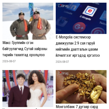
E-Mongolia системээр
Макс Группийн үүсгэн
дамжуулан 2.9 сая гаруй
байгуулагчид Сутай хайрхны
нийгмийн даатгалын цахим
төрийн тахилгад оролцлоо
үйлчилгээг иргэдэд хүргэлээ
2026-08-07
2026-08-07
Монголбанк 7 дугаар сард