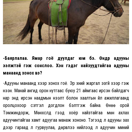
-Баярлалаа. Ямар гоё дуулдаг юм бэ. Өнөөдөр адууны
ээлжтэй гэж сонслоо. Хэн гэдэг найзуудтайгаа адууны
манаанд хонох вэ?
-Адууны манаанд хээр хонох гоё. Эр хүний жаргал эзгүй хээр гэж
үнээн. Манай ангид орон нутгаас буюу 21 аймгаас ирсэн байлдагч
нар энд ирсэн наадмын нээлт болон хаалтын үйл ажиллагаанд
оролцохоор сэтгэл догдлон бэлтгэж байна. Өнөө орой
Тэмүүжиндорж, Мөнхсүлд гээд хоёр найзтайгаа мөн ахлах
адуучинтайгаа хамт адуугаа манаж хононо. Тэгээд л адууны зах
дээр гараад л гурвуулаа, дөрвүүлээ нийлээд л адуучин миний