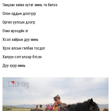
Ганцхан заяах нутаг минь та билээ
Олон оддын доогуур
Оргил уулсын дээгүүр
Очих ирээдүйн зүг
Хүсэл хайрын дуу минь
Хүрэх алсын гялбаа тосдог
Халуун сэтгэлээр бүтсэн
Дуу хуур минь