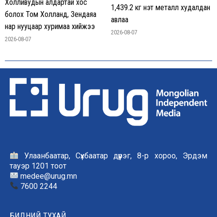
Холливудын алдартай хос
1,439.2 кг үнэт металл худалдан
болох Том Холланд, Зендаяа
авлаа
нар нууцаар хуримаа хийжээ
2026-08-07
2026-08-07
Улаанбаатар, Сүхбаатар дүүрэг, 8-р хороо, Эрдэм
тауэр 1201 тоот
medee@urug.mn
7600 2244
БИДНИЙ ТУХАЙ