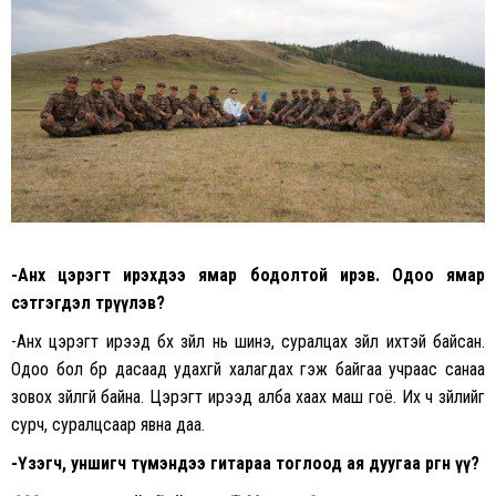
-Анх цэрэгт ирэхдээ ямар бодолтой ирэв. Одоо ямар
сэтгэгдэл төрүүлэв?
-Анх цэрэгт ирээд бүх зүйл нь шинэ, суралцах зүйл ихтэй байсан.
Одоо бол бүүр дасаад удахгүй халагдах гэж байгаа учраас санаа
зовох зүйлгүй байна. Цэрэгт ирээд алба хаах маш гоё. Их ч зүйлийг
сурч, суралцсаар явна даа.
-Үзэгч, уншигч түмэндээ гитараа тоглоод ая дуугаа өргөнө үү?