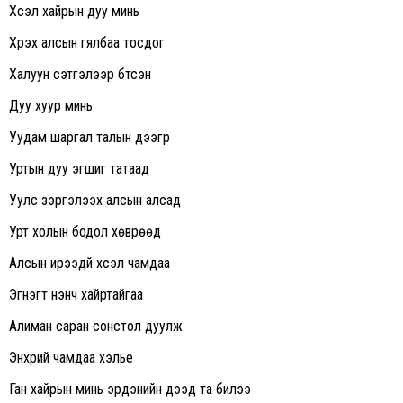
Хүсэл хайрын дуу минь
Хүрэх алсын гялбаа тосдог
Халуун сэтгэлээр бүтсэн
Дуу хуур минь
Уудам шаргал талын дээгүүр
Уртын дуу эгшиг татаад
Уулс зэргэлээх алсын алсад
Урт холын бодол хөврөөд
Алсын ирээдүй хүсэл чамдаа
Эгнэгт үнэнч хайртайгаа
Алиман саран сонстол дуулж
Энхрий чамдаа хэлье
Ган хайрын минь эрдэнийн дээд та билээ