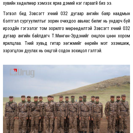
хувийн хөдөлмөр хэмээх яриа дэмий нэг гараагүй биз ээ.
Тэгвэл бид Зэвсэгт хүчний 032 дугаар ангийн баяр наадмын
бэлтгэл сургуулилтыг зорин очихдоо авьяас билиг нь ундарч буй
ирээдүйн гэгээлэг том зорилго мөрөөдөлтэй Зэвсэгт хүчний 032
дугаар ангийн байлдагч Т.Мөнгөн-Эрдэнийг онцлон цөөн хором
ярилцлаа. Түүний хувьд гитар хөгжмийг өөрийн мэт эзэмшиж,
зэрэгцүүлэн дуулах нь онцгой содон зохицол гэлтэй.