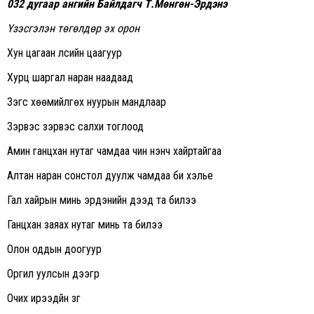
032 дугаар ангийн Байлдагч Т.Мөнгөн-Эрдэнэ
Үзэсгэлэн төгөлдөр эх орон
Хун цагаан үүлсийн цаагуур
Хурц шаргал наран наадаад
Зэгс хөөмийлгөх нуурын мандлаар
Зэрвэс зэрвэс салхи тоглоод
Амин ганцхан нутаг чамдаа чин үнэнч хайртайгаа
Алтан наран сонстол дуулж чамдаа би хэлье
Гал хайрын минь эрдэнийн дээд та билээ
Ганцхан заяах нутаг минь та билээ
Олон оддын доогуур
Оргил уулсын дээгүүр
Очих ирээдүйн зүг