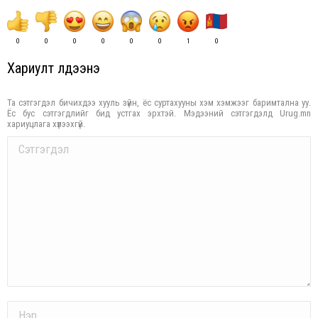
0
0
0
0
0
0
1
0
Хариулт үлдээнэ үү
Та сэтгэгдэл бичихдээ хууль зүйн, ёс суртахууны хэм хэмжээг баримтална уу.
Ёс бус сэтгэгдлийг бид устгах эрхтэй. Мэдээний сэтгэгдэлд Urug.mn
хариуцлага хүлээхгүй.
Comment
Name *