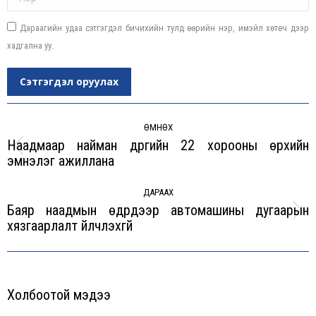
Дараагийн удаа сэтгэгдэл бичихийн тулд өөрийн нэр, имэйл хөтөч дээр
хадгална уу.
Сэтгэгдэл оруулах
Post
navigation
ӨМНӨХ
Наадмаар найман дүүргийн 22 хорооны өрхийн
Previous
эмнэлэг ажиллана
post:
ДАРААХ
Баяр наадмын өдрүүдээр автомашины дугаарын
Next
хязгаарлалт үйлчлэхгүй
post:
Холбоотой мэдээ