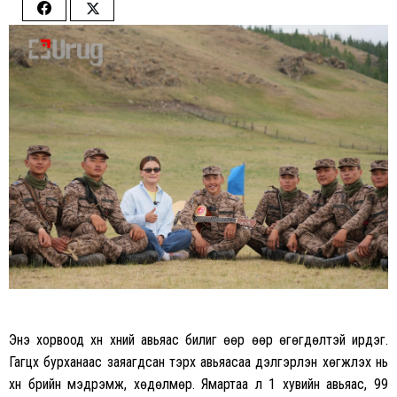
Share
Share
on
on
Facebook
Twitter
Энэ хорвоод хүн хүний авьяас билиг өөр өөр өгөгдөлтэй ирдэг.
Гагцхүү бурханаас заяагдсан тэрхүү авьяасаа дэлгэрүүлэн хөгжүүлэх нь
хүн бүрийн мэдрэмж, хөдөлмөр. Ямартаа л 1 хувийн авьяас, 99