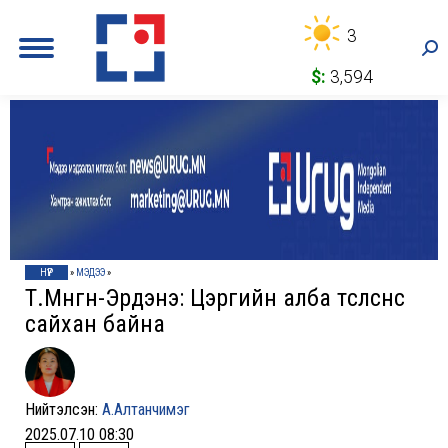
3
Sea
$:
3,594
НҮҮР
»
МЭДЭЭ
»
Т.Мөнгөн-Эрдэнэ: Цэргийн алба төсөөлснөөс
сайхан байна
Нийтэлсэн:
А.Алтанчимэг
2025.07.10 08:30