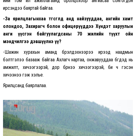
ийм том үйл ажиллагаанд оролцохоор ангиасаа сонгогдон
ирсэндээ баяртай байгаа.
-За ярилцлагынхаа төгсгөлд анд найзууддаа, ангийн хамт
олондоо, Захирагч болон офицерүүддээ Хүндэт харуулын
анги үүсгэн байгуулагдсаны 70 жилийн түүхт ойн
мэндчилгээ дэвшүүлнэ үү?
-Шажин хурахын аманд бүрэлдэхүүнээрээ ирээд наадмын
бэлтгэлээ базааж байгаа Ахлагч нартаа, онжавууддаа бүгдэд нь
амжилт, хичээгээрэй, дор бүрнээ хичээгээрэй, би ч гэсэн
хичээнээ гэж хэлье.
Ярилцсанд баярлалаа.