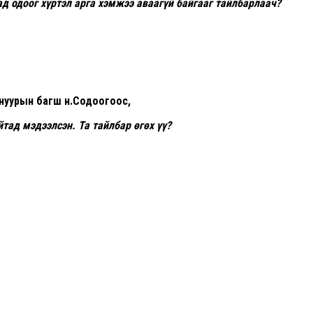
ад одоог хүртэл арга хэмжээ аваагүй байгааг тайлбарлаач?
нуурын багш н.Содоогоос,
тад мэдээлсэн. Та тайлбар өгөх үү?