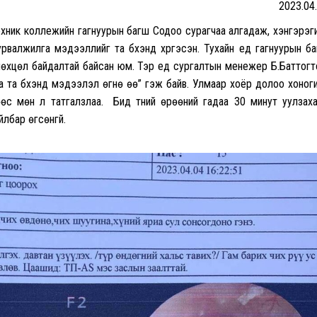
2023.04
хник коллежийн гагнуурын багш Содоо сурагчаа алгадаж, хэнгэрэг
рвалжилга мэдээллийг та бүхэнд хүргэсэн. Тухайн үед гагнуурын б
н нөхцөл байдалтай байсан юм. Тэр үед сургалтын менежер Б.Баттогт
аа та бүхэнд мэдээлэл өгнө өө” гэж байв. Улмаар хоёр долоо хоног
с мөн л татгалзлаа. Бид түүний өрөөний гадаа 30 минут уулзах
лбар өгсөнгүй.