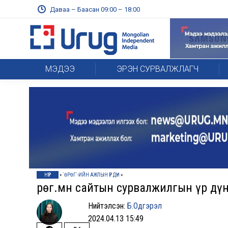
Даваа – Баасан 09:00 – 18:00
МЭДЭЭ
ЭРЭН СУРВАЛЖЛАГЧ
НҮҮР
»
`ӨРӨГ`-ИЙН АЖЛЫН ҮР ДҮН
»
Өрөг.мн сайтын сурвалжилгын үр дү
Нийтэлсэн:
Б.Одгэрэл
2024.04.13 15:49