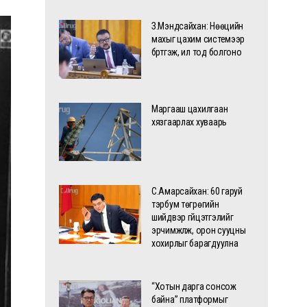
З.Мэндсайхан: Нөөцийн
махыг цахим системээр
бүртгэж, ил тод болгоно
Маргааш цахилгаан
хязгаарлах хуваарь
С.Амарсайхан: 60 гаруй
тэрбум төгрөгийн
шийдвэр гүйцэтгэлийг
эрчимжүүлж, орон сууцны
хохирлыг барагдуулна
“Хотын дарга сонсож
байна” платформыг