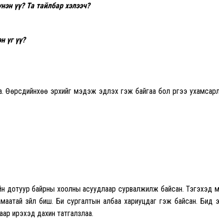
үнэн үү? Та тайлбар хэлээч?
н үг үү?
йна. Өөрсдийнхөө эрхийг мэдэж эдлэх гэж байгаа бол үүргээ ухамсар
н дотуур байрны хоолны асуудлаар сурвалжилж байсан. Тэгэхэд 
маатай зүйл биш. Би сургалтын албаа хариуцдаг гэж байсан. Бид 
аар ирэхэд дахин татгалзлаа.