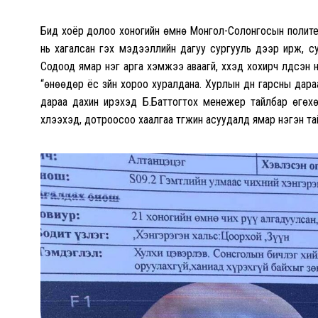
Бид хоёр долоо хоногийн өмнө Монгол-Солонгосын полите
нь хагалсан гэх мэдээллийн дагуу сургууль дээр ирж, су
Содоод ямар нэг арга хэмжээ аваагүй, хүүхэд хохирч үлдсэ
“өнөөдөр ёс зүйн хороо хуралдана. Хурлын дүн гарсны дар
дараа дахин ирэхэд Б.Баттогтох менежер тайлбар өгөхөө
хүлээхэд, дотроосоо хаалгаа түгжин асуудалд ямар нэгэн тай