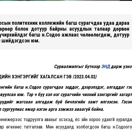
госын политехник коллежийн багш сурагчдаа удаа дараа
өрөөр болон дотуур байрны асуудлын талаар дөрвөн
үчирхийлдэг багш н.Содоо ажлаас чөлөөлөгдөж, дотуур
л шийдэгдсэн юм.
Сурвалжилгыг бүтнээр
ЭНД
дарж үзнэ
ИЙН ХЭНГЭРГИЙГ ХАГАЛСАН ГЭВ /2023.04.02/
гийн багш н.Содоо сурагчдаа зоддог, дээрэлхдэг, алгаддаг гэ
уулсан юм. Тэр ч бүү хэл нэг сурагчийн чихний хэнгэргийг хагар
дүүдийг жагсаан алгадаж буй бичлэгийн хамт илгээсэн. Гэсэ
сургуулиас ямар нэгэн арга хэмжээ аваагүй байна.
нежерээс тодруулга авахыг хүсэхэд, ёс зүйн хороо удахгүй хуралда
ар өгөхөөс татгалзав. Мөн асуудалд холбогдсон багш н.Содоог