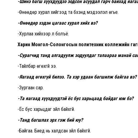
-Шинэ багш хүүхдүүдээ зодсон асуудал гарч байхад яага
-Өнөөдөр хурал хийгээд та бүхэнд мэдээлэл өгье.
-Өнөөдөр хэдэн цагаас хурал хийх вэ?
-Хурлаа хийхээр л болъё.
Харин Монгол-Солонгосын политехник коллежийн гаг
-Сурагчид танд алгадуулж зодуулдаг талаараа манай сай
-Тайлбар өгөхгүй ээ.
-Яагаад өгөхгүй билээ. Та хэр удаан багшилж байгаа вэ?
-Зургаан сар.
-Та яагаад хүүхдүүдтэй ёс бус харьцаад байдаг юм бэ?
-Ёс бус харьцдаг зүйл байхгүй.
-Танд багшлах эрх гэж бий юу?
-Байгаа. Биед нь халдсан зүйл байхгүй.