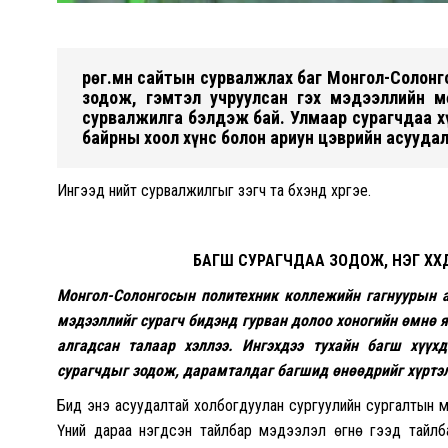
Өрөг.мн сайтын сурвалжлах баг Монгол-Солон
зодож, гэмтэл учруулсан гэх мэдээллийн м
сурвалжилга бэлдэж бай. Улмаар сурагчдаа х
байрны хоол хүнс болон ариун цэврийн асууда
Ингээд нийт сурвалжилгыг үзэгч та бүхэнд хүргэе.
БАГШ СУРАГЧДАА ЗОДОЖ, НЭГ ХҮҮХД
Монгол-Солонгосын политехник коллежийн гагнуурын ан
мэдээллийг сурагч бидэнд гурван долоо хоногийн өмнө яв
алгадсан талаар хэллээ. Ингэхдээ тухайн багш хүүх
сурагчдыг зодож, дарамталдаг багшид өнөөдрийг хүртэл 
Бид энэ асуудалтай холбогдуулан сургуулийн сургалтын ме
Үүний дараа нэгдсэн тайлбар мэдээлэл өгнө гээд тайлб