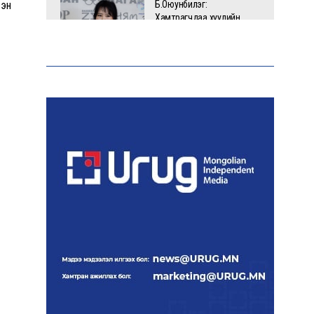
сэн
Б.Оюунбилэг:
Хамтрагчдаа хуулийн
байгууллагаар далайлгаж
дарамталсан
Б.Дашпүрэв: Шатахууны
нийлүүлэлт хэвийн
үргэлжилж, нөөцийг
нэмэгдүүлэхэд анхаарч
байна
Д.Амарбаясгалан: Зах
зээлийн буруу бодлого
шатахууны хямралаар
илэрч байна
Голомт банк АНЭУ-ын
Mashreq банканд Дирхам
валютын данс нээлээ