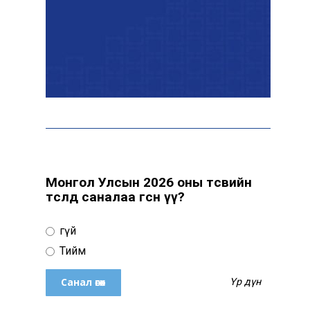
Эрчим хүчний сайд
Б.Найдалаа: Дундговийн
эрчим хүчний томоохон
төслүүдэд дэмжлэг үзүүлнэ
Давхардсан
зохицуулалтыг бууруулах
хүрээнд 83 дүрэм, журмыг
цуцалжээ
Монгол Улсын 2026 оны төсвийн
төсөлд саналаа өгсөн үү?
Өчигдөр 102 тусгай
дугаарт 2321 дуудлага,
Үгүй
мэдээлэл бүртгэгджээ
Тийм
Үр дүн
Монголын шигшээ баг
Японд хамтарсан