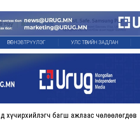
ӨРӨГ НЭВТРҮҮЛЭГ
УЛС ТӨРИЙН ЗАДЛАН
нд хүчирхийлэгч багш ажлаас чөлөөлөгдөв