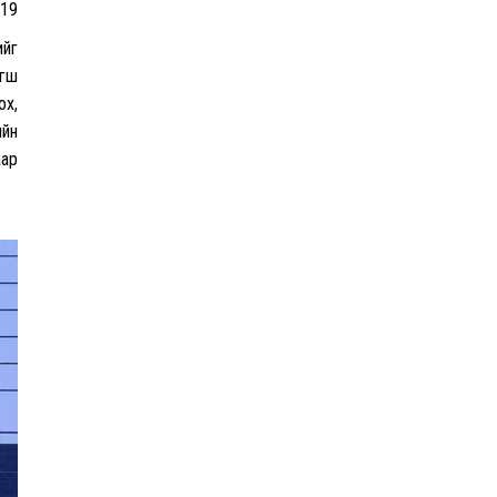
.19
ийг
агш
ох,
ийн
аар