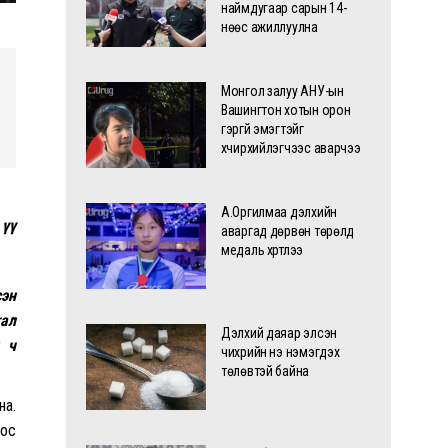
наймдугаар сарын 14-
нөөс ажиллуулна
Монгол залуу АНУ-ын
Вашингтон хотын орон
гэргүй эмэгтэйг
хүчирхийлэгчээс аварчээ
А.Оргилмаа дэлхийн
 үү
аваргад дөрвөн төрөлд
медаль хүртлээ
сэн
тал
Дэлхий даяар элсэн
н ч
чихрийн үнэ нэмэгдэх
төлөвтэй байна
на.
оос