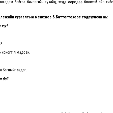
йг алгадаж байгаа бичлэгийн тухайд, хүүхдүүд өөрсдөө болохгүй зүйл хий
лежийн сургалтын менежер Б.Баттогтохоос тодруулсан нь:
а юу?
?
о хоногт л мэдсэн.
н багшийг авдаг.
н бэ?