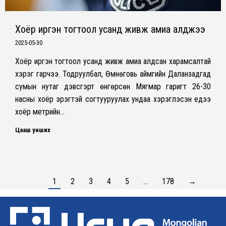
Хоёр иргэн тогтоол усанд живж амиа алджээ
2025-05-30
Хоёр иргэн тогтоол усанд живж амиа алдсан харамсалтай
хэрэг гарчээ. Тодруулбал, Өмнөговь аймгийн Даланзадгад
сумын нутаг дэвсгэрт өнгөрсөн Мягмар гаригт 26-30
насны хоёр эрэгтэй согтууруулах ундаа хэрэглэсэн үедээ
хоёр метрийн…
Цааш унших
1
2
3
4
5
…
178
→