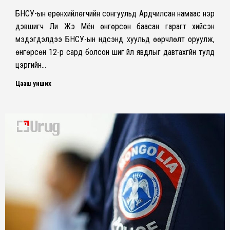
БНСУ-ын ерөнхийлөгчийн сонгуульд Ардчилсан намаас нэр
дэвшигч Ли Жэ Мён өнгөрсөн баасан гарагт хийсэн
мэдэгдэлдээ БНСУ-ын үндсэнд хуульд өөрчлөлт оруулж,
өнгөрсөн 12-р сард болсон шиг үйл явдлыг давтахгүйн тулд
цэргийн…
Цааш унших