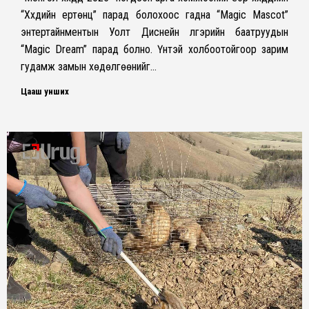
“Хүүхдийн ертөнц” парад болохоос гадна “Magic Mascot”
энтертайнментын Уолт Диснейн үлгэрийн баатруудын
“Magic Dream” парад болно. Үүнтэй холбоотойгоор зарим
гудамж замын хөдөлгөөнийг…
Цааш унших