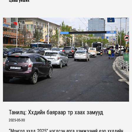
Цааш унших
Танилц: Хүүхдийн баяраар түр хаах замууд
2025-05-30
“Монгол хүүхдүүд 2025” нэгдсэн арга хэмжээний үеэр хүүхдүүдийн