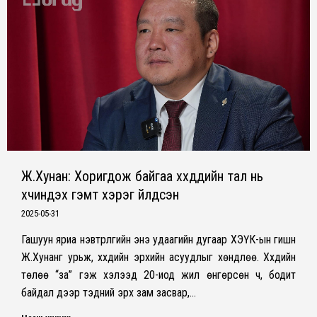
window
window
window
Ж.Хунан: Хоригдож байгаа хүүхдүүдийн тал нь
хүчиндэх гэмт хэрэг үйлдсэн
2025-05-31
Гашуун яриа нэвтрүүлгийн энэ удаагийн дугаар ХЭҮК-ын гишүүн
Ж.Хунанг урьж, хүүхдийн эрхийн асуудлыг хөндлөө. Хүүхдийн
төлөө “за” гэж хэлээд 20-иод жил өнгөрсөн ч, бодит
байдал дээр тэдний эрх зам засвар,…