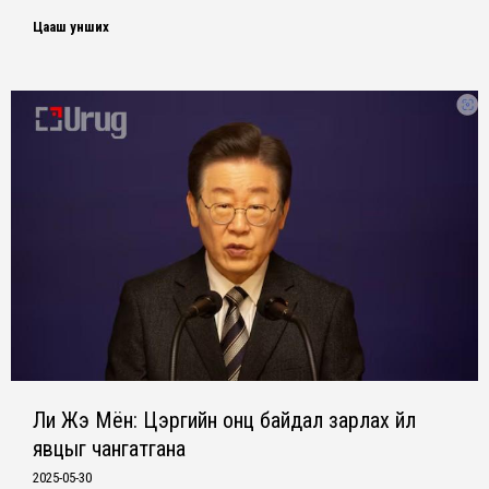
Цааш унших
Ли Жэ Мён: Цэргийн онц байдал зарлах үйл
явцыг чангатгана
2025-05-30