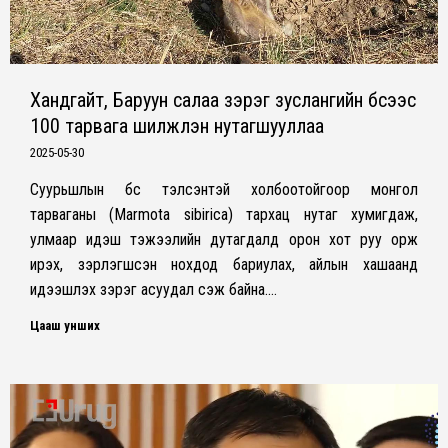
Хандгайт, Баруун салаа зэрэг зуслангийн бүсээс
100 тарвага шилжүүлэн нутагшууллаа
2025-05-30
Суурьшлын бүс тэлсэнтэй холбоотойгоор монгол
тарваганы (Marmota sibirica) тархац нутаг хумигдаж,
улмаар идэш тэжээлийн дутагдалд орон хот руу орж
ирэх, зэрлэгшсэн нохдод бариулах, айлын хашаанд
идээшлэх зэрэг асуудал үүсэж байна.…
Цааш унших