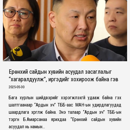
Ерөнхий сайдын хувийн асуудал засаглалыг
“хагаралдуулж”, иргэдийг хохироож байна гэв
2025-05-30
Бага хурлын шийдвэрийг хэрэгжүүлэхгүй удааж байна гэх
шалтгаанаар “Ардын хүч” ТББ-аас МАН-ын удирдлагуудад
шаардлага хүргүүлж байна. Энэ талаар “Ардын хүч” ТББ-ын
тэргүүн Б.Амарсанаа ярихдаа “Ерөнхий сайдын хувийн
асуудал нь намын…