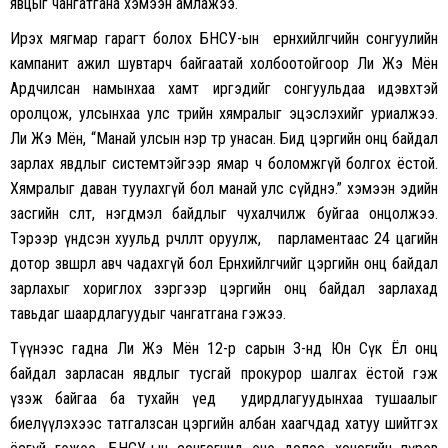
явцыг чангатгана хэмээн амлажээ.
Ирэх мягмар гарагт болох БНСУ-ын ерөнхийлөгчийн сонгуулийн
кампанит ажил шувтарч байгаатай холбоотойгоор Ли Жэ Мён
Ардчилсан намынхаа хамт иргэдийг сонгуульдаа идэвхтэй
оролцож, улсынхаа улс төрийн хямралыг эцэслэхийг уриалжээ.
Ли Жэ Мён, “Манай улсын нэр төр унасан. Бид цэргийн онц байдал
зарлах явдлыг системтэйгээр ямар ч боломжгүй болгох ёстой.
Хямралыг даван туулахгүй бол манай улс сүйднэ.” хэмээн эдийн
засгийн өсөлт, нэгдмэл байдлыг чухалчилж буйгаа онцолжээ.
Тэрээр үндсэн хуульд өөрчлөлт оруулж, парламентаас 24 цагийн
дотор зөвшөөрөл авч чадахгүй бол Ерөнхийлөгчийг цэргийн онц байдал
зарлахыг хориглох зэргээр цэргийн онц байдал зарлахад
тавьдаг шаардлагуудыг чангатгана гэжээ.
Түүнээс гадна Ли Жэ Мён 12-р сарын 3-нд Юн Сүк Ёл онц
байдал зарласан явдлыг тусгай прокурор шалгах ёстой гэж
үзэж байгаа ба тухайн үед удирдлагуудынхаа тушаалыг
биелүүлэхээс татгалзсан цэргийн албан хаагчдад хатуу шийтгэх