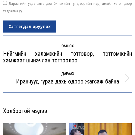
Дараагийн удаа сэтгэгдэл бичихийн тулд өөрийн нэр, имэйл хөтөч дээр
хадгална уу.
Сэтгэгдэл оруулах
Post
navigation
ӨМНӨХ
Нийгмийн халамжийн тэтгэвэр, тэтгэмжийн
Previous
хэмжээг шинэчлэн тогтоолоо
post:
ДАРААХ
Иранчууд гурав дахь өдрөө жагсаж байна
Next
post:
Холбоотой мэдээ