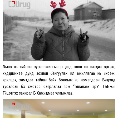
Өмнө нь хийсэн сурвалжилгын үр дүнд олон хүн хандив өргөж,
хүүхдүүдийнхээ дунд зохион байгуулах үйл ажиллагаа нь ихсэж,
ярилцах, хамтдаа тайван байх боломж нь нэмэгдсэн. Бидэнд
тусалсан бүх хүмүүстээ баярлалаа гэж “Гялалзах зүрх” ТББ-ын
Гүйцэтгэх захирал Б.Хажидмаа уламжлав.