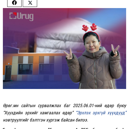
Share
Share
on
on
Facebook
Twitter
Өрөг.мн сайтын сурвалжлах баг 2025.06.01-ний өдөр буюу
“Хүүхдийн эрхийг хамгаалах өдөр”
“Эрхлэх эрхгүй хүүхдүүд”
нэвтрүүлгийг бэлтгэн хүргэж байсан билээ.