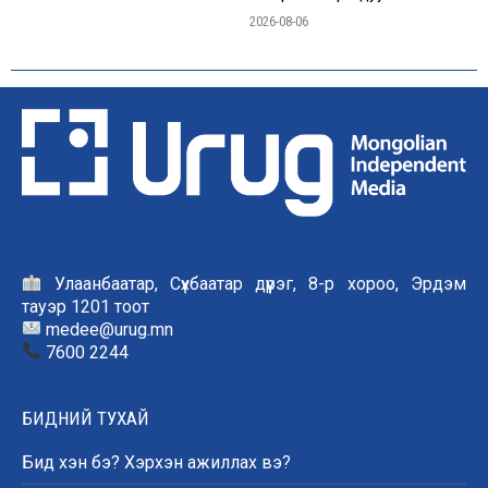
2026-08-06
Улаанбаатар, Сүхбаатар дүүрэг, 8-р хороо, Эрдэм
тауэр 1201 тоот
medee@urug.mn
7600 2244
БИДНИЙ ТУХАЙ
Бид хэн бэ? Хэрхэн ажиллах вэ?