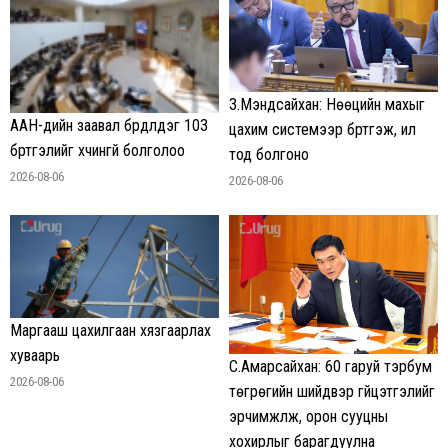
З.Мэндсайхан: Нөөцийн махыг
ААН-үүдийн заавал бүрдүүлдэг 103
цахим системээр бүртгэж, ил
бүртгэлийг хүчингүй болголоо
тод болгоно
2026-08-06
2026-08-06
Маргааш цахилгаан хязгаарлах
хуваарь
С.Амарсайхан: 60 гаруй тэрбум
2026-08-06
төгрөгийн шийдвэр гүйцэтгэлийг
эрчимжүүлж, орон сууцны
хохирлыг барагдуулна