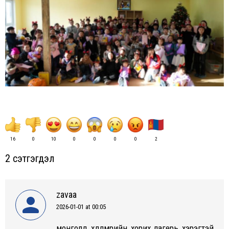
16
0
10
0
0
0
0
2
2 сэтгэгдэл
zavaa
2026-01-01 at 00:05
says:
монголд хөдөлмөрийн хорих лагерь хэрэгтэй