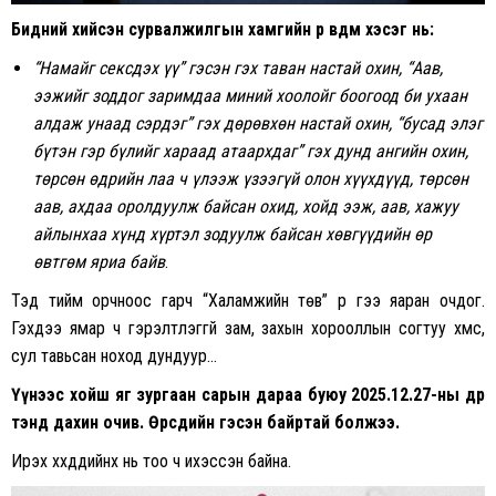
Бидний хийсэн сурвалжилгын хамгийн өр өвдөм хэсэг нь:
“Намайг сексдэх үү” гэсэн гэх таван настай охин, “Аав,
ээжийг зоддог заримдаа миний хоолойг боогоод би ухаан
алдаж унаад сэрдэг” гэх дөрөвхөн настай охин, “бусад элэг
бүтэн гэр бүлийг хараад атаархдаг” гэх дунд ангийн охин,
төрсөн өдрийн лаа ч үлээж үзээгүй олон хүүхдүүд, төрсөн
аав, ахдаа оролдуулж байсан охид, хойд ээж, аав, хажуу
айлынхаа хүнд хүртэл зодуулж байсан хөвгүүдийн өр
өвтгөм яриа байв
.
Тэд тийм орчноос гарч “Халамжийн төв” рүү гээ яаран очдог.
Гэхдээ ямар ч гэрэлтүүлэггүй зам, захын хорооллын согтуу хүмүүс,
сул тавьсан ноход дундуур…
Үүнээс хойш яг зургаан сарын дараа буюу 2025.12.27-ны өдөр
тэнд дахин очив. Өөрсдийн гэсэн байртай болжээ.
Ирэх хүүхдүүдийнх нь тоо ч ихэссэн байна.