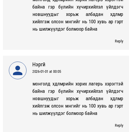
байна гэр бүлийн хүчирхийлэл үйлдэгч
новшнуудыг хорьж албадан хөдөлмөр
хийлгэж олсон мөнгийг нь 100 хувь ар гэрт
нь шилжүүлдэг болмоор байна
Reply
Нэргүй
2026-01-01 at 00:05
says:
монголд хөдөлмөрийн хорих лагерь хэрэгтэй
байна гэр бүлийн хүчирхийлэл үйлдэгч
новшнуудыг хорьж албадан хөдөлмөр
хийлгэж олсон мөнгийг нь 100 хувь ар гэрт
нь шилжүүлдэг болмоор байна
Reply