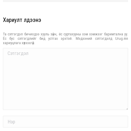
Хариулт үлдээнэ үү
Та сэтгэгдэл бичихдээ хууль зүйн, ёс суртахууны хэм хэмжээг баримтална уу.
Ёс бус сэтгэгдлийг бид устгах эрхтэй. Мэдээний сэтгэгдэлд Urug.mn
хариуцлага хүлээхгүй.
Comment
Name *