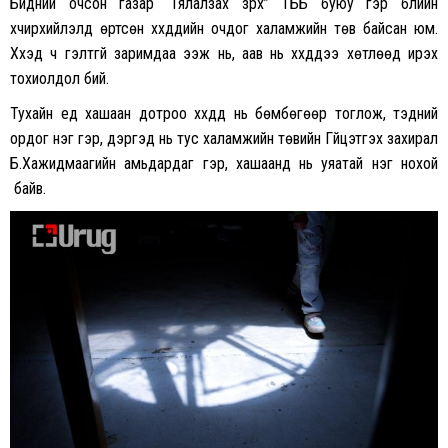
Бидний очсон газар “Гялалзах зүрх” ТББ буюу гэр бүлийн
хүчирхийлэлд өртсөн хүүхдүүдийн очдог халамжийн төв байсан юм.
Хүүхэд ч гэлтгүй заримдаа ээж нь, аав нь хүүхдүүдээ хөтлөөд ирэх
тохиолдол бий.
Тухайн үед хашаан дотроо хүүхдүүд нь бөмбөгөөр тоглож, тэдний
ордог нэг гэр, дэргэд нь тус халамжийн төвийн Гүйцэтгэх захирал
Б.Хажидмаагийн амьдардаг гэр, хашаанд нь уяатай нэг нохой
байв.