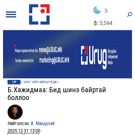
3
Sea
$:
3,594
НҮҮР
»
`ӨРӨГ`-ИЙН АЖЛЫН ҮР ДҮН
»
Б.Хажидмаа: Бид шинэ байртай
боллоо
Нийтэлсэн:
А. Мандухай
2025.12.31 13:00