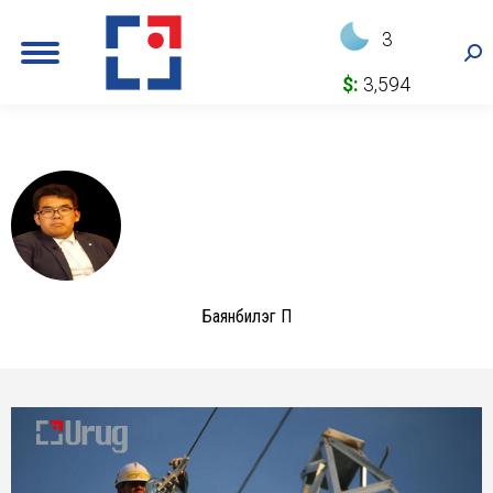
3
Sea
$:
3,594
Баянбилэг П