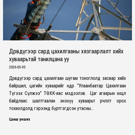
Дөрөвдүгээр сард цахилгааны хязгаарлалт хийх
хуваарьтай танилцана уу
2026-03-30
Дөрөвдүгээр сард цахилгаан шугам тоноглолд засвар хийх
байршил, цагийн хуваарийг өнөөдөр “Улаанбаатар Цахилгаан
Түгээх Сүлжээ” ТӨХК-иас мэдээлэв. Цаг агаарын нөхцөл
байдлаас шалтгаалан энэхүү хуваарьт өөрчлөлт орох
тохиолдолд гэрээнд бүртгэгдсэн утасны…
Цааш унших