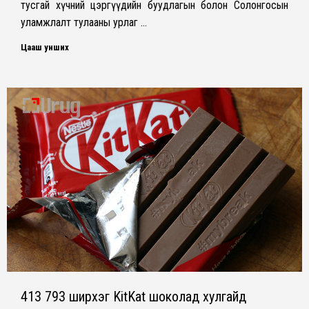
тусгай хүчний цэргүүдийн буудлагын болон Солонгосын
уламжлалт тулааны урлаг …
Цааш унших
413 793 ширхэг KitKat шоколад хулгайд