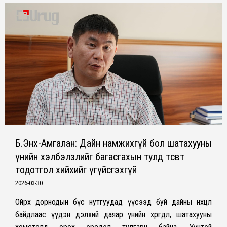
Б.Энх-Амгалан: Дайн намжихгүй бол шатахууны
үнийн хэлбэлзлийг багасгахын тулд төсөвт
тодотгол хийхийг үгүйсгэхгүй
2026-03-30
Ойрх дорнодын бүс нутгуудад үүсээд буй дайны нөхцөл
байдлаас үүдэн дэлхий даяар үнийн хөөргөдөл, шатахууны