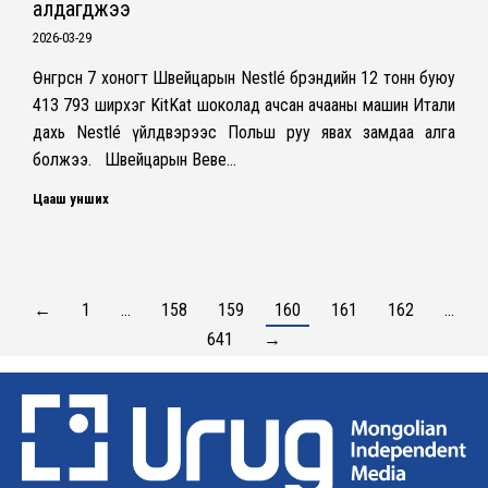
алдагджээ
2026-03-29
Өнгөрсөн 7 хоногт Швейцарын Nestlé брэндийн 12 тонн буюу
413 793 ширхэг KitKat шоколад ачсан ачааны машин Итали
дахь Nestlé үйлдвэрээс Польш руу явах замдаа алга
болжээ. Швейцарын Веве…
Цааш унших
←
1
…
158
159
160
161
162
…
641
→