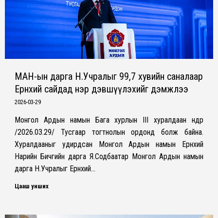
МАН-ын дарга Н.Учралыг 99,7 хувийн саналаар
Ерөнхий сайдад нэр дэвшүүлэхийг дэмжлээ
2026-03-29
Монгол Ардын намын Бага хурлын III хуралдаан өнөөдөр
/2026.03.29/ Тусгаар тогтнолын ордонд болж байна.
Хуралдааныг удирдсан Монгол Ардын намын Ерөнхий
Нарийн Бичгийн дарга Я.Содбаатар Монгол Ардын намын
дарга Н.Учралыг Ерөнхий…
Цааш унших