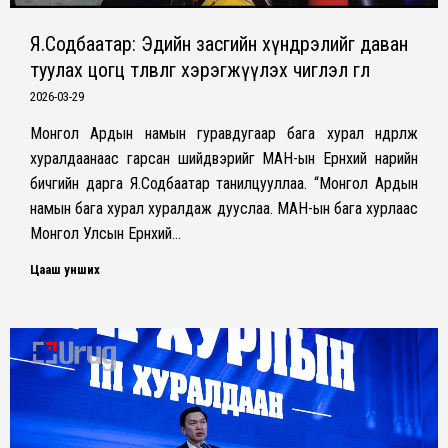
Я.Содбаатар: Эдийн засгийн хүндрэлийг даван
туулах цогц төлөвлөгөө хэрэгжүүлэх чиглэл өглөө
2026-03-29
Монгол Ардын намын гуравдугаар бага хурал өндөрлөж
хуралдаанаас гарсан шийдвэрийг МАН-ын Ерөнхий нарийн
бичгийн дарга Я.Содбаатар танилцууллаа. “Монгол Ардын
намын бага хурал хуралдаж дууслаа. МАН-ын бага хурлаас
Монгол Улсын Ерөнхий…
Цааш унших