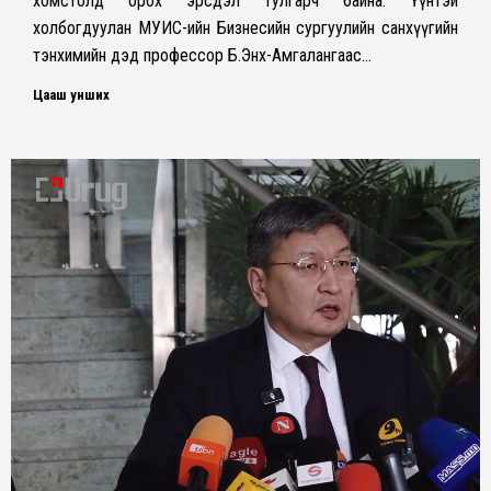
хомстолд орох эрсдэл тулгарч байна. Үүнтэй
холбогдуулан МУИС-ийн Бизнесийн сургуулийн санхүүгийн
тэнхимийн дэд профессор Б.Энх-Амгалангаас…
Цааш унших