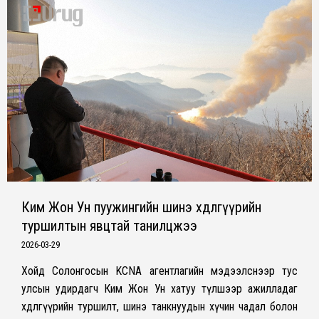
Ким Жон Ун пуужингийн шинэ хөдөлгүүрийн
туршилтын явцтай танилцжээ
2026-03-29
Хойд Солонгосын KCNA агентлагийн мэдээлснээр тус
улсын удирдагч Ким Жон Ун хатуу түлшээр ажилладаг
хөдөлгүүрийн туршилт, шинэ танкнуудын хүчин чадал болон