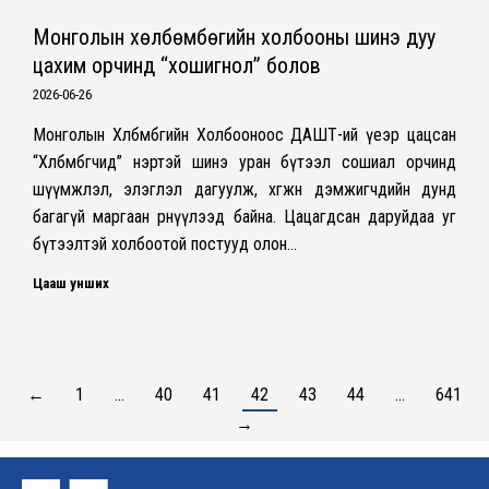
Монголын хөлбөмбөгийн холбооны шинэ дуу
цахим орчинд “хошигнол” болов
2026-06-26
Монголын Хөлбөмбөгийн Холбооноос ДАШТ-ий үеэр цацсан
“Хөлбөмбөгчид” нэртэй шинэ уран бүтээл сошиал орчинд
шүүмжлэл, элэглэл дагуулж, хөгжөөн дэмжигчдийн дунд
багагүй маргаан өрнүүлээд байна. Цацагдсан даруйдаа уг
бүтээлтэй холбоотой постууд олон…
Цааш унших
←
1
…
40
41
42
43
44
…
641
→