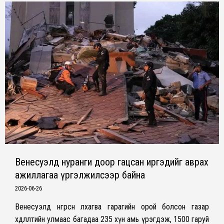
Венесуэлд нуранги доор гацсан иргэдийг аврах
ажиллагаа үргэлжилсээр байна
2026-06-26
Венесуэлд өнгөрсөн лхагва гарагийн орой болсон газар
хөдлөлтийн улмаас багадаа 235 хүн амь үрэгдэж, 1500 гаруй