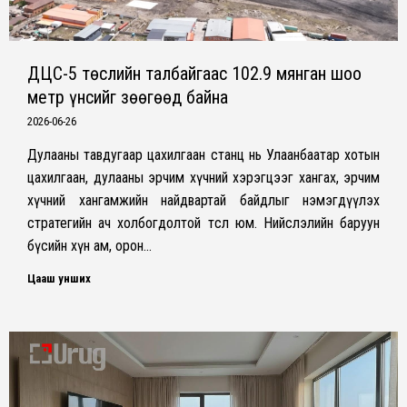
ДЦС-5 төслийн талбайгаас 102.9 мянган шоо
метр үнсийг зөөгөөд байна
2026-06-26
Дулааны тавдугаар цахилгаан станц нь Улаанбаатар хотын
цахилгаан, дулааны эрчим хүчний хэрэгцээг хангах, эрчим
хүчний хангамжийн найдвартай байдлыг нэмэгдүүлэх
стратегийн ач холбогдолтой төсөл юм. Нийслэлийн баруун
бүсийн хүн ам, орон…
Цааш унших