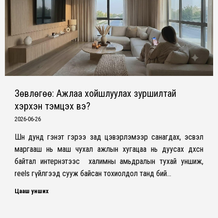
Зөвлөгөө: Ажлаа хойшлуулах зуршилтай
хэрхэн тэмцэх вэ?
2026-06-26
Шөнө дунд гэнэт гэрээ зад цэвэрлэмээр санагдах, эсвэл
маргааш нь маш чухал ажлын хугацаа нь дуусах дөхсөн
байтал интернэтээс халимны амьдралын тухай уншиж,
reels гүйлгээд сууж байсан тохиолдол танд бий…
Цааш унших