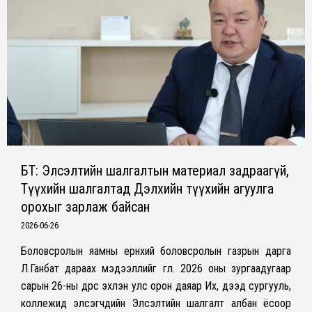
БҮТ: Элсэлтийн шалгалтын материал задраагүй,
Түүхийн шалгалтад Дэлхийн түүхийн агуулга
орохыг зарлаж байсан
2026-06-26
Боловсролын яамны ерөнхий боловсролын газрын дарга
Л.Ганбат дараах мэдээллийг өглөө. 2026 оны зургаадугаар
сарын 26-ны өдрөөс эхлэн улс орон даяар Их, дээд сургууль,
коллежид элсэгчдийн Элсэлтийн шалгалт албан ёсоор