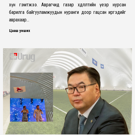
хүн гэмтжээ. Аврагчид газар хөдлөлтийн үеэр нурсан
барилга байгууламжуудын нуранги доор гацсан иргэдийг
аврахаар…
Цааш унших