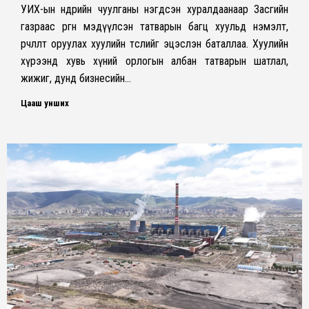
УИХ-ын өнөөдрийн чуулганы нэгдсэн хуралдаанаар Засгийн
газраас өргөн мэдүүлсэн татварын багц хуульд нэмэлт,
өөрчлөлт оруулах хуулийн төслийг эцэслэн баталлаа. Хуулийн
хүрээнд хувь хүний орлогын албан татварын шатлал,
жижиг, дунд бизнесийн…
Цааш унших