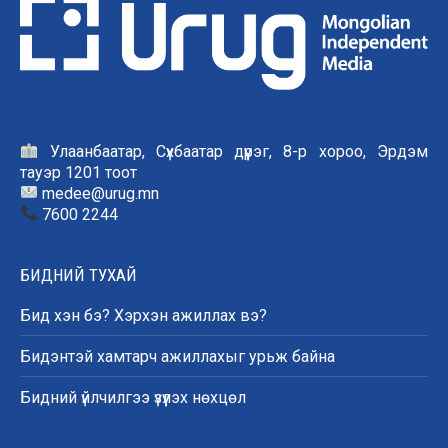
Улаанбаатар, Сүхбаатар дүүрэг, 8-р хороо, Эрдэм
тауэр 1201 тоот
medee@urug.mn
7600 2244
БИДНИЙ ТУХАЙ
Бид хэн бэ? Хэрхэн ажиллах вэ?
Бидэнтэй хамтарч ажиллахыг урьж байна
Бидний үйлчилгээ үзүүлэх нөхцөл