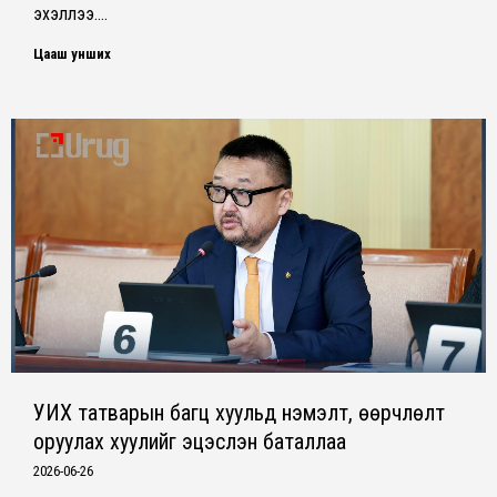
эхэллээ.…
Цааш унших
УИХ татварын багц хуульд нэмэлт, өөрчлөлт
оруулах хуулийг эцэслэн баталлаа
2026-06-26