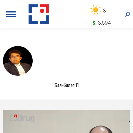
3
Sea
$:
3,594
Баянбилэг П