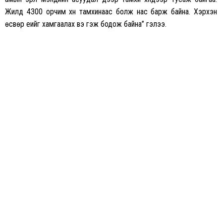
Жилд 4300 орчим хүн тамхинаас болж нас барж байна. Хэрхэн
өсвөр үеийг хамгаалах вэ гэж бодож байна” гэлээ.