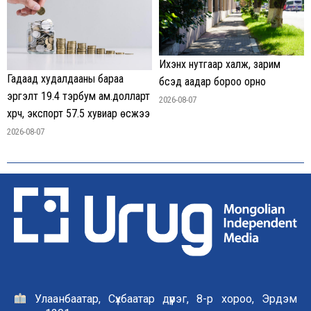
Ихэнх нутгаар халж, зарим
Гадаад худалдааны бараа
бүсэд аадар бороо орно
эргэлт 19.4 тэрбум ам.долларт
2026-08-07
хүрч, экспорт 57.5 хувиар өсжээ
2026-08-07
Улаанбаатар, Сүхбаатар дүүрэг, 8-р хороо, Эрдэм