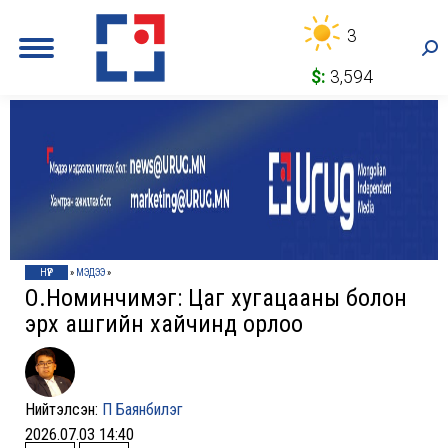
3
Sea
$:
3,594
НҮҮР
»
МЭДЭЭ
»
О.Номинчимэг: Цаг хугацааны болон
эрх ашгийн хайчинд орлоо
Нийтэлсэн:
П Баянбилэг
2026.07.03 14:40