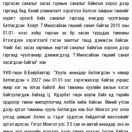
гаргасан саналыг засах гормын саналыг байнгын хороо дээр
гаргаад бид бүхний уламжлалт хэрэглээ болсон хамрын тамхийг
хоригт орохгүй байх саналыг гаргаад өчигдөр чуулганаар
батлагдсан. Хоёрт Т.Мөнхсайхан гишүүний санал байгаа 2010 оны
01.01- нээс хойш төрсөн хүн бүр насан туршдаа тамхины
бүтээгдэхүүн хэрэглэхгүй гэсэн заалтыг гишүүд дэмжсэн байсан.
Үүнийг бас засах зарчмын зөрүүтэй саналыг байнгын хороон дээр
гаргаад чуулганаар дэмжигдээд Т.Мөнхсайхан гишүүний санал
хасагдсан байгаа”. юм.
УИХ-гишүүн Б.Баярбаатар: ”Хууль өнөөдөр батлагдсан ч намар
батлагдсан ч 2027 оны 01.01-ээс хэрэгжихээр байгаа учраас
ямар нэг нь ялгаа байхгүй. Анх тамхины хуулийн ажлын хэсэг
байгуулагдаж байхад Ц. Идэрбат гишүүн ахалж байх үед төрийн
ордноор тамхи импортлогчид лобби хийж байсан. Миний утсан
дээр хүртэл тамхины хууль батлагдах юм бол Монгол улс олон
улсад шившиг болно шүү гэдэг сүрдүүлсэн байдалтай мессежийг
хүртэл ирүүлсэн. Гэтэл Монгол улс 3.5 сая хүн амтай өнөөдөр энэ хүн
амын эрүүл мэндийн асуудал дээр тамхи хүндээр тусаж байгаа.