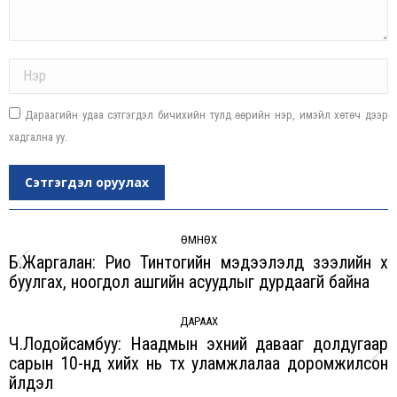
Name *
Дараагийн удаа сэтгэгдэл бичихийн тулд өөрийн нэр, имэйл хөтөч дээр
хадгална уу.
Сэтгэгдэл оруулах
Post
navigation
ӨМНӨХ
Б.Жаргалан: Рио Тинтогийн мэдээлэлд зээлийн хүү
Previous
буулгах, ноогдол ашгийн асуудлыг дурдаагүй байна
post:
ДАРААХ
Ч.Лодойсамбуу: Наадмын эхний давааг долдугаар
сарын 10-нд хийх нь түүх уламжлалаа доромжилсон
Next
үйлдэл
post: