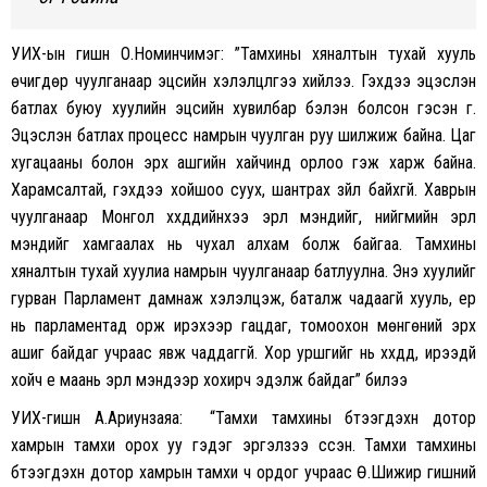
УИХ-ын гишүүн О.Номинчимэг: ”Тамхины хяналтын тухай хууль
өчигдөр чуулганаар эцсийн хэлэлцүүлгээ хийлээ. Гэхдээ эцэслэн
батлах буюу хуулийн эцсийн хувилбар бэлэн болсон гэсэн үг.
Эцэслэн батлах процесс намрын чуулган руу шилжиж байна. Цаг
хугацааны болон эрх ашгийн хайчинд орлоо гэж харж байна.
Харамсалтай, гэхдээ хойшоо суух, шантрах зүйл байхгүй. Хаврын
чуулганаар Монгол хүүхдүүдийнхээ эрүүл мэндийг, нийгмийн эрүүл
мэндийг хамгаалах нь чухал алхам болж байгаа. Тамхины
хяналтын тухай хуулиа намрын чуулганаар батлуулна. Энэ хуулийг
гурван Парламент дамнаж хэлэлцэж, баталж чадаагүй хууль, ер
нь парламентад орж ирэхээр гацдаг, томоохон мөнгөний эрх
ашиг байдаг учраас явж чаддаггүй. Хор уршгийг нь хүүхдүүд, ирээдүй
хойч үе маань эрүүл мэндээр хохирч эдэлж байдаг” билээ
УИХ-гишүүн А.Ариунзаяа: “Тамхи тамхины бүтээгдэхүүн дотор
хамрын тамхи орох уу гэдэг эргэлзээ үүссэн. Тамхи тамхины
бүтээгдэхүүн дотор хамрын тамхи ч ордог учраас Ө.Шижир гишүүний