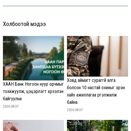
Холбоотой мэдээ
Ховд аймагт сураггүй алга
ХААН Банк Ногоон нуур орчмыг
болсон 10 настай охиныг эрэн
тохижуулж, цэцэрлэгт хүрээлэн
хайх ажиллагаа үргэлжилж
байгуулна
байна
2026-08-07
2026-08-07