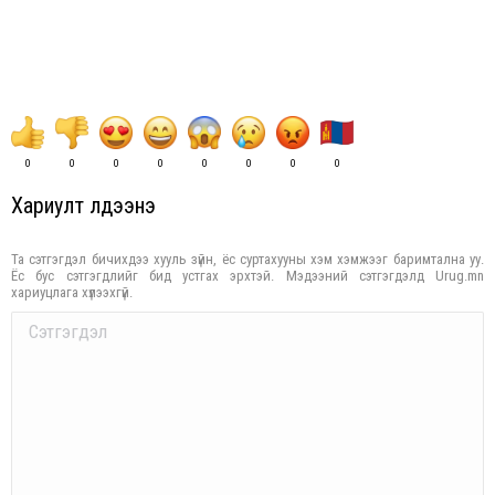
0
0
0
0
0
0
0
0
Хариулт үлдээнэ үү
Та сэтгэгдэл бичихдээ хууль зүйн, ёс суртахууны хэм хэмжээг баримтална уу.
Ёс бус сэтгэгдлийг бид устгах эрхтэй. Мэдээний сэтгэгдэлд Urug.mn
хариуцлага хүлээхгүй.
Comment