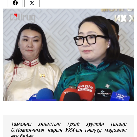
Share
Share
on
on
Facebook
Twitter
Тамхины хяналтын тухай хуулийн талаар
О.Номинчимэг нарын УИХ-ын гишүүд мэдээлэл
өгч байна