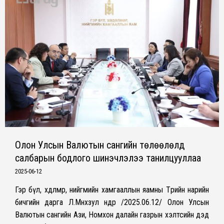
Олон Улсын Валютын сангийн төлөөлөлд
салбарын бодлого шинэчлэлээ танилцууллаа
2025-06-12
Гэр бүл, хөдөлмөр, нийгмийн хамгааллын яамны Төрийн нарийн
бичгийн дарга Л.Мөнхзул өнөөдөр /2025.06.12/ Олон Улсын
Валютын сангийн Ази, Номхон далайн газрын хэлтсийн дэд