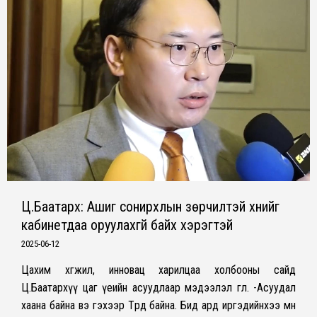
Ц.Баатархүү: Ашиг сонирхлын зөрчилтэй хүнийг
кабинетдаа оруулахгүй байх хэрэгтэй
2025-06-12
Цахим хөгжил, инновац харилцаа холбооны сайд
Ц.Баатархүү цаг үеийн асуудлаар мэдээлэл өглөө. -Асуудал
хаана байна вэ гэхээр Төрд байна. Бид ард иргэдийнхээ өмнө