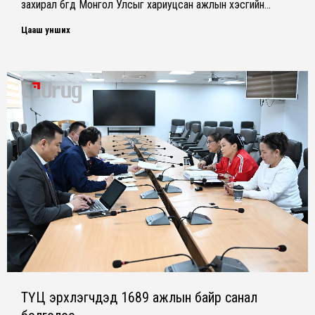
захирал бөгөөд Монгол Улсыг хариуцсан ажлын хэсгийн…
Цааш унших
ТҮЦ эрхлэгчдэд 1689 ажлын байр санал