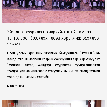
Жендэрт суурилсан хүчирхийлэлтэй тэмцэх
тогтолцоог бэхжүүлэх төсөл хэрэгжиж эхэллээ
2025-06-12
Олон улсын эрх зүйн хөгжлийн байгууллага (ОУЭЗХБ) нь
Канад Улсын Засгийн газрын санхүүжилтээр хэрэгжүүлэх
“Монгол Улсад жендэрт суурилсан хүчирхийлэлтэй
тэмцэх үйл ажиллагааг бэхжүүлэх нь” (2025-2030) төслийн
хоёр дахь шатны нээлтийн…
Цааш унших