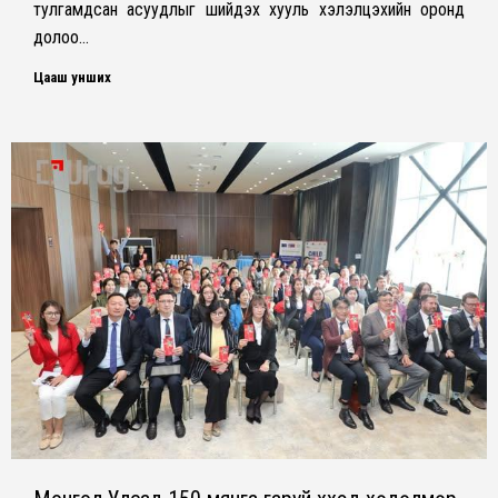
тулгамдсан асуудлыг шийдэх хууль хэлэлцэхийн оронд
долоо…
Цааш унших