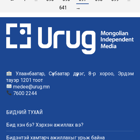
641
→
Улаанбаатар, Сүхбаатар дүүрэг, 8-р хороо, Эрдэм
тауэр 1201 тоот
medee@urug.mn
7600 2244
БИДНИЙ ТУХАЙ
Бид хэн бэ? Хэрхэн ажиллах вэ?
Бидэнтэй хамтарч ажиллахыг урьж байна