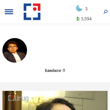
3
Sea
$:
3,594
Баянбилэг П