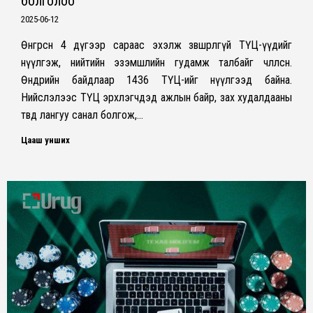
болголоо
2025-06-12
Өнгөрсөн 4 дүгээр сараас эхэлж зөвшөөрөлгүй ТҮЦ-үүдийг
нүүлгэж, нийтийн эзэмшлийн гудамж талбайг чөлөөлсөн.
Өнөөдрийн байдлаар 1436 ТҮЦ-ийг нүүлгээд байна.
Нийслэлээс ТҮЦ эрхлэгчдэд ажлын байр, зах худалдааны
төвд лангуу санал болгож,…
Цааш унших