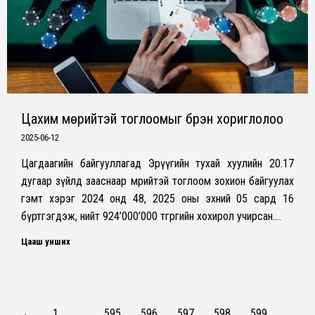
Цахим мөрийтэй тоглоомыг бүрэн хориглолоо
2025-06-12
Цагдаагийн байгууллагад Эрүүгийн тухай хуулийн 20.17
дугаар зүйлд зааснаар мөрийтэй тоглоом зохион байгуулах
гэмт хэрэг 2024 онд 48, 2025 оны эхний 05 сард 16
бүртгэгдэж, нийт 924’000’000 төгрөгийн хохирол учирсан.…
Цааш унших
←
1
…
595
596
597
598
599
…