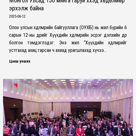
Монгол Улсад 150 мянга гаруй хүүхэд хөдөлмөр
эрхэлж байна
2025-06-12
Олон улсын хөдөлмөрийн байгууллага (ОУХБ) нь жил бүрийн 6
сарын 12-ны өдрийг Хүүхдийн хөдөлмөрийн эсрэг дэлхийн өдөр
болгон тэмдэглэдэг. Энэ жил “Хүүхдийн хөдөлмөрийг
устгахад ахиц гарсан ч ахиад урагшлахад хүчээ…
Цааш унших