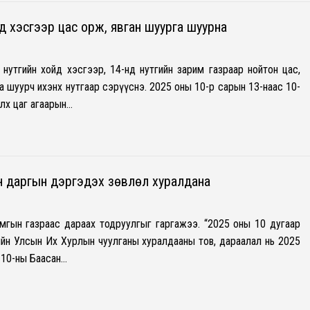
д хэсгээр цас орж, явган шуурга шуурна
 нутгийн хойд хэсгээр, 14-нд нутгийн зарим газраар нойтон цас,
а шуурч ихэнх нутгаар сэрүүснэ. 2025 оны 10-р сарын 13-наас 10-
элх цаг агаарын…
 даргын дэргэдэх зөвлөл хуралдана
мгын газраас дараах тодруулгыг гаргажээ. “2025 оны 10 дугаар
йн Улсын Их Хурлын чуулганы хуралдааны тов, дараалал нь 2025
 10-ны Баасан…