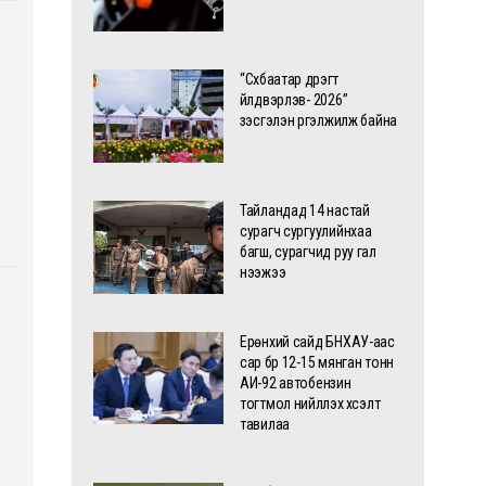
“Сүхбаатар дүүрэгт
үйлдвэрлэв- 2026”
үзэсгэлэн үргэлжилж байна
Тайландад 14 настай
сурагч сургуулийнхаа
багш, сурагчид руу гал
нээжээ
Ерөнхий сайд БНХАУ-аас
сар бүр 12-15 мянган тонн
АИ-92 автобензин
тогтмол нийлүүлэх хүсэлт
тавилаа