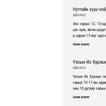
Нутгийн зүүн хой
2025-10-12
Энэ сарын 12, 13-нд
цас орж, явган шуург
р сарын 17-ныг хүрт
Цааш унших
Улсын Их Хурлын
2025-10-12
Улсын Их Хурлын та
сарын 13-17-ны өдри
оны 10 дугаар сарын
Цааш унших