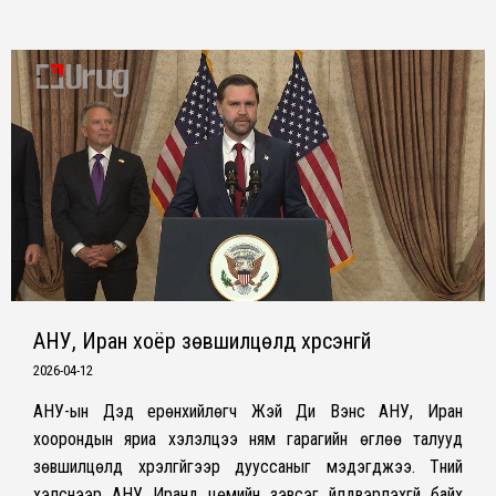
АНУ, Иран хоёр зөвшилцөлд хүрсэнгүй
2026-04-12
АНУ-ын Дэд ерөнхийлөгч Жэй Ди Вэнс АНУ, Иран
хоорондын яриа хэлэлцээ ням гарагийн өглөө талууд
зөвшилцөлд хүрэлгүйгээр дууссаныг мэдэгджээ. Түүний
хэлснээр АНУ Иранд цөмийн зэвсэг үйлдвэрлэхгүй байх