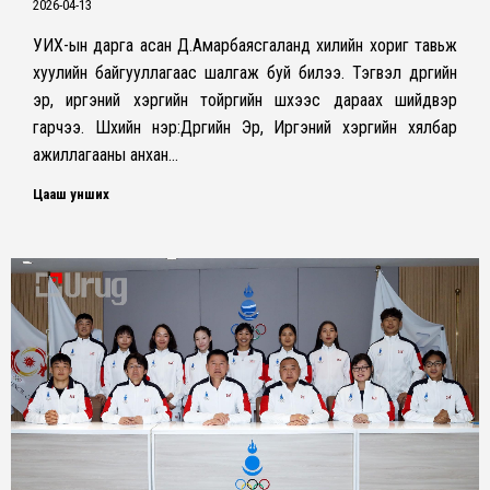
2026-04-13
УИХ-ын дарга асан Д.Амарбаясгаланд хилийн хориг тавьж
хуулийн байгууллагаас шалгаж буй билээ. Тэгвэл дүүргийн
эрүү, иргэний хэргийн тойргийн шүүхээс дараах шийдвэр
гарчээ. Шүүхийн нэр:Дүүргийн Эрүү, Иргэний хэргийн хялбар
ажиллагааны анхан…
Цааш унших