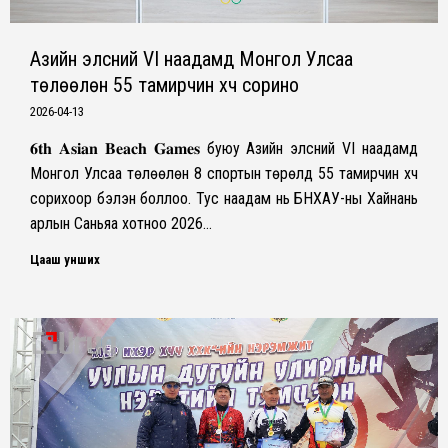
Азийн элсний VI наадамд Монгол Улсаа
төлөөлөн 55 тамирчин хүч сорино
2026-04-13
𝟔𝐭𝐡 𝐀𝐬𝐢𝐚𝐧 𝐁𝐞𝐚𝐜𝐡 𝐆𝐚𝐦𝐞𝐬 буюу Азийн элсний VI наадамд
Монгол Улсаа төлөөлөн 8 спортын төрөлд 55 тамирчин хүч
сорихоор бэлэн боллоо. Тус наадам нь БНХАУ-ны Хайнань
арлын Саньяа хотноо 2026…
Цааш унших