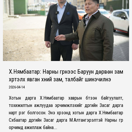
Х.Нямбаатар: Нарны гүүрнээс Баруун дөрвөн зам
хүртэлх явган хүний зам, талбайг шинэчилнэ
2026-04-14
Хотын дарга Х.Нямбаатар хаврын бүтээн байгуулалт,
тохижилтын ажлуудаа эрчимжүүлэхийг дүүргийн Засаг дарга
нарт үүрэг болгосон. Энэ хүрээнд хотын дарга Х.Нямбаатар
Сүхбаатар дүүргийн Засаг дарга М.Алтангэрэлтэй Нарны гүүр
орчимд ажиллаж байна.…