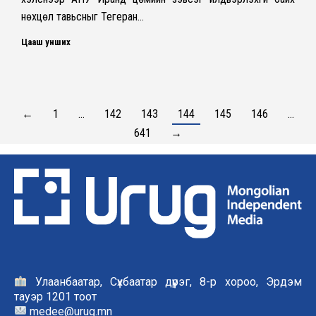
нөхцөл тавьсныг Тегеран…
Цааш унших
←
1
…
142
143
144
145
146
…
641
→
Улаанбаатар, Сүхбаатар дүүрэг, 8-р хороо, Эрдэм
тауэр 1201 тоот
medee@urug.mn