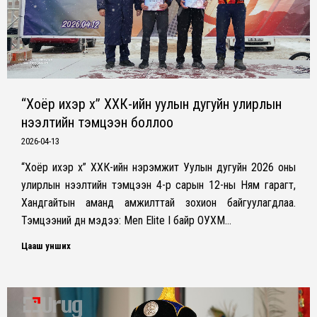
“Хоёр ихэр хүү” ХХК-ийн уулын дугуйн улирлын
нээлтийн тэмцээн боллоо
2026-04-13
“Хоёр ихэр хүү” ХХК-ийн нэрэмжит Уулын дугуйн 2026 оны
улирлын нээлтийн тэмцээн 4-р сарын 12-ны Ням гарагт,
Хандгайтын аманд амжилттай зохион байгуулагдлаа.
Тэмцээний дүн мэдээ: Men Elite I байр ОУХМ…
Цааш унших