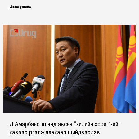
Цааш унших
Д.Амарбаясгаланд авсан “хилийн хориг”-ийг
хэвээр үргэлжлүүлэхээр шийдвэрлэв