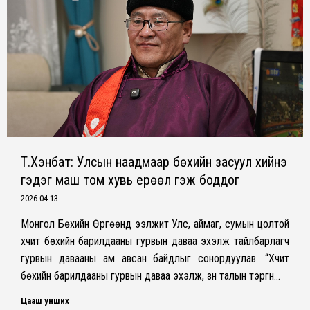
Т.Хэнбат: Улсын наадмаар бөхийн засуул хийнэ
гэдэг маш том хувь ерөөл гэж боддог
2026-04-13
Монгол Бөхийн Өргөөнд ээлжит Улс, аймаг, сумын цолтой
хүчит бөхийн барилдааны гурвын даваа эхэлж тайлбарлагч
гурвын давааны ам авсан байдлыг сонордуулав. “Хүчит
бөхийн барилдааны гурвын даваа эхэлж, зүүн талын тэргүүн…
Цааш унших