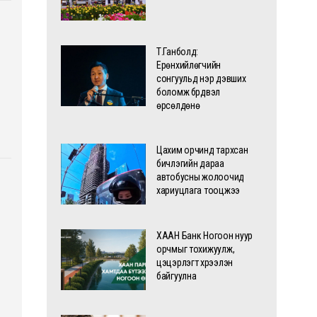
Т.Ганболд:
Ерөнхийлөгчийн
сонгуульд нэр дэвших
боломж бүрдвэл
өрсөлдөнө
Цахим орчинд тархсан
бичлэгийн дараа
автобусны жолоочид
хариуцлага тооцжээ
ХААН Банк Ногоон нуур
орчмыг тохижуулж,
цэцэрлэгт хүрээлэн
байгуулна