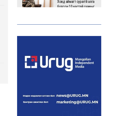
Ховд аймагт сураггүй алга
болсон 10 настай охиныг
эрэн хайх ажиллагаа
үргэлжилж байна
Гадаад худалдааны бараа
эргэлт 19.4 тэрбум
ам.долларт хүрч, экспорт
57.5 хувиар өсжээ
Ихэнх нутгаар халж, зарим
бүсэд аадар бороо орно
НАТО-гийн логистикийн
чухал төв Лейпцигийн
нисэх буудалд бөмбөгтэй
дрон илэрлээ