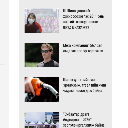
Ш.Шинэцэцэгийг
хохироосон гэх 2011 оны
хэргийг прокуророос
шүүхэд шилжүүлжээ
Meta компанийг 567 сая
ам.доллароор торгожээ
Шатахууны нийлүүлэлт
эрчимжиж, түгээлтийн хүчин
чадлыг нэмэгдүүлж байна
“Сүхбаатар дүүрэгт
үйлдвэрлэв- 2026”
үзэсгэлэн үргэлжилж байна