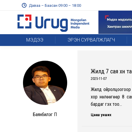
Даваа – Баасан 09:00 – 18:00
МЭДЭЭ
ЭРЭН СУРВАЛЖЛАГЧ
Жилд 7 сая хүн 
2025-11-07
Жилд ойролцоогоор 6
хор нөлөөгөөр 8 сая
бардаг гэх тоо…
Баянбилэг П
Цааш унших