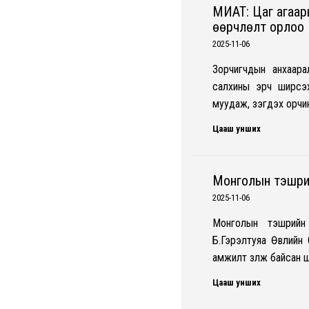
МИАТ: Цаг агаары
өөрчлөлт орлоо
2025-11-06
Зорчигчдын анхаар
салхины эрч ширүүс
муудаж, үзэгдэх орч
Цааш унших
Монголын тэшүүр
2025-11-06
Монголын тэшүүүри
Б.Гэрэлтуяа Өвлийн
амжилт үзүүлж байса
Цааш унших