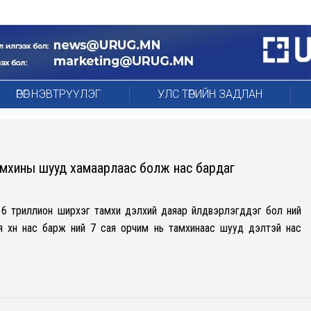
ӨРӨГ НЭВТРҮҮЛЭГ
УЛС ТӨРИЙН ЗАДЛАН
тамхины шууд хамаарлаас болж нас бардаг
 триллион ширхэг тамхи дэлхий даяар үйлдвэрлэгддэг бол үүний
 хүн нас барж үүний 7 сая орчим нь тамхинаас шууд үүдэлтэй нас