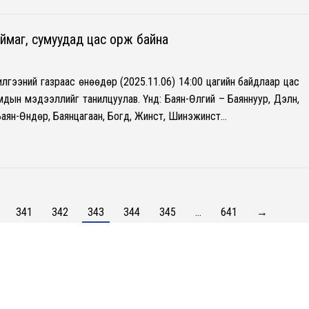
ймаг, сумуудад цас орж байна
лгээний газраас өнөөдөр (2025.11.06) 14:00 цагийн байдлаар цас
дын мэдээллийг танилцуулав. Үүнд: Баян-Өлгий – Баяннуур, Дэлүүн,
Баян-Өндөр, Баянцагаан, Богд, Жинст, Шинэжинст…
341
342
343
344
345
…
641
→