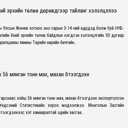
ий эрхийн төлөө дөрөвдүгээр тайланг хэлэлцүүллээ
Улсын Женев хотноо энэ сарын 3-14-ний өдрүүдэд болж буй НҮБ-
өлийн Хүний эрхийн төлөв байдлын нэгдсэн хэлэлцүүлгийн 50 дугаар
арилцааны яамны Төрийн нарийн бичгийн…
56 мянган тонн мах, махан бүтээгдэхүүн
арснаас хойш 56 мянган тонн мах, махан бүтээгдэхүүн экспортолсон
Үндсэний Статистикийн хороо мэдээлжээ. Монголын Засгийн
бүтээгдэхүүнээс хэт хамааралтай эдийн засгаа…