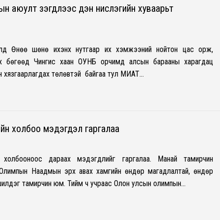
н аюулт үзэгдлээс үүдэн нислэгийн хуваарьт
алд Өнөө шөнө ихэнх нутгаар их хэмжээний нойтон цас орж,
эх бөгөөд Чингис хаан ОУНБ орчимд алсын барааны харагдац
ин хязгаарлагдах төлөвтэй байгаа тул МИАТ…
ийн холбоо мэдэгдэл гаргалаа
йн холбооноос дараах мэдэгдлийг гаргалаа. Манай тамирчин
 Олимпын Наадмын эрх авах хамгийн өндөр магадлалтай, өндөр
н шилдэг тамирчин юм. Тийм ч учраас Олон улсын олимпын…