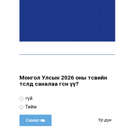
ААН-үүдийн заавал бүрдүүлдэг
103 бүртгэлийг хүчингүй
болголоо
З.Мэндсайхан: Нөөцийн
махыг цахим системээр
бүртгэж, ил тод болгоно
Монгол Улсын 2026 оны төсвийн
төсөлд саналаа өгсөн үү?
Маргааш цахилгаан
хязгаарлах хуваарь
Үгүй
Тийм
С.Амарсайхан: 60 гаруй
Үр дүн
тэрбум төгрөгийн
шийдвэр гүйцэтгэлийг