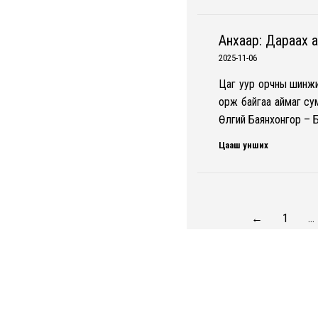
Анхаар: Дараах а
2025-11-06
Цаг уур орчны шинжи
орж байгаа аймаг сум
Өлгий Баянхонгор – 
Цааш унших
←
1
…