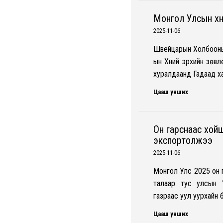
Монгол Улсын хүн
2025-11-06
Швейцарын Холбооны 
ын Хүний эрхийн зөвл
хуралдаанд Гадаад х
Цааш унших
Он гарснаас хойш 
экспортолжээ
2025-11-06
Монгол Улс 2025 он г
талаар тус улсын 
газраас уул уурхайн 
Цааш унших