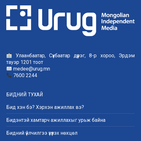
Улаанбаатар, Сүхбаатар дүүрэг, 8-р хороо, Эрдэм
тауэр 1201 тоот
medee@urug.mn
7600 2244
БИДНИЙ ТУХАЙ
Бид хэн бэ? Хэрхэн ажиллах вэ?
Бидэнтэй хамтарч ажиллахыг урьж байна
Бидний үйлчилгээ үзүүлэх нөхцөл