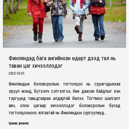
Финляндад бага ангийнхан өдөрт дээд тал нь
таван цаг хичээллэдэг
2025-10-25
Финляндын боловсролын тогтолцоо нь сурагчдынхаа
эрүүл мэнд, бүтээлч сэтгэлгээ, бие даасан байдлыг нэн
тэргүүнд тавьдгаараа алдартай билээ. Тогтмол шалгалт
авч, олон цагаар хичээллэдэг боловсролын бусад
тогтолцооноос ялгаатай нь Финляндын сургуулиуд…
Цааш унших