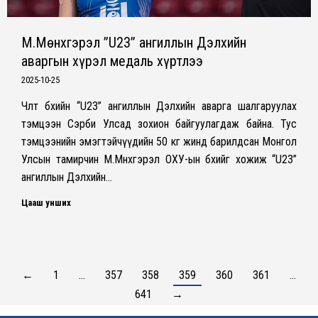
М.Мөнхгэрэл ”U23” ангиллын Дэлхийн
аваргын хүрэл медаль хүртлээ
2025-10-25
Чөлөөт бөхийн “U23” ангиллын Дэлхийн аварга шалгаруулах
тэмцээн Сэрби Улсад зохион байгуулагдаж байна. Тус
тэмцээнийн эмэгтэйчүүдийн 50 кг жинд барилдсан Монгол
Улсын тамирчин М.Мөнхгэрэл ОХУ-ын бөхийг хожиж “U23”
ангиллын Дэлхийн…
Цааш унших
←
1
…
357
358
359
360
361
…
641
→