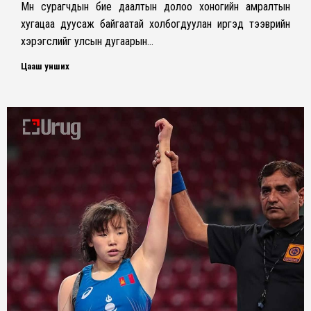
Мөн сурагчдын бие даалтын долоо хоногийн амралтын
хугацаа дуусаж байгаатай холбогдуулан иргэд тээврийн
хэрэгслийг улсын дугаарын…
Цааш унших