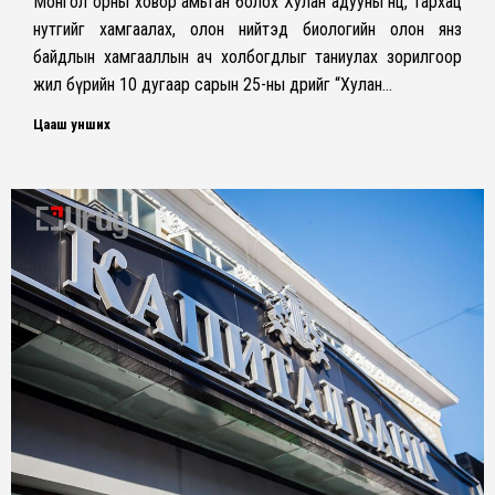
Монгол орны ховор амьтан болох Хулан адууны нөөц, тархац
нутгийг хамгаалах, олон нийтэд биологийн олон янз
байдлын хамгааллын ач холбогдлыг таниулах зорилгоор
жил бүрийн 10 дугаар сарын 25-ны өдрийг “Хулан…
Цааш унших