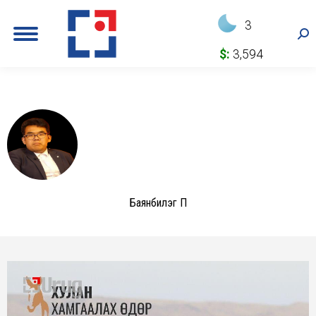
3
Sea
$:
3,594
Баянбилэг П