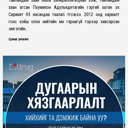
Тайландын хаан Маха Вачиралонгкорны ээж, Тайландын
хаан агсан Пхумипон Адульядетагийн гэргий хатан эх
Сирикит 93 насандаа таалал төгсжээ. 2012 онд харвалт
өгснөөсөө хойш олон нийтийн өмнө гараагүй тэрээр хавсарсан
эмгэгийн…
Цааш унших