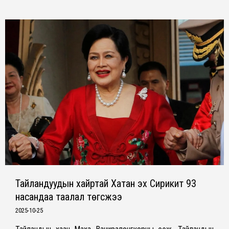
Тайландуудын хайртай Хатан эх Сирикит 93
насандаа таалал төгсжээ
2025-10-25