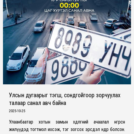
Улсын дугаарыг тэгш, сондгойгоор зорчуулах
талаар санал авч байна
2025-10-25
Улаанбаатар хотын замын хөдөлгөөний ачаалал өнгөрсөн
жилүүдэд тогтмол ихсэж, тэг зогсох эрсдэл өндөр болсон.