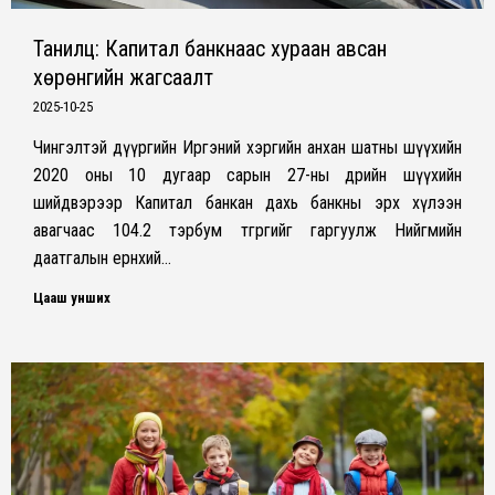
Танилц: Капитал банкнаас хураан авсан
хөрөнгийн жагсаалт
2025-10-25
Чингэлтэй дүүргийн Иргэний хэргийн анхан шатны шүүхийн
2020 оны 10 дугаар сарын 27-ны өдрийн шүүхийн
шийдвэрээр Капитал банкан дахь банкны эрх хүлээн
авагчаас 104.2 тэрбум төгрөгийг гаргуулж Нийгмийн
даатгалын ерөнхий…
Цааш унших