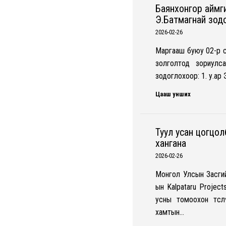
Баянхонгор аймг
Э.Батмагнай зод
2026-02-26
Маргааш буюу 02-р с
золголтод зориулс
зодоглохоор: 1. у.ар
Цааш унших
Туул усан цогцол
хангана
2026-02-26
Монгол Улсын Засги
ын Kalpataru Project
усны томоохон төсл
хамтын…