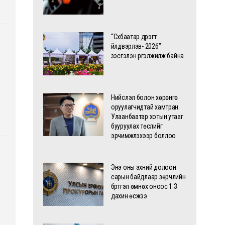
“Сүхбаатар дүүрэгт
үйлдвэрлэв- 2026”
үзэсгэлэн үргэлжилж байна
Нийслэл болон хөрөнгө
оруулагчидтай хамтран
Улаанбаатар хотын утааг
бууруулах төслийг
эрчимжүүлэхээр боллоо
Энэ оны эхний долоон
сарын байдлаар зөрчлийн
бүртгэл өмнөх оноос 1.3
дахин өсжээ