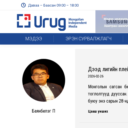
Даваа – Баасан 09:00 – 18:00
МЭДЭЭ
ЭРЭН СУРВАЛЖЛАГЧ
Дээд лигийн плей
2026-02-26
Монголын сагсан бө
тоглолтууд дууссан
буюу энэ сарын 28-н
Баянбилэг П
Цааш унших