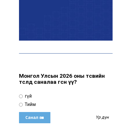
Нийгмийн даатгалын
сангийн хөрөнгө 7.6
тэрбум төгрөгөөр
арвижлаа
Киев ОХУ-Украины хилээс
2000 гаруй км зайд
байрлах Wildberries-н
агуулахад цохилт үзүүлжээ
Монгол Улсын 2026 оны төсвийн
төсөлд саналаа өгсөн үү?
Эрдэмтэд AI ашиглан цоо
шинэ вирусүүд бүтээжээ
Үгүй
Тийм
Үр дүн
Ш.Шинэцэцэгийг
хохироосон гэх 2011 оны