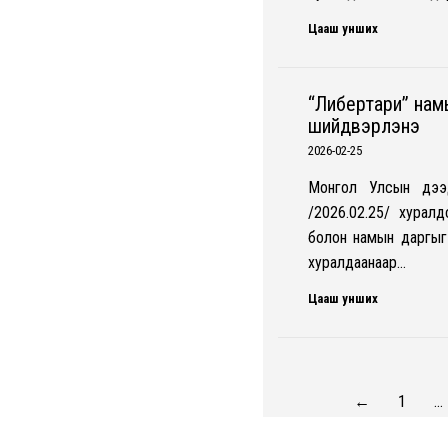
Цааш унших
“Либертари” нам
шийдвэрлэнэ
2026-02-25
Монгол Улсын дээд 
/2026.02.25/ хурал
болон намын даргыг 
хуралдаанаар…
Цааш унших
←
1
…