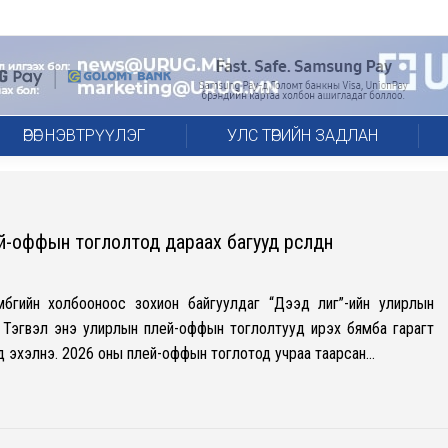
ӨРӨГ НЭВТРҮҮЛЭГ
УЛС ТӨРИЙН ЗАДЛАН
-оффын тоглолтод дараах багууд өрсөлдөнө
мбөгийн холбооноос зохион байгуулдаг “Дээд лиг”-ийн улирлын
. Тэгвэл энэ улирлын плей-оффын тоглолтууд ирэх бямба гарагт
д эхэлнэ. 2026 оны плей-оффын тоглотод учраа таарсан…