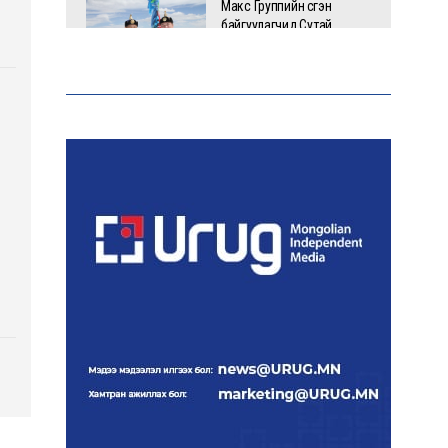
Макс Группийн үүсгэн
байгуулагчид Сутай
хайрхны төрийн тахилгад
оролцлоо
E-Mongolia системээр
дамжуулан 2.9 сая гаруй
нийгмийн даатгалын
цахим үйлчилгээг иргэдэд
хүргэлээ
Холливудын алдартай хос
болох Том Холланд,
Зендаяа нар нууцаар
хуримаа хийжээ
Монголбанк 7 дугаар
сард 1,439.2 кг үнэт металл
худалдан авлаа