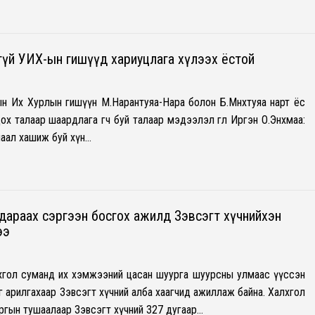
йгүй УИХ-ын гишүүд хариуцлага хүлээх ёстой
н Их Хурлын гишүүн М.Нарантуяа-Нара болон Б.Мөнхтуяа нарт ёс
ох талаар шаардлага өгч буй талаар мэдээлэл өглөө Иргэн О.Энхмаа:
ушаал хашиж буй хүн…
дараах сэргээн босгох ажилд Зэвсэгт хүчнийхэн
ээ
хгол суманд их хэмжээний цасан шуурга шуурсны улмаас үүссэн
г арилгахаар Зэвсэгт хүчний алба хаагчид ажиллаж байна. Халхгол
гын тушаалаар Зэвсэгт хүчний 327 дугаар…