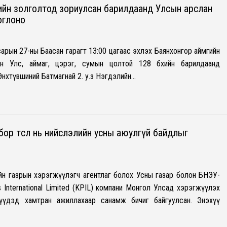
ийн золголтод зориулсан барилдаанд Улсын арслан
оглоно
арын 27-ны Баасан гарагт 13:00 цагаас эхлэх Баянхонгор аймгийн
ан Улс, аймаг, цэрэг, сумын цолтой 128 бөхийн барилдаанд
 Энхтүвшиний Батмагнай 2. у.з Нэгдэлийн…
бор төсөл нь нийслэлийн усны аюулгүй байдлыг
йн газрын хэрэгжүүлэгч агентлаг болох Усны газар болон БНЭУ-
s International Limited (KPIL) компани Монгол Улсад хэрэгжүүлэх
үүдэд хамтран ажиллахаар санамж бичиг байгуулсан. Энэхүү