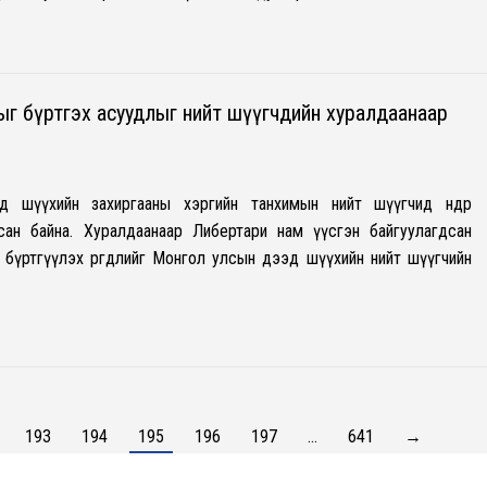
ыг бүртгэх асуудлыг нийт шүүгчдийн хуралдаанаар
шүүхийн захиргааны хэргийн танхимын нийт шүүгчид өнөөдөр
дсан байна. Хуралдаанаар Либертари нам үүсгэн байгуулагдсан
бүртгүүлэх өргөдлийг Монгол улсын дээд шүүхийн нийт шүүгчийн
193
194
195
196
197
…
641
→