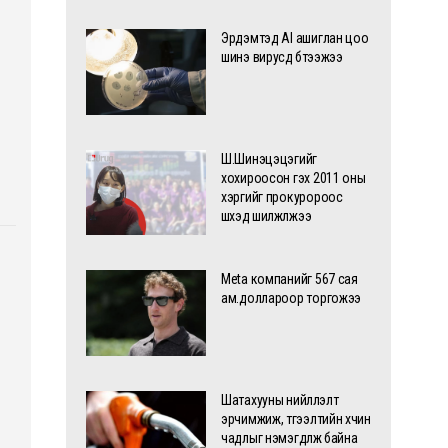
Эрдэмтэд AI ашиглан цоо
шинэ вирусүүд бүтээжээ
Ш.Шинэцэцэгийг
хохироосон гэх 2011 оны
хэргийг прокуророос
шүүхэд шилжүүлжээ
Meta компанийг 567 сая
ам.доллароор торгожээ
Шатахууны нийлүүлэлт
эрчимжиж, түгээлтийн хүчин
чадлыг нэмэгдүүлж байна