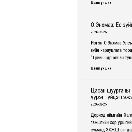
Цааш унших
О.Энхмаа: Ёс зү
2026-02-26
Иргэн О.Энхмаа Улсы
зүйн хариуцлага тооц
“Төрийн өндөр албан т
Цааш унших
Цасан шуурганы 
үүрэг гүйцэтгэж
2026-02-25
Дорнод аймгийн Хал
гамшгийн хор уршгий
суманд ЗХЖШ-ын дар