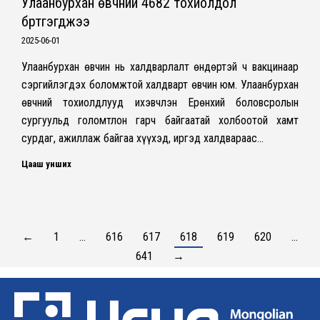
Улаанбурхан өвчний 4682 тохиолдол
бүртгэгджээ
2025-06-01
Улаанбурхан өвчин нь халдварлалт өндөртэй ч вакцинаар
сэргийлэгдэх боломжтой халдварт өвчин юм. Улаанбурхан
өвчний тохиолдлууд ихэвчлэн Ерөнхий боловсролын
сургуульд голомтлон гарч байгаатай холбоотой хамт
сурдаг, ажиллаж байгаа хүүхэд, иргэд халдвараас…
Цааш унших
←
1
…
616
617
618
619
620
…
641
→