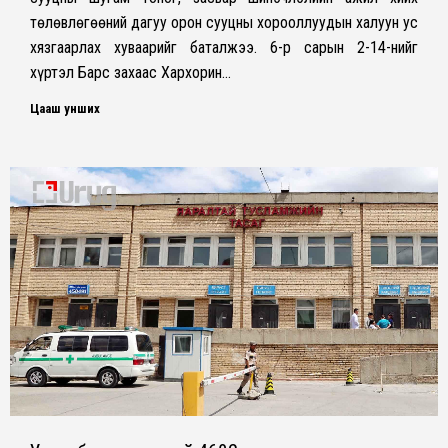
төлөвлөгөөний дагуу орон сууцны хорооллуудын халуун ус
хязгаарлах хуваарийг баталжээ. 6-р сарын 2-14-нийг
хүртэл Барс захаас Хархорин…
Цааш унших