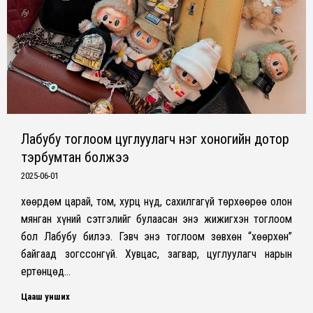
Лабубу тоглоом цуглуулагч нэг хоногийн дотор
тэрбумтан болжээ
2025-06-01
Өхөөрдөм царай, том, хурц нүд, сахилгагүй төрхөөрөө олон
мянган хүний сэтгэлийг булаасан энэ жижигхэн тоглоом
бол Лабубу билээ. Гэвч энэ тоглоом зөвхөн “хөөрхөн”
байгаад зогссонгүй. Хувцас, загвар, цуглуулагч нарын
ертөнцөд…
Цааш унших