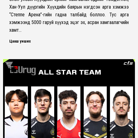
Хан-Уул дүүргийн Хүүхдийн баярын нэгдсэн арга хэмжээ
“Степпе Арена”-гийн гадна талбайд боллоо. Тус арга
хэмжээнд 5000 гаруй хүүхэд эцэг эх, асран хамгаалагчийн
хамт…
Цааш унших