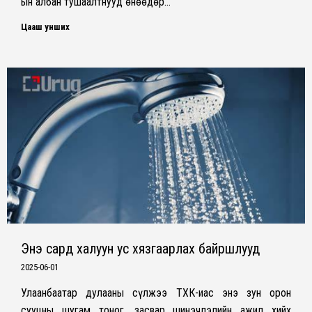
ын албан тушаалтнууд өнөөдөр…
Цааш унших
Энэ сард халуун ус хязгаарлах байршлууд
2025-06-01
Улаанбаатар дулааны сүлжээ ТӨХК-иас энэ зун орон
сууцны шугам тоног, засвар шинэчлэлийн ажил хийх