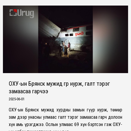
ОХУ-ын Брянск мужид гүүр нурж, галт тэрэг
замаасаа гарчээ
2025-06-01
ОХУ-ын Брянск мужид хурдны замын гүүр нурж, төмөр
зам дээр унасны улмаас галт тэрэг замаасаа гарч долоон
хүн амь үрэгджээ. Ослын улмаас 69 хүн бэртсэн гэж ОХУ-