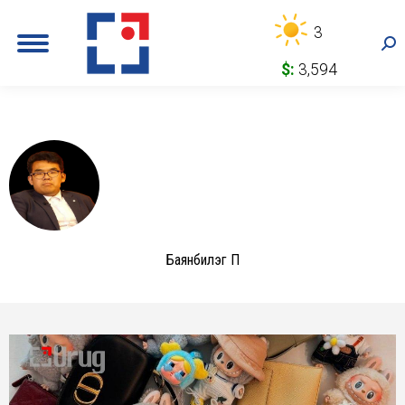
3
Sea
$:
3,594
Баянбилэг П