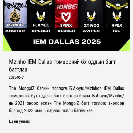
Mzinho IEM Dallas тэмцээний бүх оддын багт
багтлаа
2025-06-01
The MongolZ багийн тоглогч Б.Аюуш/Mzinho/ IEM Dallas
тэмцээний бүх оддын багт багтсан байна. Б.Аюуш/Mzinho/
нь 2021 оноос эхлэн The MongolZ багт тоглож эхэлсэн
бөгөөд 2023 оны 5 сараас эхлэн багийнхаа…
Цааш унших