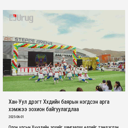
Хан-Уул дүүрэгт Хүүхдийн баярын нэгдсэн арга
хэмжээ зохион байгуулагдлаа
2025-06-01
Олон улсын Хүүхдийн эрхийг хамгаалах өдрийг тэмдэглэн,