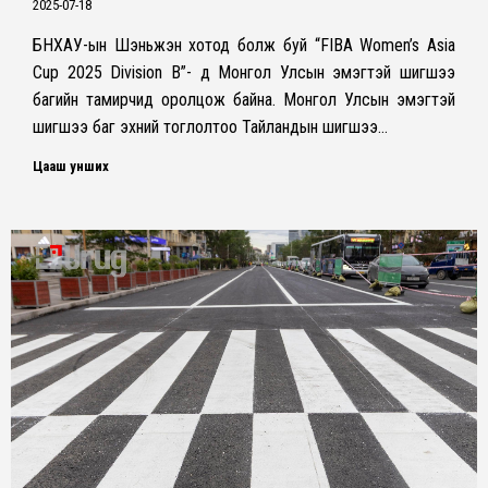
2025-07-18
БНХАУ-ын Шэньжэн хотод болж буй “FIBA Women’s Asia
Cup 2025 Division B”- д Монгол Улсын эмэгтэй шигшээ
багийн тамирчид оролцож байна. Монгол Улсын эмэгтэй
шигшээ баг эхний тоглолтоо Тайландын шигшээ…
Цааш унших