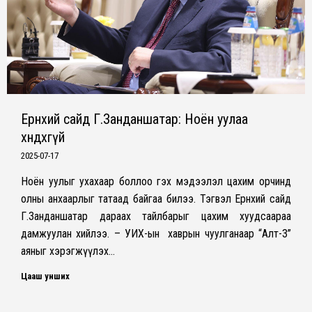
Ерөнхий сайд Г.Занданшатар: Ноён уулаа
хөндөхгүй
2025-07-17
Ноён уулыг ухахаар боллоо гэх мэдээлэл цахим орчинд
олны анхаарлыг татаад байгаа билээ. Тэгвэл Ерөнхий сайд
Г.Занданшатар дараах тайлбарыг цахим хуудсаараа
дамжуулан хийлээ. – УИХ-ын хаврын чуулганаар “Алт-3”
аяныг хэрэгжүүлэх…
Цааш унших