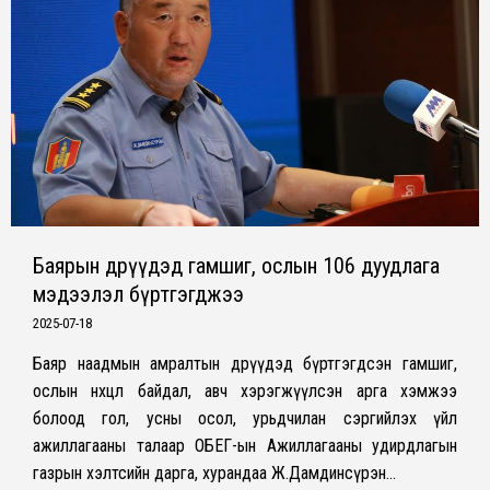
Баярын өдрүүдэд гамшиг, ослын 106 дуудлага
мэдээлэл бүртгэгджээ
2025-07-18
Баяр наадмын амралтын өдрүүдэд бүртгэгдсэн гамшиг,
ослын нөхцөл байдал, авч хэрэгжүүлсэн арга хэмжээ
болоод гол, усны осол, урьдчилан сэргийлэх үйл
ажиллагааны талаар ОБЕГ-ын Ажиллагааны удирдлагын
газрын хэлтсийн дарга, хурандаа Ж.Дамдинсүрэн…