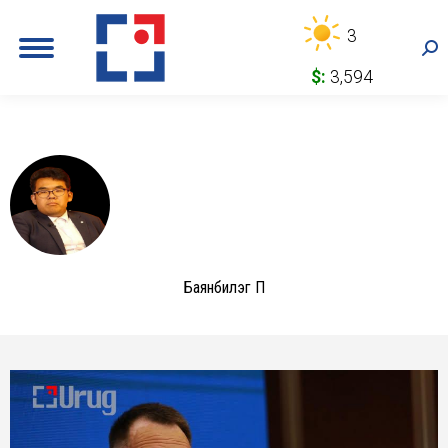
3
Sea
$:
3,594
Баянбилэг П