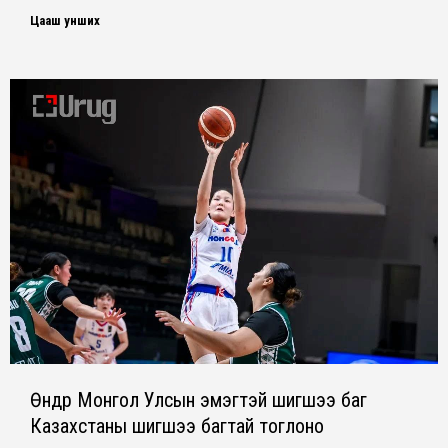
Цааш унших
Өнөөдөр Монгол Улсын эмэгтэй шигшээ баг
Казахстаны шигшээ багтай тоглоно