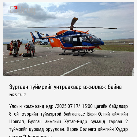
Зургаан түймрийг унтраахаар ажиллаж байна
2025-07-17
Улсын хэмжээнд өнөөдөр /2025.07.17/ 15:00 цагийн байдлаар
8 ой, хээрийн түймэртэй байгаагаас Баян-Өлгий аймгийн
Цэнгэл, Булган аймгийн Хутаг-Өндөр суманд гарсан 2
түймрийг цурамд оруулсан. Харин Сэлэнгэ аймгийн Хүдэр
сумын “Шоргоолжны…