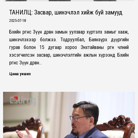
ТАНИЛЦ: Засвар, шинэчлэл хийж буй замууд
2025-07-18
Бөхийн өргөөнөөс Зүүн дөрвөн замын уулзвар хүртэлх замыг хааж,
шинэчлэхээр болжээ. Тодруулбал, Баянзүрх дүүргийн
гурав болон 15 дугаар хороо Энхтайваны өргөн чөлөөний
хэсэгчилсэн засвар, шинэчлэлтийн ажлын хүрээнд Бөхийн
өргөөнөөс Зүүн дөрвөн…
Цааш унших