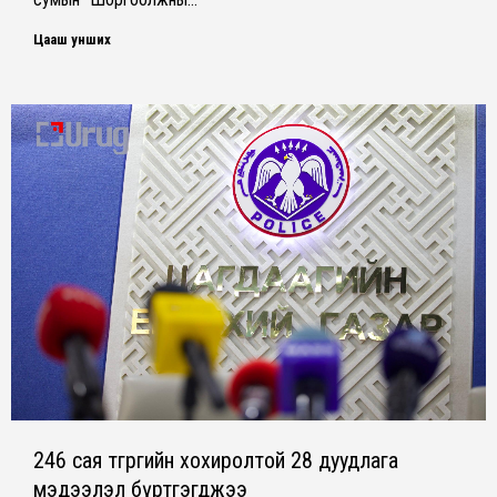
Цааш унших
246 сая төгрөгийн хохиролтой 28 дуудлага
мэдээлэл бүртгэгджээ