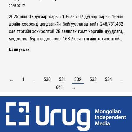
2025-07-17
2025 оны 07 дугаар сарын 10-наас 07 дугаар сарын 16-ны
өдрийн хооронд цагдаагийн байгууллагад нийт 248,731,432
сая төгрөгийн хохиролтой 28 залилах гэмт хэргийн дуудлага,
мэдээлэл бүртгэгдсэнээс: 168.7 сая төгрөгийн хохиролтой…
Цааш унших
←
1
…
530
531
532
533
534
…
641
→